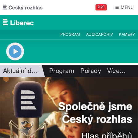
Přejít k hlavnímu obsahu
MENU
ŽIVĚ
PROGRAM
AUDIOARCHIV
KAMERY
Aktuální dění
Program
Pořady
Více
…