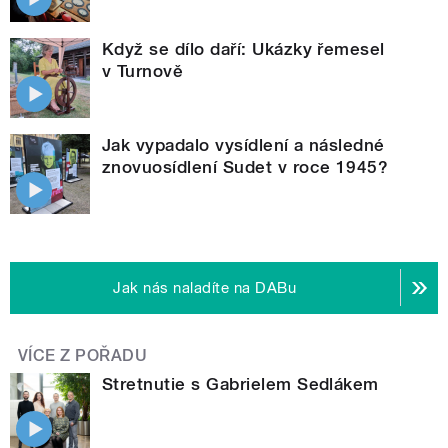
Když se dílo daří: Ukázky řemesel
v Turnově
Jak vypadalo vysídlení a následné
znovuosídlení Sudet v roce 1945?
Jak nás naladíte na DABu
VÍCE Z POŘADU
Stretnutie s Gabrielem Sedlákem