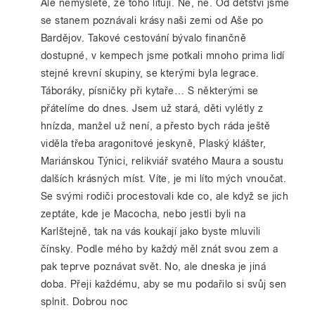
Ale nemyslete, že toho lituji. Ne, ne. Od dětství jsme
se stanem poznávali krásy naši zemi od Aše po
Bardějov. Takové cestování bývalo finančně
dostupné, v kempech jsme potkali mnoho prima lidí
stejné krevní skupiny, se kterými byla legrace.
Táboráky, písničky při kytaře… S některými se
přátelíme do dnes. Jsem už stará, děti vylétly z
hnízda, manžel už není, a přesto bych ráda ještě
viděla třeba aragonitové jeskyně, Plaský klášter,
Mariánskou Týnici, relikviář svatého Maura a soustu
dalších krásných míst. Víte, je mi líto mých vnoučat.
Se svými rodiči procestovali kde co, ale když se jich
zeptáte, kde je Macocha, nebo jestli byli na
Karlštejně, tak na vás koukají jako byste mluvili
čínsky. Podle mého by každý měl znát svou zem a
pak teprve poznávat svět. No, ale dneska je jiná
doba. Přeji každému, aby se mu podařilo si svůj sen
splnit. Dobrou noc