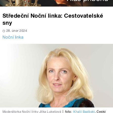
Středeční Noční linka: Cestovatelské
sny
28. únor 2024
Noční linka
Moderátorka Noční linky Jitka Lukešová
|
foto:
Khalil Baalbaki
,
Český