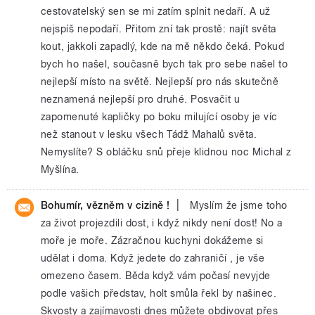
cestovatelský sen se mi zatím splnit nedaří. A už
nejspíš nepodaří. Přitom zní tak prostě: najít světa
kout, jakkoli zapadlý, kde na mě někdo čeká. Pokud
bych ho našel, současně bych tak pro sebe našel to
nejlepší místo na světě. Nejlepší pro nás skutečně
neznamená nejlepší pro druhé. Posvačit u
zapomenuté kapličky po boku milující osoby je víc
než stanout v lesku všech Tádž Mahalů světa.
Nemyslíte? S obláčku snů přeje klidnou noc Michal z
Myšlína.
|
Bohumír, vězněm v cizině !
Myslím že jsme toho
za život projezdili dost, i když nikdy není dost! No a
moře je moře. Zázračnou kuchyni dokážeme si
udělat i doma. Když jedete do zahraničí , je vše
omezeno časem. Běda když vám počasí nevyjde
podle vašich představ, holt smůla řekl by našinec.
Skvosty a zajímavosti dnes můžete obdivovat přes