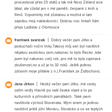
procestoval přes 25 států a tak mě Nový Zéland sice
lákal, ale zůstal jen v mé paměti, čerpané z knih a
filmů. Vzpomínky mě zůstanou a možná si tam
zajedou moji následovníci. Dobrou noc linkaři Vám
přeje Ladislav z Olomouce
|
frantisek svaricek
Dobrý večér pani Jitko a
posluchači noční linky.Takový můj sen byl navštívit
nějakou exotickou zem,nakonec to bylo Řecko ,kde
jsem byl nakonec celý rok. pro mě to byla zajimavá
zkušenost,no a už je to 32 roků. Ještě jednou
zdravím moje přátele z n,l,František ze Židlochovic.
|
Jana Jirkov
Hezký večer paní Jitko, mé cesty
zatím vedly hlavně po naší české vlasti a to po
kulturních a přírodních památkách. Také jsem
navštívila východ Slovenska. Mým snem je jednou
navštívit ještě jižní Moravu, Slovácko a co se teplých