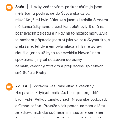
|
Soňa
Hezký večer všem posluchačům,já jsem
měla touhu podívat se do Švýcarska už od
mládí.Když mi bylo 30let sen jsem si splnila.S dcerou
mé kamarádky jsme s cest.kanceláří byly 8 dnů na
poznávacím zájezdu a nikdy na to nezapomenu.Byla
to nádhera,připadala jsem si jako ve snu.Švýcarsko je
překrásné.Tehdy jsem byla mladá a hlavně zdraví
sloužilo ,dnes už bych to nezvládla.Nevadí,jsem
spokojená ,jiný cíl cestování do ciziny
nemám,Všechny zdravím a přeji hodně splněných
snů.Soňa z Prahy
|
YVETA
Zdravím Vás, paní Jitko a všechny
Nespavce. Kdybych měla Arabelin prsten, chtěla
bych vidět Velkou čínskou zeď, Niagarské vodopády
a Grand kaňon. Protože však prsten nemám a létat
ze zdravotních důvodů nesmím, zůstane sen snem.