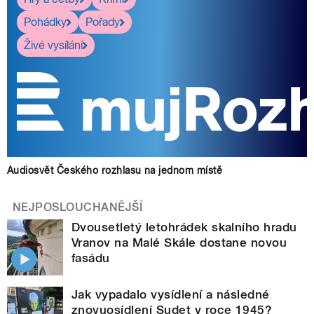
Pohádky
Pořady
Živé vysílání
Audiosvět Českého rozhlasu na jednom místě
NEJPOSLOUCHANĚJŠÍ
Dvousetletý letohrádek skalního hradu
Vranov na Malé Skále dostane novou
fasádu
Jak vypadalo vysídlení a následné
znovuosídlení Sudet v roce 1945?