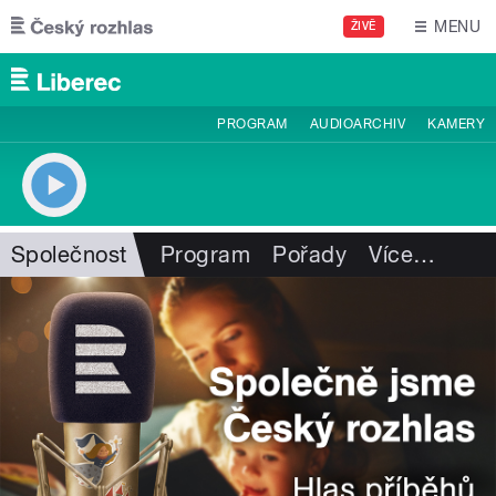
Přejít k hlavnímu obsahu
MENU
ŽIVĚ
PROGRAM
AUDIOARCHIV
KAMERY
Společnost
Program
Pořady
Více
…