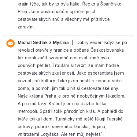
krajin týče, tak by to byla Itálie, Řecko a Španělsko.
Přeji všem posluchačům splnění jejich
cestovatelských snů a všechny mé příznivce
zdravím.
|
Michal Sedlák z Myšlína
Dobrý večer. Když se po
revoluci otevřely hranice a občané Československa
tak mohli začít svobodně cestovat, mně bylo
pouhých pět let. Troufám si tvrdit, že mám hodně
cestovatelských zkušeností. Jako esperantista jsem
poznal jiné kultury. Také jsem hostil cizince u sebe
doma, a pomohl jim tak plnit si cestovatelské sny.
Naše krásná Praha je pro ně neobyčejným lákadlem.
A pro mě taky. Kráčel jsem po dlažbě tolika
metropolí. Spatřil tolik přírodních krás. A pohlédl do
tváře tolika lidem. Turisticky mě ještě lákají Faerské
ostrovy, pobřeží severního Dánska, Rujána,
vnitrozemí Lotyšska. Ale ten můj největší