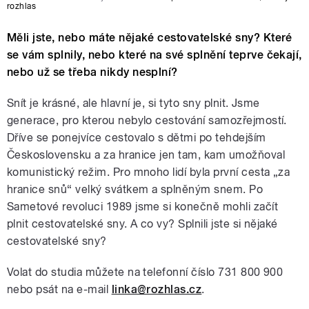
rozhlas
Měli jste, nebo máte nějaké cestovatelské sny? Které
se vám splnily, nebo které na své splnění teprve čekají,
nebo už se třeba nikdy nesplní?
Snít je krásné, ale hlavní je, si tyto sny plnit. Jsme
generace, pro kterou nebylo cestování samozřejmostí.
Dříve se ponejvíce cestovalo s dětmi po tehdejším
Československu a za hranice jen tam, kam umožňoval
komunistický režim. Pro mnoho lidí byla první cesta „za
hranice snů“ velký svátkem a splněným snem. Po
Sametové revoluci 1989 jsme si konečně mohli začít
plnit cestovatelské sny. A co vy? Splnili jste si nějaké
cestovatelské sny?
Volat do studia můžete na telefonní číslo 731 800 900
nebo psát na e-mail
linka@rozhlas.cz
.