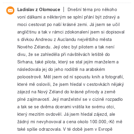
|
Ladislav z Olomouce
Dnešní téma pro někoho
voní dálkami a některým se splní přání být zdravý a
moci cestovat po naší krásné zemi. Já jsem se učil
angličtinu a tak v rámci zdokonalení jsem si dopisoval
s dívkou Andreou z Auclandu největšího města
Nového Zélandu. Její otec byl pilotem a tak není
divu, že se zahleděla při návštěvách letiště do
Sirhana, také pilota, který se stal jejím manželem a
následovala jej do jeho rodiště na arabském
poloostrově. Měl jsem od ní spoustu knih a fotografií,
které mě oslovili, že jsem hledal v cestovkách nějaký
zájezd na Nový Zéland do krásné přirody a země
plné zajímavostí. Její manželství se v cizině rozpadlo
a tak se se dvěma dcerami vrátila ke svému otci,
který mezitím ovdověl. Já jsem hledal zájezd, ale
žádný mi nevyhovoval a cena okolo 100.000,-Kč mě
také spíše odrazovala. V té době jsem v Evropě