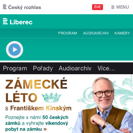
Přejít k hlavnímu obsahu
MENU
ŽIVĚ
PROGRAM
AUDIOARCHIV
KAMERY
Program
Pořady
Audioarchiv
Více
…