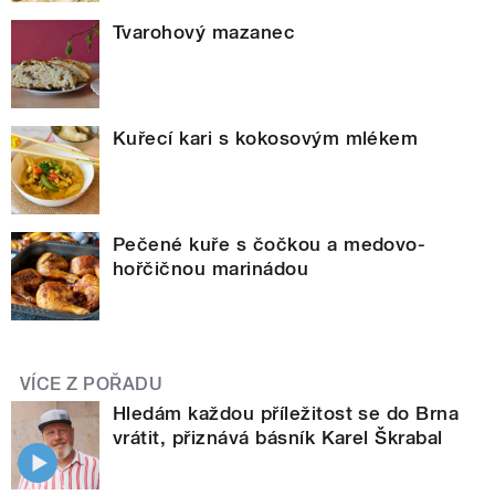
Tvarohový mazanec
Kuřecí kari s kokosovým mlékem
Pečené kuře s čočkou a medovo-
hořčičnou marinádou
VÍCE Z POŘADU
Hledám každou příležitost se do Brna
vrátit, přiznává básník Karel Škrabal