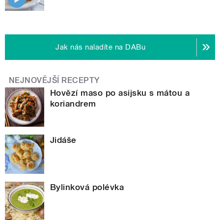
Jak nás naladíte na DABu
NEJNOVĚJŠÍ RECEPTY
Hovězí maso po asijsku s mátou a
koriandrem
Jidáše
Bylinková polévka