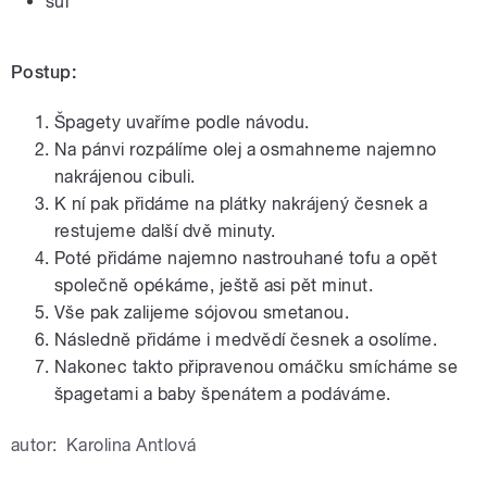
sůl
Postup:
Špagety uvaříme podle návodu.
Na pánvi rozpálíme olej a osmahneme najemno
nakrájenou cibuli.
K ní pak přidáme na plátky nakrájený česnek a
restujeme další dvě minuty.
Poté přidáme najemno nastrouhané tofu a opět
společně opékáme, ještě asi pět minut.
Vše pak zalijeme sójovou smetanou.
Následně přidáme i medvědí česnek a osolíme.
Nakonec takto připravenou omáčku smícháme se
špagetami a baby špenátem a podáváme.
autor:
Karolina Antlová