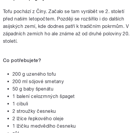
Tofu pochází z Číny. Začalo se tam vyrábět ve 2. století
před naším letopočtem. Později se rozšířilo i do dalších
asijských zemí, kde dodnes patří k tradičním pokrmům. V
západních zemích ho ale známe až od druhé poloviny 20.
století.
Co potřebujete?
200 g uzeného tofu
200 ml sójové smetany
50 g baby špenátu
1 balení celozrnných špaget
1 cibuli
2 stroužky česneku
2 lžíce řepkového oleje
1 lžičku medvědího česneku