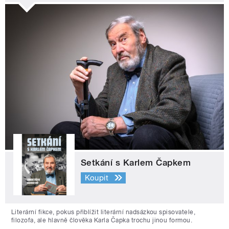
Setkání s Karlem Čapkem
Koupit
Literární fikce, pokus přiblížit literární nadsázkou spisovatele,
filozofa, ale hlavně člověka Karla Čapka trochu jinou formou.