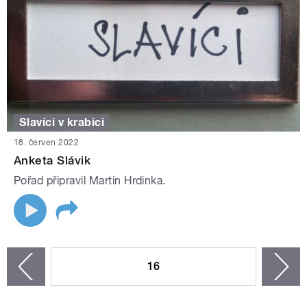
Slavíci v krabici
18. červen 2022
Anketa Slávik
Pořad připravil Martin Hrdinka.
STRÁNKY
16
n
zí