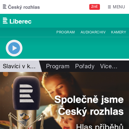
Přejít k hlavnímu obsahu
MENU
ŽIVĚ
PROGRAM
AUDIOARCHIV
KAMERY
Slavíci v krabici
Program
Pořady
Více
…