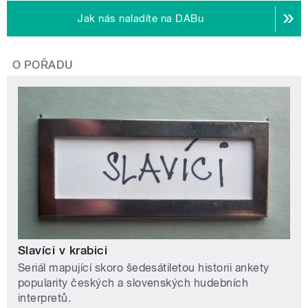
Jak nás naladíte na DABu
O POŘADU
Slavíci v krabici
Seriál mapující skoro šedesátiletou historii ankety
popularity českých a slovenských hudebních
interpretů.