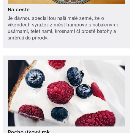
Na cestě
Je dávnou specialitou naší malé země, že o
víkendech vyrážejí z měst trampové s nabalenými
usárnami, teletinami, krosnami či prostě baťohy a
směřují do přírody.
Pochoutkový rok