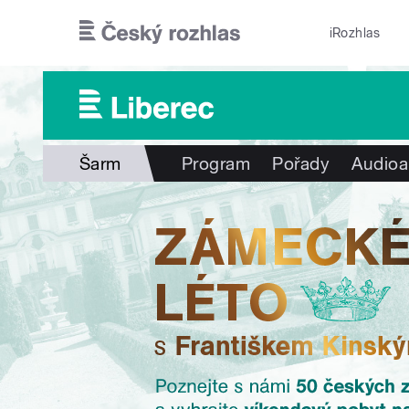
Přejít k hlavnímu obsahu
iRozhlas
Šarm
Program
Pořady
Audioa