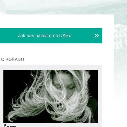
Jak nás naladíte na DABu
O POŘADU