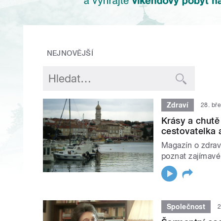
NEJNOVĚJŠÍ
Zdraví
28. bř
Krásy a chutě
cestovatelka 
Magazín o zdravé
poznat zajímavé
Společnost
2