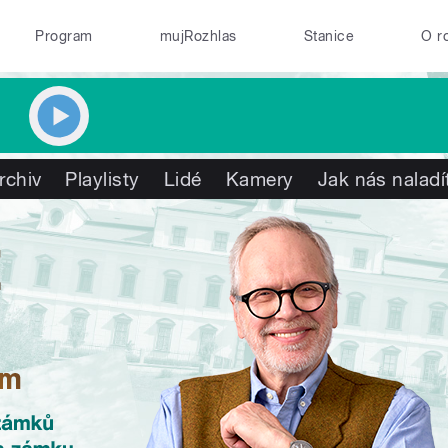
Program
mujRozhlas
Stanice
O r
rchiv
Playlisty
Lidé
Kamery
Jak nás naladí