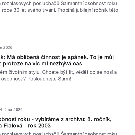
a rozhlasových posluchačů Šarmantní osobnost roku
 roce 30 let svého trvání. Probíhá jubilejní ročník této
or 2026
: Má oblíbená činnost je spánek. To je můj
k protože na víc mi nezbývá čas
m životním stylu. Chcete být fit, vědět co se nosí a
 osobnosti? Poslouchejte Šarm!
4. únor 2026
bnost roku - vybíráme z archivu: 8. ročník,
a Fialová - rok 2003
a rozhlasových posluchačů Šarmantní osobnost roku