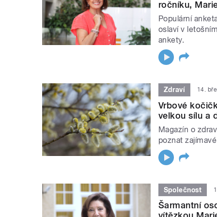
ročníku, Mari
Populární anket
oslaví v letošním
ankety.
Zdraví
14. bř
Vrbové kočičky
velkou sílu a 
Magazín o zdravé
poznat zajímavé
Společnost
1
Šarmantní oso
vítězkou Mari