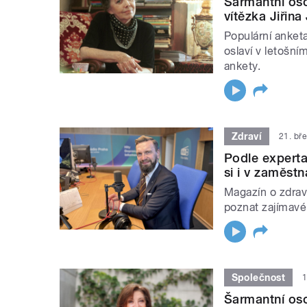
Šarmantní oso
vítězka Jiřina
Populární anket
oslaví v letošním
ankety.
Zdraví
21. bř
Podle experta
si i v zaměstn
Magazín o zdravé
poznat zajímavé
Společnost
1
Šarmantní oso