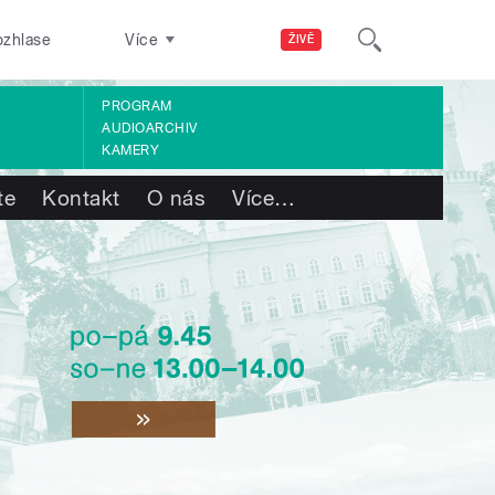
ozhlase
Více
ŽIVĚ
PROGRAM
AUDIOARCHIV
KAMERY
te
Kontakt
O nás
Více
…