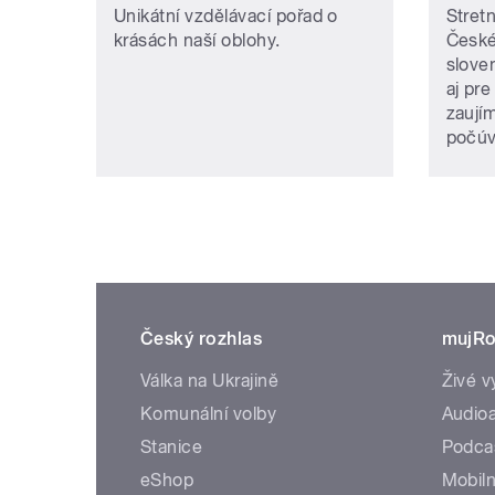
Unikátní vzdělávací pořad o
Stretn
krásách naší oblohy.
České
slove
aj pre
zaují
počúv
Český rozhlas
mujRo
Válka na Ukrajině
Živé v
Komunální volby
Audioa
Stanice
Podca
eShop
Mobiln