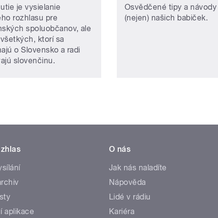
utie je vysielanie
Osvědčené tipy a návody
ho rozhlasu pre
(nejen) našich babiček.
nských spoluobčanov, ale
 všetkých, ktorí sa
majú o Slovensko a radi
ajú slovenčinu.
zhlas
O nás
ysílání
Jak nás naladíte
rchiv
Nápověda
sty
Lidé v rádiu
í aplikace
Kariéra