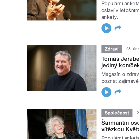
Populární anket
oslaví v letošním
ankety.
Zdraví
28. ún
Tomáš Jeřábek
jediný koníče
Magazín o zdravé
poznat zajímavé
Společnost
2
Šarmantní oso
vítězkou Květ
Populární anket