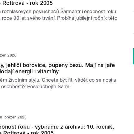
e Rottrová - rok 2005
a rozhlasových posluchačů Šarmantní osobnost roku
 roce 30 let svého trvání. Probíhá jubilejní ročník této
ezen 2026
, jehličí borovice, pupeny bezu. Mají na jaře
dodají energii i vitamíny
m životním stylu. Chcete být fit, vědět co se nosí a
 osobnosti? Poslouchejte Šarm!
0. březen 2026
bnost roku - vybíráme z archivu: 10. ročník,
e Rottrová - rok 2005