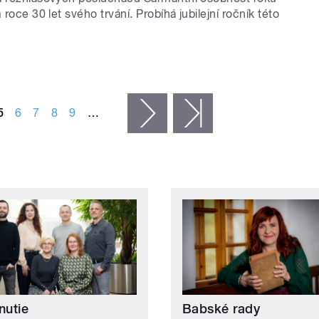
 roce 30 let svého trvání. Probíhá jubilejní ročník této
5
6
7
8
9
…
následující ›
poslední »
nutie
Babské rady