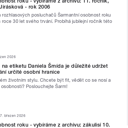
bnost roku - vybíráme z archivu: 11. ročník,
 Jirásková - rok 2006
a rozhlasových posluchačů Šarmantní osobnost roku
 roce 30 let svého trvání. Probíhá jubilejní ročník této
ezen 2026
 na etiketu Daniela Šmída je důležité udržet
ání určité osobní hranice
m životním stylu. Chcete být fit, vědět co se nosí a
 osobnosti? Poslouchejte Šarm!
7. březen 2026
bnost roku - vybíráme z archivu: zákulisí 10.