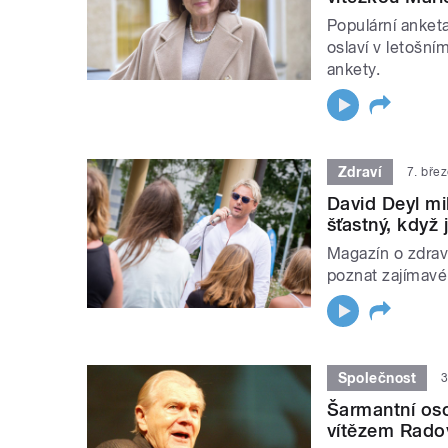
Populární anket
oslaví v letošním
ankety.
Zdraví
7. bře
David Deyl mi
šťastný, když
Magazín o zdravé
poznat zajímavé
Společnost
3
Šarmantní oso
vítězem Rado