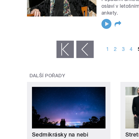
oslaví v letošním
ankety.
STRÁNKY
1
2
3
4
« první
‹ předchozí
DALŠÍ POŘADY
Sedmikrásky na nebi
Stret