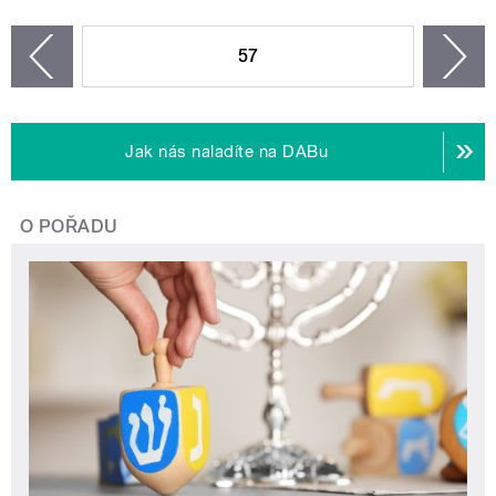
STRÁNKY
57
n
zí
Jak nás naladíte na DABu
O POŘADU