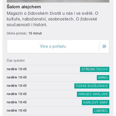
Šalom alejchem
Magazín o židovském životě u nás i ve světě. O
kultuře, náboženství, osobnostech. O židovské
současnosti i historii.
Délka pořadu:
15 minut
Více o pořadu
Čas vysílání
neděle 19:45
STŘEDNÍ ČECHY
neděle 19:45
BRNO
neděle 19:45
ČESKÉ BUDĚJOVICE
neděle 19:45
HRADEC KRÁLOVÉ
neděle 19:45
KARLOVY VARY
neděle 19:45
LIBEREC