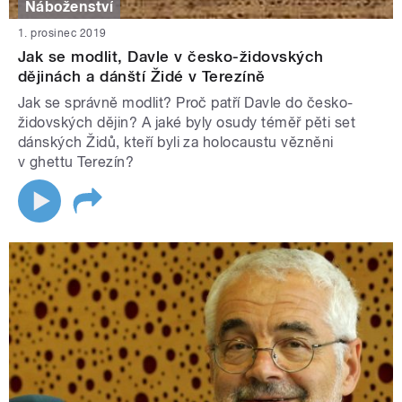
Náboženství
1. prosinec 2019
Jak se modlit, Davle v česko-židovských
dějinách a dánští Židé v Terezíně
Jak se správně modlit? Proč patří Davle do česko-
židovských dějin? A jaké byly osudy téměř pěti set
dánských Židů, kteří byli za holocaustu vězněni
v ghettu Terezín?