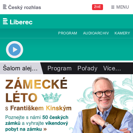
Přejít k hlavnímu obsahu
MENU
ŽIVĚ
PROGRAM
AUDIOARCHIV
KAMERY
Šalom alejchem
Program
Pořady
Více
…