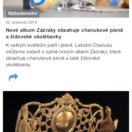
Náboženství
22. prosinec 2019
Nové album Zázraky obsahuje chanukové písně
a židovské ukolébavky
K velkým svátkům patří i písně. Letošní Chanuku
můžeme oslavit s úplně novým albem Zázraky, které
obsahuje chanukové písně a také židovské
ukolébavky.