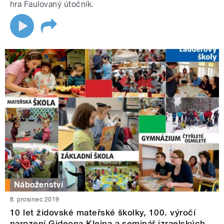
hra Faulovaný útočník.
Náboženství
8. prosinec 2019
10 let židovské mateřské školky, 100. výročí
narození Gideona Kleina a seminář izraelských