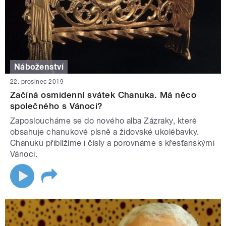
Náboženství
22. prosinec 2019
Začíná osmidenní svátek Chanuka. Má něco
společného s Vánoci?
Zaposloucháme se do nového alba Zázraky, které
obsahuje chanukové písně a židovské ukolébavky.
Chanuku přiblížíme i čísly a porovnáme s křesťanskými
Vánoci.