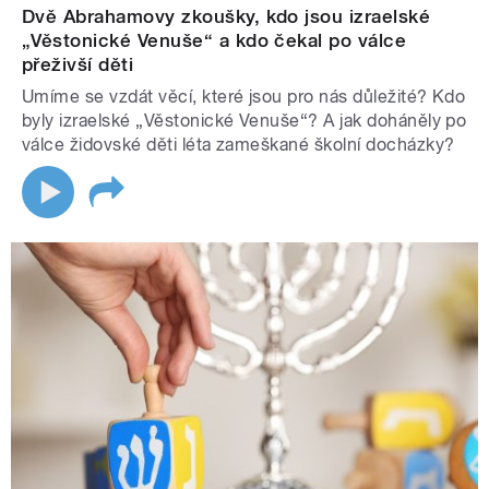
Dvě Abrahamovy zkoušky, kdo jsou izraelské
„Věstonické Venuše“ a kdo čekal po válce
přeživší děti
Umíme se vzdát věcí, které jsou pro nás důležité? Kdo
byly izraelské „Věstonické Venuše“? A jak doháněly po
válce židovské děti léta zameškané školní docházky?