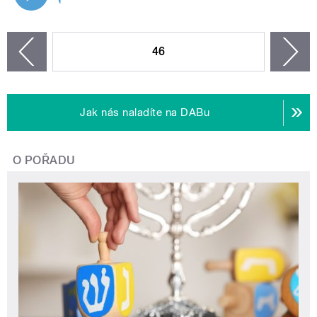
STRÁNKY
46
n
zí
Jak nás naladíte na DABu
O POŘADU