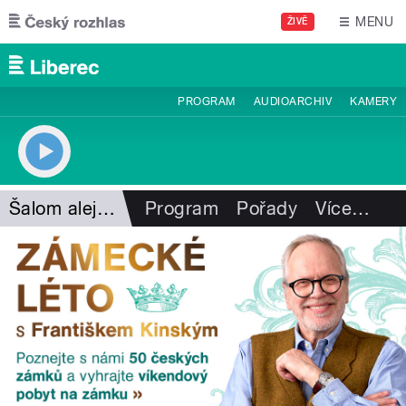
Přejít k hlavnímu obsahu
MENU
ŽIVĚ
PROGRAM
AUDIOARCHIV
KAMERY
Šalom alejchem
Program
Pořady
Více
…