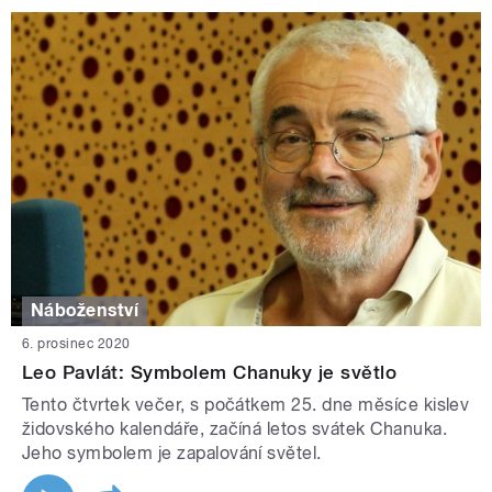
Náboženství
6. prosinec 2020
Leo Pavlát: Symbolem Chanuky je světlo
Tento čtvrtek večer, s počátkem 25. dne měsíce kislev
židovského kalendáře, začíná letos svátek Chanuka.
Jeho symbolem je zapalování světel.