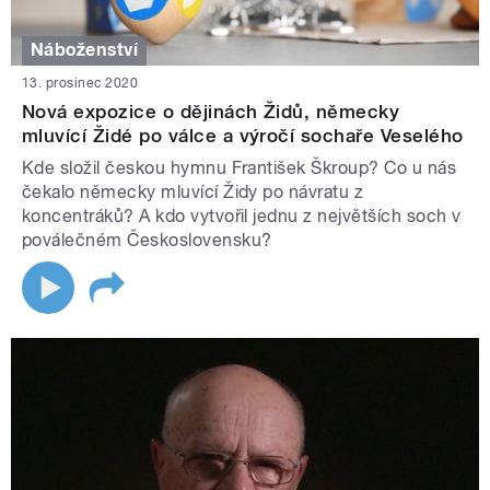
Náboženství
13. prosinec 2020
Nová expozice o dějinách Židů, německy
mluvící Židé po válce a výročí sochaře Veselého
Kde složil českou hymnu František Škroup? Co u nás
čekalo německy mluvící Židy po návratu z
koncentráků? A kdo vytvořil jednu z největších soch v
poválečném Československu?