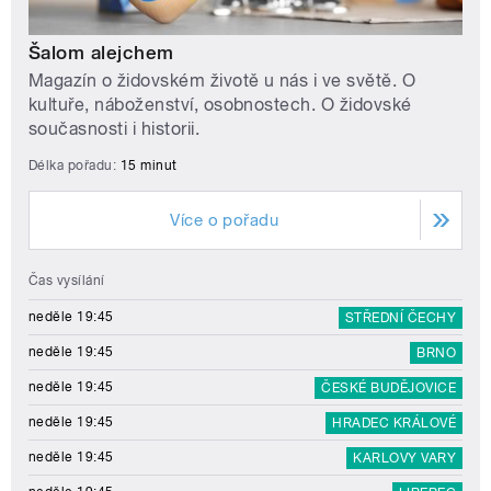
Šalom alejchem
Magazín o židovském životě u nás i ve světě. O
kultuře, náboženství, osobnostech. O židovské
současnosti i historii.
Délka pořadu:
15 minut
Více o pořadu
Čas vysílání
neděle 19:45
STŘEDNÍ ČECHY
neděle 19:45
BRNO
neděle 19:45
ČESKÉ BUDĚJOVICE
neděle 19:45
HRADEC KRÁLOVÉ
neděle 19:45
KARLOVY VARY