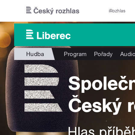
Přejít k hlavnímu obsahu
iRozhlas
Hudba
Program
Pořady
Audio