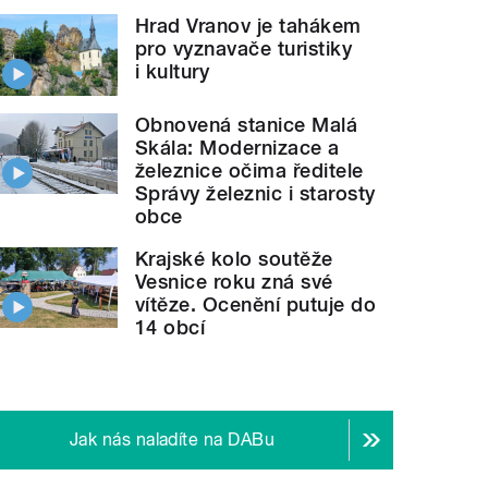
Hrad Vranov je tahákem
pro vyznavače turistiky
i kultury
Obnovená stanice Malá
Skála: Modernizace a
železnice očima ředitele
Správy železnic i starosty
obce
Krajské kolo soutěže
Vesnice roku zná své
vítěze. Ocenění putuje do
14 obcí
Jak nás naladíte na DABu