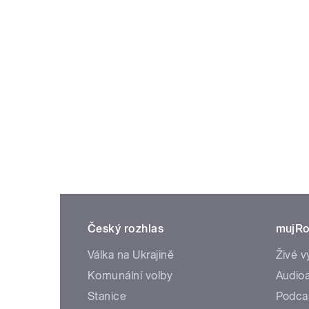
Český rozhlas
mujRo
Válka na Ukrajině
Živé v
Komunální volby
Audioa
Stanice
Podca