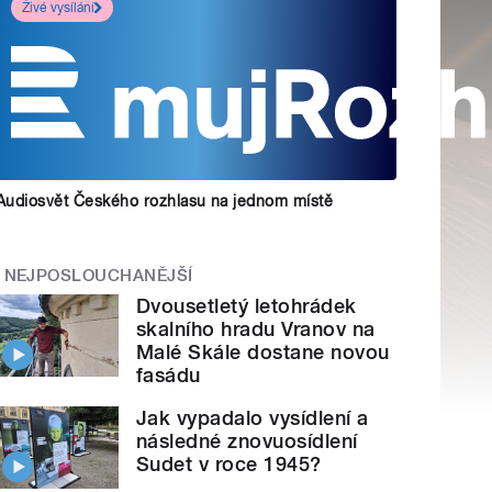
Živé vysílání
Audiosvět Českého rozhlasu na jednom místě
NEJPOSLOUCHANĚJŠÍ
Dvousetletý letohrádek
skalního hradu Vranov na
Malé Skále dostane novou
fasádu
Jak vypadalo vysídlení a
následné znovuosídlení
Sudet v roce 1945?