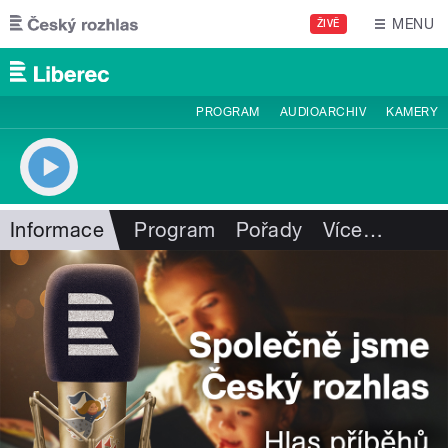
Přejít k hlavnímu obsahu
MENU
ŽIVĚ
PROGRAM
AUDIOARCHIV
KAMERY
Informace
Program
Pořady
Více
…