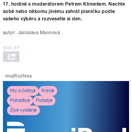
17. hodině s moderátorem Petrem Klimešem. Nechte
sobě nebo někomu jinému zahrát písničku podle
vašeho výběru a rozveselte si den.
autor:
Jaroslava Mannová
mujRozhlas
Hry a četby
Krimi
Pohádky
Pořady
Živé vysílání