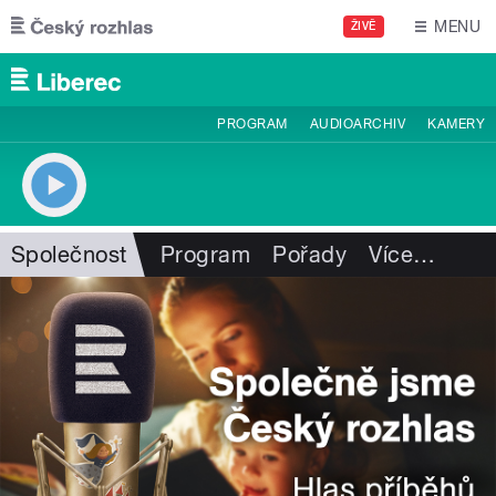
Přejít k hlavnímu obsahu
MENU
ŽIVĚ
PROGRAM
AUDIOARCHIV
KAMERY
Společnost
Program
Pořady
Více
…