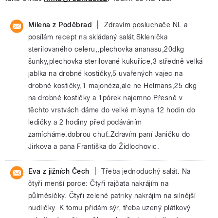
|
Milena z Poděbrad
Zdravím posluchače NL a
posílám recept na skládaný salát.Sklenička
sterilovaného celeru,,plechovka ananasu,20dkg
šunky,plechovka sterilované kukuřice,3 středně velká
jablka na drobné kostičky,5 uvařených vajec na
drobné kostičky,1 majonéza,ale ne Helmans,25 dkg
na drobné kostičky a 1pórek najemno.Přesně v
těchto vrstvách dáme do velké mísyna 12 hodin do
ledičky a 2 hodiny před podáváním
zamícháme.dobrou chuť.Zdravím paní Janičku do
Jirkova a pana Františka do Židlochovic.
|
Eva z jižních Čech
Třeba jednoduchý salát. Na
čtyři menší porce: Čtyři rajčata nakrájím na
půlměsíčky. Čtyři zelené patriky nakrájím na silnější
nudličky. K tomu přidám sýr, třeba uzený plátkový