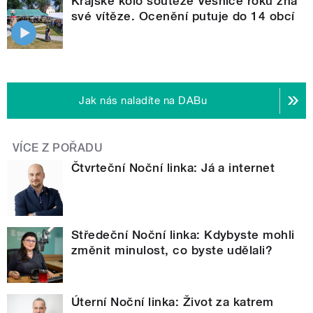
Krajské kolo soutěže Vesnice roku zná
své vítěze. Ocenění putuje do 14 obcí
Jak nás naladíte na DABu
VÍCE Z POŘADU
Čtvrteční Noční linka: Já a internet
Středeční Noční linka: Kdybyste mohli
změnit minulost, co byste udělali?
Úterní Noční linka: Život za katrem