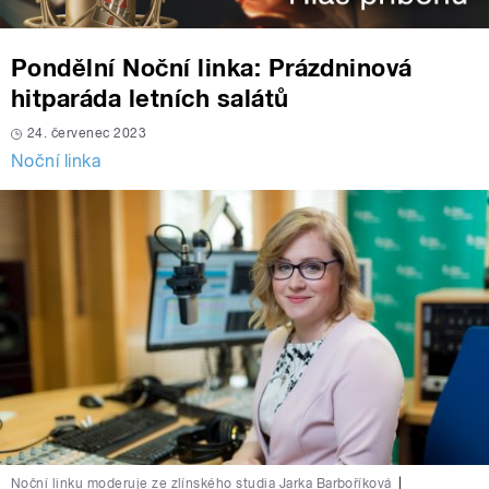
Pondělní Noční linka: Prázdninová
hitparáda letních salátů
24. červenec 2023
Noční linka
Noční linku moderuje ze zlínského studia Jarka Barboříková
|