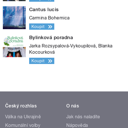
Cantus lucis
Carmina Bohemica
Koupit
Bylinková poradna
Jarka Rozsypalová-Vykoupilová, Blanka
Kocourková
Koupit
Český rozhlas
O nás
Válka na Ukrajině
Jak nás naladíte
Komunální volby
Nápověda