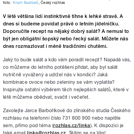
foto:
Khalil Baalbaki
,
Český rozhlas
V létě většina lidí instinktivně tíhne k lehké stravě. A
dnes si budeme povídat právě o letním jídelníčku.
Doporučíte recept na nějaký dobrý salát? A nemusí to
být jen obligátní šopský nebo řecký salát. Můžete nás
dnes rozmazlovat i méně tradičními chutěmi.
Jaký to bude salát a kdo vám poradil recept? Napadá vás,
co můžeme do letního potěšení přidat, aby byl salát
nutričně vyvážený a udržel nás v kondici? Jaká
kombinace ovoce nebo zeleniny se vám vyplatila?
Inspirujte ostatní výběrem těch nejlepších salátů, které v
létě můžeme obědvat, svačit i večeřet.
Zavolejte Jarce Barboříkové do zlínského studia Českého
rozhlasu na telefonní číslo 731 800 900 nebo napište
sem, přímo pod téma (
rozhlas.cz/linka
). K dispozici je
také email
linka@rozhlas.cz
. Těším se na Vás!