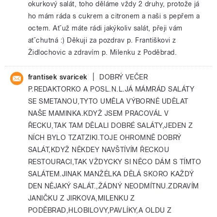
okurkový salát, toho děláme vždy 2 druhy, protože já
ho mám ráda s cukrem a citronem a naši s pepřem a
octem. Atˇuž máte rádi jakýkoliv salát, přeji vám
atˇchutná :) Děkuji za pozdrav p. Františkovi z
Židlochovic a zdravím p. Milenku z Poděbrad.
|
frantisek svaricek
DOBRÝ VEČER
P.REDAKTORKO A POSL.N.L.JÁ MÁMRÁD SALÁTY
SE SMETANOU,TYTO UMĚLA VÝBORNĚ UDĚLAT
NAŠE MAMINKA.KDYŽ JSEM PRACOVÁL V
ŘECKU,TAK TAM DĚLALI DOBRÉ SALÁTY,JEDEN Z
NÍCH BYLO TZATZIKI.TOJE OHROMNĚ DOBRÝ
SALÁT,KDYŽ NĚKDEY NAVŠTÍVÍM ŘECKOU
RESTOURACI,TAK VŽDYCKY SI NĚCO DÁM S TÍMTO
SALÁTEM.JINAK MANŽÉLKA DĚLÁ SKORO KAŽDÝ
DEN NĚJAKÝ SALÁT.,ŽÁDNÝ NEODMÍTNU.ZDRAVÍM
JANIČKU Z JIRKOVA,MILENKU Z
PODĚBRAD,HLOBILOVY,PAVLÍKY,A OLDU Z