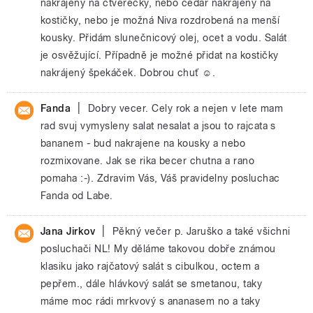
nakrájený na čtverečky, nebo čedar nakrájený na
kostičky, nebo je možná Niva rozdrobená na menší
kousky. Přidám slunečnicový olej, ocet a vodu. Salát
je osvěžující. Případně je možné přidat na kostičky
nakrájený špekáček. Dobrou chuť ☺.
|
Fanda
Dobry vecer. Cely rok a nejen v lete mam
rad svuj vymysleny salat nesalat a jsou to rajcata s
bananem - bud nakrajene na kousky a nebo
rozmixovane. Jak se rika becer chutna a rano
pomaha :-). Zdravim Vás, Váš pravidelny posluchac
Fanda od Labe.
|
Jana Jirkov
Pěkný večer p. Jaruško a také všichni
posluchači NL! My děláme takovou dobře známou
klasiku jako rajčatový salát s cibulkou, octem a
pepřem., dále hlávkový salát se smetanou, taky
máme moc rádi mrkvový s ananasem no a taky