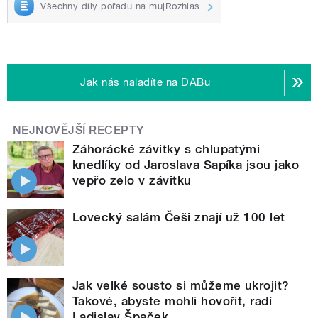
Všechny díly pořadu na mujRozhlas
Jak nás naladíte na DABu
NEJNOVĚJŠÍ RECEPTY
Záhorácké závitky s chlupatými
knedlíky od Jaroslava Sapíka jsou jako
vepřo zelo v závitku
Lovecký salám Češi znají už 100 let
Jak velké sousto si můžeme ukrojit?
Takové, abyste mohli hovořit, radí
Ladislav Špaček