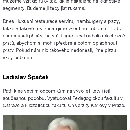
můžeme vzít do ruky tak, jak je nakrájená na jednotlivé
segmenty. Budeme ji tedy jíst rukama.
Dnes i luxusní restaurace servírují hamburgery a pizzy,
takže v takové restauraci jíme všechno příborem. To by
nám museli přinést na stůl finger bowl neboli oplachovač
prstů, abychom si mohli předtím a potom opláchnout
prsty. Pokud nám nic takového nedonesli, jíme pizzu
vždy příborem.
Ladislav Špaček
Patří k největším odborníkům na vývoj etikety i její
současnou podobu. Vystudoval Pedagogickou fakultu v
Ostravě a Filozofickou fakultu Univerzity Karlovy v Praze.