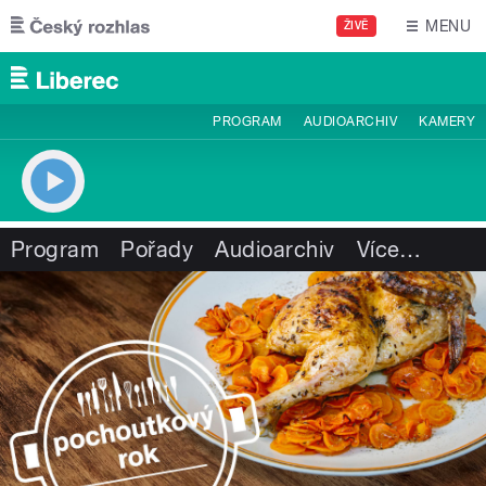
Přejít k hlavnímu obsahu
MENU
ŽIVĚ
PROGRAM
AUDIOARCHIV
KAMERY
Program
Pořady
Audioarchiv
Více
…