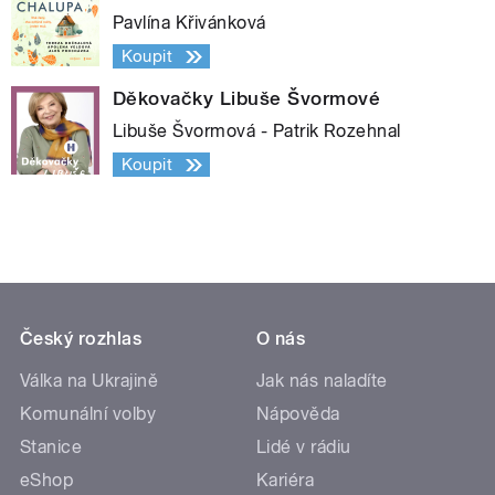
Pavlína Křivánková
Koupit
Děkovačky Libuše Švormové
Libuše Švormová - Patrik Rozehnal
Koupit
Český rozhlas
O nás
Válka na Ukrajině
Jak nás naladíte
Komunální volby
Nápověda
Stanice
Lidé v rádiu
eShop
Kariéra