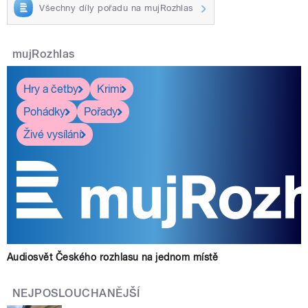
Všechny díly pořadu na mujRozhlas
mujRozhlas
Hry a četby
Krimi
Pohádky
Pořady
Živé vysílání
Audiosvět Českého rozhlasu na jednom místě
NEJPOSLOUCHANĚJŠÍ