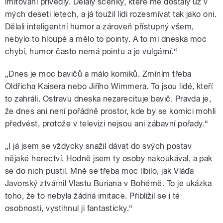
imitování přivedly. Dělaly scénky, které mě dostaly už v
mých deseti letech, a já toužil lidi rozesmívat tak jako oni.
Dělali inteligentní humor a zároveň přístupný všem,
nebylo to hloupé a mělo to pointy. A to mi dneska moc
chybí, humor často nemá pointu a je vulgární.“
„Dnes je moc bavičů a málo komiků. Zmíním třeba
Oldřicha Kaisera nebo Jiřího Wimmera. To jsou lidé, kteří
to zahráli. Ostravu dneska nezarecituje bavič. Pravda je,
že dnes ani není pořádně prostor, kde by se komici mohli
předvést, protože v televizi nejsou ani zábavní pořady.“
„I já jsem se vždycky snažil dávat do svých postav
nějaké herectví. Hodně jsem ty osoby nakoukával, a pak
se do nich pustil. Mně se třeba moc líbilo, jak Vláďa
Javorský ztvárnil Vlastu Buriana v Bohémě. To je ukázka
toho, že to nebyla žádná imitace. Přiblížil se i té
osobnosti, vystihnul ji fantasticky.“