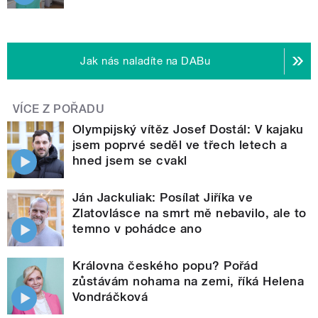
Jak nás naladíte na DABu
VÍCE Z POŘADU
Olympijský vítěz Josef Dostál: V kajaku
jsem poprvé seděl ve třech letech a
hned jsem se cvakl
Ján Jackuliak: Posílat Jiříka ve
Zlatovlásce na smrt mě nebavilo, ale to
temno v pohádce ano
Královna českého popu? Pořád
zůstávám nohama na zemi, říká Helena
Vondráčková