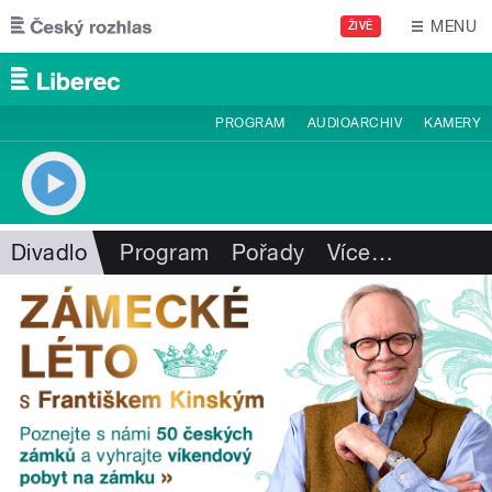
Přejít k hlavnímu obsahu
MENU
ŽIVĚ
PROGRAM
AUDIOARCHIV
KAMERY
Divadlo
Program
Pořady
Více
…