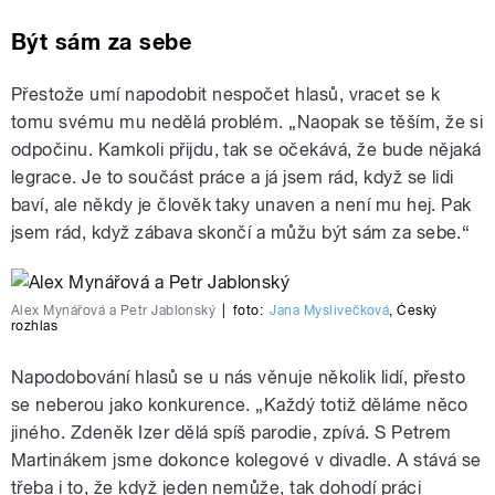
Být sám za sebe
Přestože umí napodobit nespočet hlasů, vracet se k
tomu svému mu nedělá problém. „Naopak se těším, že si
odpočinu. Kamkoli přijdu, tak se očekává, že bude nějaká
legrace. Je to součást práce a já jsem rád, když se lidi
baví, ale někdy je člověk taky unaven a není mu hej. Pak
jsem rád, když zábava skončí a můžu být sám za sebe.“
Alex Mynářová a Petr Jablonský
|
foto:
Jana Myslivečková
,
Český
rozhlas
Napodobování hlasů se u nás věnuje několik lidí, přesto
se neberou jako konkurence. „Každý totiž děláme něco
jiného. Zdeněk Izer dělá spíš parodie, zpívá. S Petrem
Martinákem jsme dokonce kolegové v divadle. A stává se
třeba i to, že když jeden nemůže, tak dohodí práci