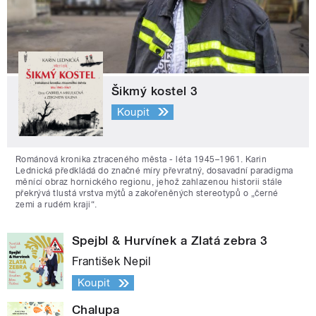
Šikmý kostel 3
Koupit
Románová kronika ztraceného města - léta 1945–1961. Karin
Lednická předkládá do značné míry převratný, dosavadní paradigma
měnící obraz hornického regionu, jehož zahlazenou historii stále
překrývá tlustá vrstva mýtů a zakořeněných stereotypů o „černé
zemi a rudém kraji“.
Spejbl & Hurvínek a Zlatá zebra 3
František Nepil
Koupit
Chalupa