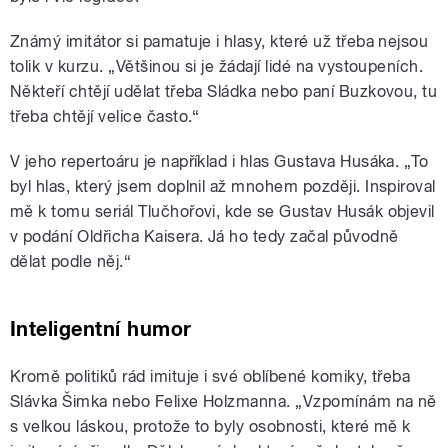
Známý imitátor si pamatuje i hlasy, které už třeba nejsou
tolik v kurzu. „Většinou si je žádají lidé na vystoupeních.
Někteří chtějí udělat třeba Sládka nebo paní Buzkovou, tu
třeba chtějí velice často.“
V jeho repertoáru je například i hlas Gustava Husáka. „To
byl hlas, který jsem doplnil až mnohem později. Inspiroval
mě k tomu seriál Tlučhořovi, kde se Gustav Husák objevil
v podání Oldřicha Kaisera. Já ho tedy začal původně
dělat podle něj.“
Inteligentní humor
Kromě politiků rád imituje i své oblíbené komiky, třeba
Slávka Šimka nebo Felixe Holzmanna. „Vzpomínám na ně
s velkou láskou, protože to byly osobnosti, které mě k