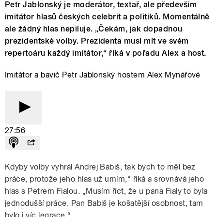
Petr Jablonský je moderátor, textař, ale především
imitátor hlasů českých celebrit a politiků. Momentálně
ale žádný hlas nepiluje. „Čekám, jak dopadnou
prezidentské volby. Prezidenta musí mít ve svém
repertoáru každý imitátor,“ říká v pořadu Alex a host.
Imitátor a bavič Petr Jablonský hostem Alex Mynářové
27:56
Kdyby volby vyhrál Andrej Babiš, tak bych to měl bez
práce, protože jeho hlas už umím,“ říká a srovnává jeho
hlas s Petrem Fialou. „Musím říct, že u pana Fialy to byla
jednodušší práce. Pan Babiš je košatější osobnost, tam
bylo i víc legrace.“