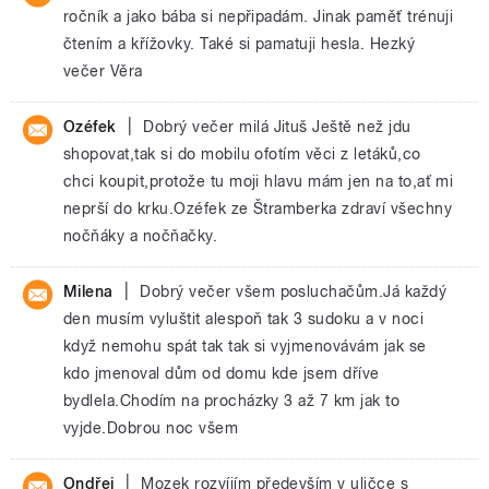
ročník a jako bába si nepřipadám. Jinak paměť trénuji
čtením a křížovky. Také si pamatuji hesla. Hezký
večer Věra
|
Ozéfek
Dobrý večer milá Jituš Ještě než jdu
shopovat,tak si do mobilu ofotím věci z letáků,co
chci koupit,protože tu moji hlavu mám jen na to,ať mi
neprší do krku.Ozéfek ze Štramberka zdraví všechny
nočňáky a nočňačky.
|
Milena
Dobrý večer všem posluchačům.Já každý
den musím vyluštit alespoň tak 3 sudoku a v noci
když nemohu spát tak tak si vyjmenovávám jak se
kdo jmenoval dům od domu kde jsem dříve
bydlela.Chodím na procházky 3 až 7 km jak to
vyjde.Dobrou noc všem
|
Ondřej
Mozek rozvíjím především v uličce s