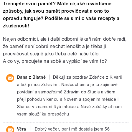
Trénujete svou paměť? Máte nějaké osvědčené
způsoby, jak svou pamět procvičovat a ono to
opravdu funguje? Podělte se s mi o vaše recepty a
zkušenosti!
Nejen odborníci, ale i další odborní lékaři nám dobře radí,
že paměť není dobré nechat lenošit a je třeba ji
procvičovat stejně jako třeba celé naše tělo.
A co vy, pracujete na sobě a vyplácí se vám to?
|
Dana z Blatné
Děkuji za pozdrav Zdeňce z K.Varů
a též ji moc Zdravím . Naslouchám a je to zajímavé
povídání a samozřejmě Zdravim do Studia a všem
přeji pohodu vikendu s Novem a spojenim měsíce i
Slunce v znamení Ryb intuice a Nové začátky at nam
vsem slouží ku prospěchu .
|
Věra
Dobrý večer, paní mě dostala jsem 56