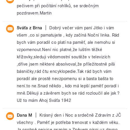
pečivem při počítání rohlíků, se srdečným
pozdravem.Martin
|
Sváťa z Brna
Dobrý večer vám paní Jitko i vám
všem ,co si pamatujete , kdy začíná Noční linka. Rád
bych vám poradil co platí na paměť, ale nemohu si
vzpomenout.Není nic platné,že luštím těžké
křížovky,sleduji vědomostní soutěže v televizích
,dříve jsem některé absolvoval,že příležitostně píši
básničky,rád čtu encyklopedie.Tak rád bych vám
poradil ale prostě nevzpomenu si a basta bašta to
není.to ne.Snad někdo , kdo má lepší paměť poradí i
mně.Děkuji a závěrem bych se rád rozloučil ale jak ?
Už to mám Ahoj Sváťa 1942
|
Dana M
Krásný den i Noc a srdečně Zdravím z JČ
všechny . Paměť je potřeba trenovat v každém věku.
Ja osobně nejvice psaním a Zpěvem písni uz davno