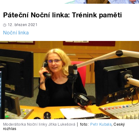
Páteční Noční linka: Trénink paměti
12. březen 2021
Noční linka
Moderátorka Noční linky Jitka Lukešová
|
foto:
Petr Kubala
,
Český
rozhlas