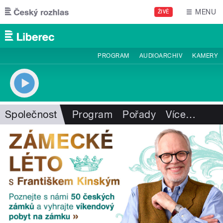
Přejít k hlavnímu obsahu
MENU
ŽIVĚ
PROGRAM
AUDIOARCHIV
KAMERY
Společnost
Program
Pořady
Více
…