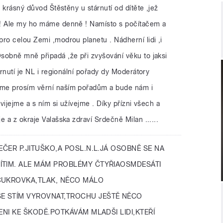
a krásný důvod Štěstěny u stárnutí od dítěte ,jež
 ! Ale my ho máme denně ! Namísto s počítačem a
ro celou Zemi ,modrou planetu . Nádherní lidi ,i
sobně mně připadá ,že při zvyšování věku to jaksi
árnutí je NL i regionální pořady dy Moderátory
me prosím věrní naším pořadům a bude nám i
zvijejme a s ním si užívejme . Díky přízni všech a
 a z okraje Valašska zdraví Srdečně Milan ......
EČER P.JITUŠKO,A POSL.N.L.JÁ OSOBNĚ SE NA
ÍTIM. ALE MÁM PROBLÉMY ČTYŘIAOSMDESÁTI
CUKROVKA,TLAK, NĚCO MÁLO
E STÍM VYROVNAT,TROCHU JEŠTĚ NĚCO
ENI KE ŠKODĚ.POTKÁVÁM MLADŠI LIDI,KTEŘÍ