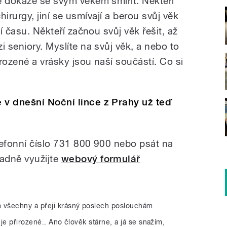
e dokáže se svým věkem smířit. Někteří
 chirurgy, jiní se usmívají a berou svůj věk
tí času. Někteří začnou svůj věk řešit, až
i seniory. Myslíte na svůj věk, a nebo to
rozené a vrásky jsou naší součástí. Co si
 v dnešní Noční lince z Prahy už teď
lefonní číslo 731 800 900 nebo psát na
padně využijte
webový formulář
 všechny a přeji krásný poslech poslouchám
je přirozené.. Ano člověk stárne, a já se snažím,