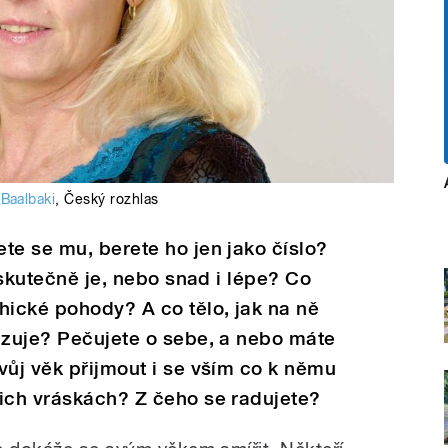
 Baalbaki
,
Český rozhlas
te se mu, berete ho jen jako číslo?
m skutečně je, nebo snad i lépe? Co
hické pohody? A co tělo, jak na ně
azuje? Pečujete o sebe, a nebo máte
vůj věk přijmout i se vším co k němu
šich vráskách? Z čeho se radujete?