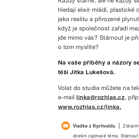
Každý stárne, ale ne každý s
hledají elixír mládí, plastické
jako realitu a přirozené plynu
když je společnost zařadí mez
jde mimo vás? Stárnout je při
o tom myslíte?
Na vaše příběhy a názory se
těší Jitka Lukešová.
Volat do studia můžete na te
e-mail
linka@rozhlas.cz
, pří
www.rozhlas.cz/linka.
|
Vladka z Rychvaldu
Zdravím
dnešní zajímavé téma. Stárnout 