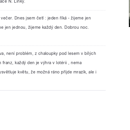
ače N. Linky.
večer. Dnes jsem četl : jeden říká - žijeme jen
me jen jednou, žijeme každý den. Dobrou noc.
va, není problém, z chaloupky pod lesem v bílých
 franz, každý den je výhra v lotérii , nema
vysvětluje květu, že možná ráno příjde mrazík, ale i