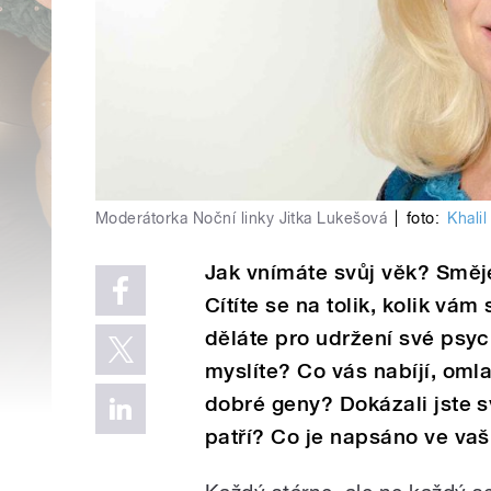
Moderátorka Noční linky Jitka Lukešová
|
foto:
Khalil
Jak vnímáte svůj věk? Směje
Cítíte se na tolik, kolik vá
děláte pro udržení své psyc
myslíte? Co vás nabíjí, oml
dobré geny? Dokázali jste s
patří? Co je napsáno ve va