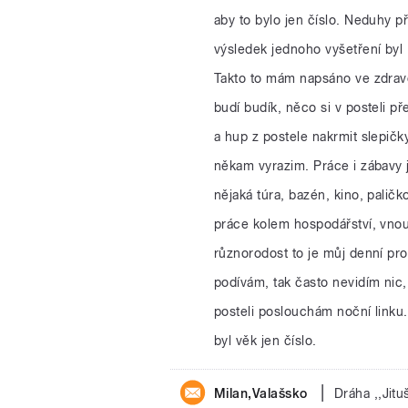
aby to bylo jen číslo. Neduhy př
výsledek jednoho vyšetření byl 
Takto to mám napsáno ve zdrav
budí budík, něco si v posteli př
a hup z postele nakrmit slepičk
někam vyrazim. Práce i zábavy 
nějaká túra, bazén, kino, paličk
práce kolem hospodářství, vnou
různorodost to je můj denní pr
podívám, tak často nevidím nic
posteli poslouchám noční linku.
byl věk jen číslo.
|
Milan,Valašsko
Dráha ,,Jitu