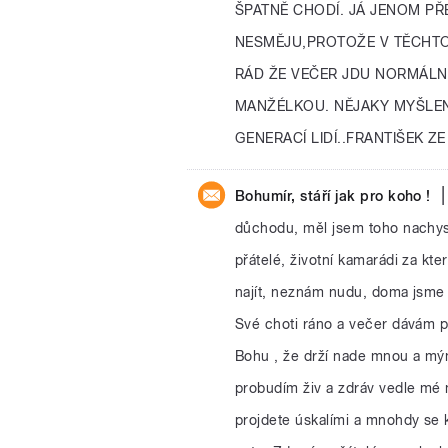
ŠPATNĚ CHODÍ. JÁ JENOM PŘ
NESMĚJU,PROTOŽE V TĚCHTO
RÁD ŽE VEČER JDU NORMÁLN
MANŽÉLKOU. NĚJAKY MYŠLE
GENERACÍ LIDÍ..FRANTIŠEK Z
|
Bohumír, stáří jak pro koho !
důchodu, měl jsem toho nachyst
přátelé, životní kamarádi za kte
najít, neznám nudu, doma jsme 
Své choti ráno a večer dávám pu
Bohu , že drží nade mnou a mým
probudím živ a zdráv vedle mé mi
projdete úskalími a mnohdy se kř