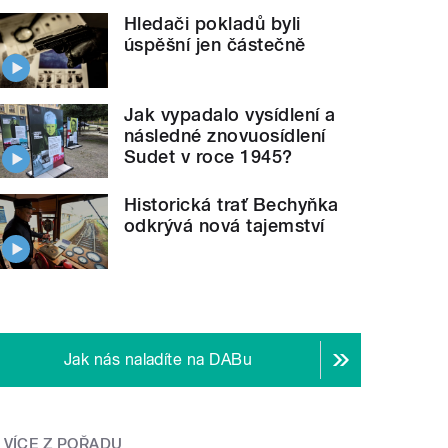
Hledači pokladů byli
úspěšní jen částečně
Jak vypadalo vysídlení a
následné znovuosídlení
Sudet v roce 1945?
Historická trať Bechyňka
odkrývá nová tajemství
Jak nás naladíte na DABu
VÍCE Z POŘADU