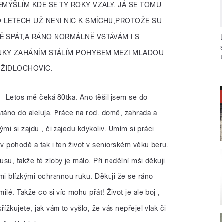
EMÝŠLÍM KDE SE TY ROKY VZALY. JÁ SE TOMU
 LETECH UŽ NENI NIC K SMÍCHU,PROTOŽE SU
Ě SPÁT,A RÁNO NORMÁLNĚ VSTÁVÁM I S
NKY ZAHÁNÍM STÁLÍM POHYBEM MEZI MLADOU
E ŽIDLOCHOVIC.
Letos mě čeká 80tka. Ano těšil jsem se do
áno do aleluja. Práce na rod. domě, zahrada a
rými si zajdu , či zajedu kdykoliv. Umím si práci
v pohodě a tak i ten život v seniorském věku beru.
su, takže té zloby je málo. Při nedělní mši děkuji
i blízkými ochrannou ruku. Děkuji že se ráno
lé. Takže co si víc mohu přát! Život je ale boj ,
ížkujete, jak vám to vyšlo, že vás nepřejel vlak či