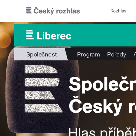
Přejít k hlavnímu obsahu
iRozhlas
Společnost
Program
Pořady