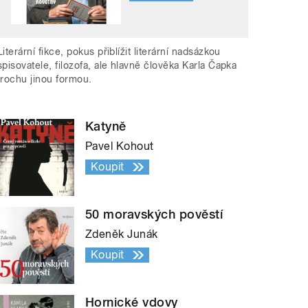
Literární fikce, pokus přiblížit literární nadsázkou
spisovatele, filozofa, ale hlavně člověka Karla Čapka
trochu jinou formou.
Katyně
Pavel Kohout
Koupit
50 moravských pověstí
Zdeněk Junák
Koupit
Hornické vdovy