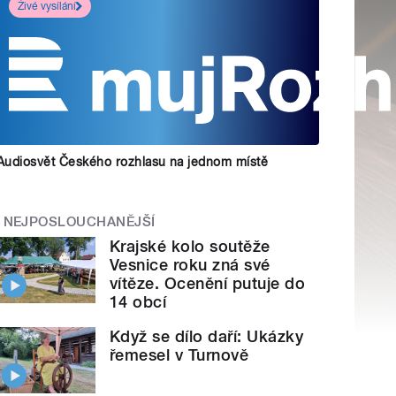
Živé vysílání
Audiosvět Českého rozhlasu na jednom místě
NEJPOSLOUCHANĚJŠÍ
Krajské kolo soutěže
Vesnice roku zná své
vítěze. Ocenění putuje do
14 obcí
Když se dílo daří: Ukázky
řemesel v Turnově