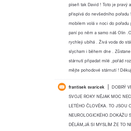
píseň tak David ! Toto je pravý 
přispívá do nevšedního pořadu
mobilem volá v noci do pořadu p
paní po něm a samo náš Olin .O
rychleji ubíhá . Živá voda do st
slycham i během dne . Zůstane
stárnutí připadat milé ,pořád ro
mějte pohodové stárnutí ! Děkuje
|
frantisek svaricek
DOBRÝ V
SVOJE ROKY NĚJAK MOC NEC
LETÉHO ČLOVĚKA. TO JSOU 
NEUROLOGICKÉHO.DOKÁŽU S
DĚLÁM,JÁ SI MYSLÍM ŽE TO N