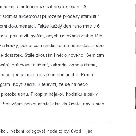
icházejí a nutí ho navštívit nějaké lékaře. A
" Odmítá akceptovat přirozené procesy stárnutí."
otní dokumentaci. Takže každý den ráno mne v 6
ečtu, pak chvíli cvičím, abych rozhýbala ztuhlé tělo
y a kočky, pak si dám snídani a jdu něco dělat nebo
je dostatek. Stále zkouším i něco nového. Sem tam
ování, drátování, cvičení, zahrada, oprava domu,
čata, genealogie a ještě mnoho jineho. Prostě
ogram. Když sednu k televizi, že se na něco
, protože usnu. Prospim nějakou hodinku a pak v
 Přeji všem poslouchající elán do života, aby u nich
ško ,, vážení kolegové! -teda to byl úvod ! ,jak