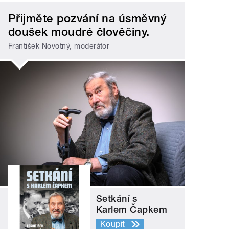
Přijměte pozvání na úsměvný
doušek moudré člověčiny.
František Novotný, moderátor
Setkání s
Karlem Čapkem
Koupit