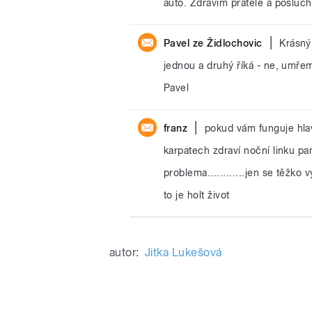
auto. Zdravím přátelé a posluch
|
Pavel ze Židlochovic
Krásný 
jednou a druhý říká - ne, umře
Pavel
|
franz
pokud vám funguje hla
karpatech zdraví noční linku pan
problema............jen se těžko 
to je holt život
autor:
Jitka Lukešová