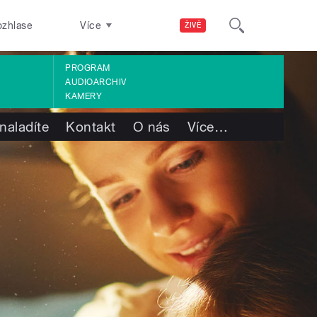
ozhlase
Více
ŽIVĚ
PROGRAM
AUDIOARCHIV
KAMERY
naladíte
Kontakt
O nás
Více
…