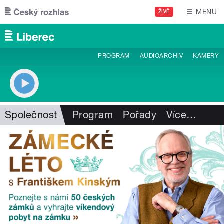
Přejít k hlavnímu obsahu
MENU
ŽIVĚ
PROGRAM
AUDIOARCHIV
KAMERY
Společnost
Program
Pořady
Více
…