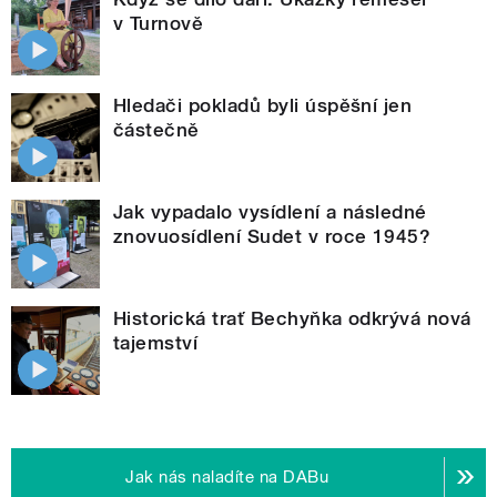
v Turnově
Hledači pokladů byli úspěšní jen
částečně
Jak vypadalo vysídlení a následné
znovuosídlení Sudet v roce 1945?
Historická trať Bechyňka odkrývá nová
tajemství
Jak nás naladíte na DABu