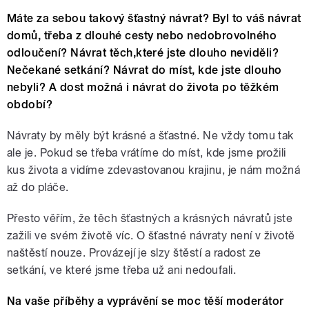
Máte za sebou takový šťastný návrat? Byl to váš návrat
domů, třeba z dlouhé cesty nebo nedobrovolného
odloučení? Návrat těch,které jste dlouho neviděli?
Nečekané setkání? Návrat do míst, kde jste dlouho
nebyli? A dost možná i návrat do života po těžkém
období?
Návraty by měly být krásné a šťastné. Ne vždy tomu tak
ale je. Pokud se třeba vrátíme do míst, kde jsme prožili
kus života a vidíme zdevastovanou krajinu, je nám možná
až do pláče.
Přesto věřím, že těch šťastných a krásných návratů jste
zažili ve svém životě víc. O šťastné návraty není v životě
naštěstí nouze. Provázejí je slzy štěstí a radost ze
setkání, ve které jsme třeba už ani nedoufali.
Na vaše příběhy a vyprávění se moc těší moderátor