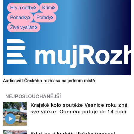
Hry a četby
Krimi
Pohádky
Pořady
Živé vysílání
Audiosvět Českého rozhlasu na jednom místě
NEJPOSLOUCHANĚJŠÍ
Krajské kolo soutěže Vesnice roku zná
své vítěze. Ocenění putuje do 14 obcí
Když se dílo daří: Ukázky řemesel