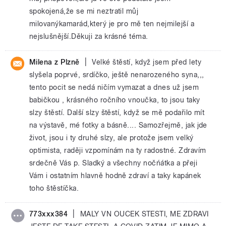
spokojená,že se mi neztratil můj
milovanýkamarád,který je pro mě ten nejmilejší a
nejslušnější.Děkuji za krásné téma.
|
Milena z Plzně
Velké štěstí, když jsem před lety
slyšela poprvé, srdíčko, ještě nenarozeného syna,,,
tento pocit se nedá ničím vymazat a dnes už jsem
babičkou , krásného ročního vnoučka, to jsou taky
slzy štěstí. Další slzy štěstí, když se mě podařilo mít
na výstavě, mé fotky a básně.... Samozřejmě, jak jde
život, jsou i ty druhé slzy, ale protože jsem velký
optimista, raději vzpomínám na ty radostné. Zdravím
srdečně Vás p. Sladký a všechny nočńátka a přeji
Vám i ostatním hlavně hodně zdraví a taky kapánek
toho štěstíčka.
|
773xxx384
MALY VN OUCEK STESTI, ME ZDRAVI