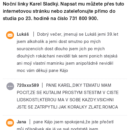
Noční linky Karel Sladký. Napsat mu můžete přes tuto
internetovou stránku nebo zatelefonujte přímo do
studia po 23. hodině na číslo 731 800 900.
|
Lukáš
Dobrý večer, jmenuji se Lukáš jemi 39.let
jsem alkoholik a jemi dost smutno po mých
sourozencích dost dlouho jsem jich po mých
dlouhých rokáchani neviděl tak semi ponich stejská
ani mojí vlastní maminku jsem anipořádně neviděl
moc vám děkuji pane Kájo
|
720xxx589
PANE KAREL,DIKY TEMATU MAM
POCIT,ZE SE KUTALIM PROSTYM STESTIM V CISTE
LIDSKOSTI,KTEROU MA V SOBE KAZDY.VSICHNI
JSTE SE ZATRPYTILI JAK KORALKY ZLATE.ROMCA
|
Jana
pane Kájo jsem spokojená,že jste přečetl
můj příspěvek,ale já ve své podstatě jsem