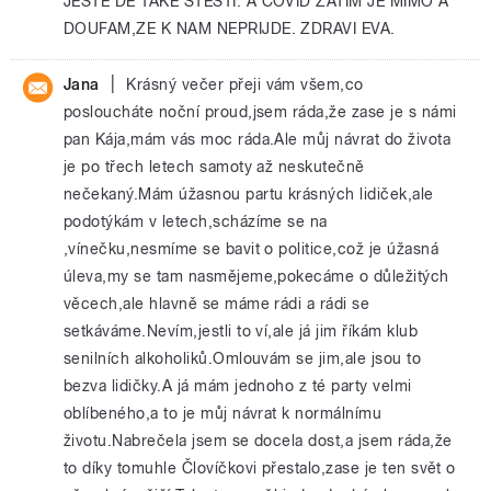
JESTE DE TAKE STESTI. A COVID ZATIM JE MIMO A
DOUFAM,ZE K NAM NEPRIJDE. ZDRAVI EVA.
|
Jana
Krásný večer přeji vám všem,co
posloucháte noční proud,jsem ráda,že zase je s námi
pan Kája,mám vás moc ráda.Ale můj návrat do života
je po třech letech samoty až neskutečně
nečekaný.Mám úžasnou partu krásných lidiček,ale
podotýkám v letech,scházíme se na
,vínečku,nesmíme se bavit o politice,což je úžasná
úleva,my se tam nasmějeme,pokecáme o důležitých
věcech,ale hlavně se máme rádi a rádi se
setkáváme.Nevím,jestli to ví,ale já jim říkám klub
senilních alkoholiků.Omlouvám se jim,ale jsou to
bezva lidičky.A já mám jednoho z té party velmi
oblíbeného,a to je můj návrat k normálnímu
životu.Nabrečela jsem se docela dost,a jsem ráda,že
to díky tomuhle Človíčkovi přestalo,zase je ten svět o