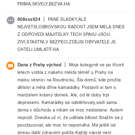
PRIMA,SKVELY,BEZVA.HA
|
608xxx624
PANE SLADKY,ALE
NEJVETSI,OBROVSKOU RADOST JSEM MELA DNES
Z ODPOVEDI MAJITELKY TECH 3PAVU-JSOU
ZIVI,STASTNI,V BEZPECI.ZDEJSI OBYVATELE JE
CHTELI UMLATIT.HA
|
Dana z Prahy východ
Moje kolegyně se po třiceti
letech vrátila z našeho města téměř u Prahy na
malou vesnici na Roudnicku. Šla domů, kde prožila
dětství a měla dříve kamarádky. Postavili si tam s
manželem krásný domek. Ale, od té doby trpí
depresemi. Kamarádky se odstěhovaly,sedí sama
doma v důchodu a nikam se moc nedostane. Autem
nejezdí. Dneska už ví, že udělala blbost.Snažím se ji
povzbuzovat, ale moc to nepomáhá. Má ještě od
stresu další zdravotní potíže.Každý návrat není