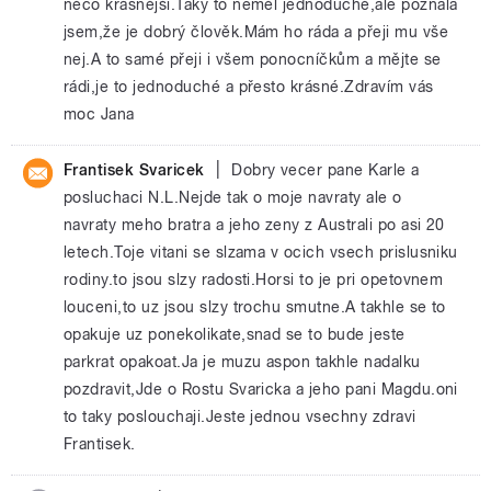
něco krásnější.Taky to neměl jednoduché,ale poznala
jsem,že je dobrý člověk.Mám ho ráda a přeji mu vše
nej.A to samé přeji i všem ponocníčkům a mějte se
rádi,je to jednoduché a přesto krásné.Zdravím vás
moc Jana
|
Frantisek Svaricek
Dobry vecer pane Karle a
posluchaci N.L.Nejde tak o moje navraty ale o
navraty meho bratra a jeho zeny z Australi po asi 20
letech.Toje vitani se slzama v ocich vsech prislusniku
rodiny.to jsou slzy radosti.Horsi to je pri opetovnem
louceni,to uz jsou slzy trochu smutne.A takhle se to
opakuje uz ponekolikate,snad se to bude jeste
parkrat opakoat.Ja je muzu aspon takhle nadalku
pozdravit,Jde o Rostu Svaricka a jeho pani Magdu.oni
to taky poslouchaji.Jeste jednou vsechny zdravi
Frantisek.