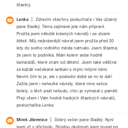
šťastný.
|
Lenka
Zdravím všechny posluchače i Vás úžasný
pane Sladký. Téma zajímavé jste nám připravil.
Prožila jsem několik krásných návratů i se slzami
štěstí. Můj nejkrásnější návrat jsem prožila před 20
lety do svého rodného města natrvalo. Jsem šťastná,
že jsem to podnikla. Mám kolem sebe hodně
kamarádů, které znám od dětství. Jsem také vděčná
za každé nečekané setkání s mými milými lidmi.
Nevím čím to je, ale v poslední době se mi to daří.
Zažila jsem i nehezké návraty, které mne velice
bolely, o těch psát nebudu, chci je vymazat z paměti.
Přeji všem i Vám hodně hezkých šťastných návratů,
posluchačka Lenka
|
Mirek Jilemnice
Dobrý večer pane Sladký. Nyní
jsem již v důchodu. Shodou okolnosti jsem musel po