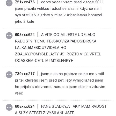
|
721xxx476
dobry vecer vsem pred v roce 2011
jsem prozila velikou radost se slzami kdyz se nam
syn vratil ziv a zdrav y mise v Afganistanu bohuzel
jeho 2 kole
|
608xxx624
A VITE,CO MI JESTE UDELALO
RADOST?I TOMU PEJSKOVIZAPADOSIBIRSKA
LAJKA-5MESICU?VIDELA HO
ZDALKY,POMYSLELA:TY JSI ROZTOMILY..VRTEL
OCASKEM-CETL MI MYSLENKYH
|
739xxx217
jsem stastna protoze se ke me vratil
pritel ktereho jsem pred peti lety vyhodila.ted jsem
ho prijala s otevrenou naruci a jsem stastna.zdravim
vsec
|
608xxx624
PANE SLADKY,A TAKY MAM RADOST
A SLZY STESTI Z VYSILANI .JSTE