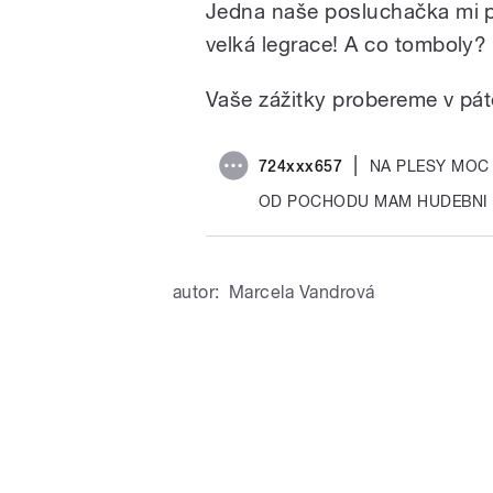
Jedna naše posluchačka mi p
velká legrace!
A co tomboly? 
Vaše zážitky probereme v pát
|
724xxx657
NA PLESY MOC
OD POCHODU MAM HUDEBNI 
autor:
Marcela Vandrová