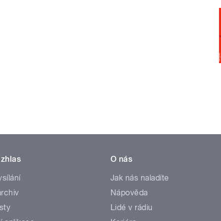
zhlas
O nás
ysílání
Jak nás naladíte
rchiv
Nápověda
sty
Lidé v rádiu