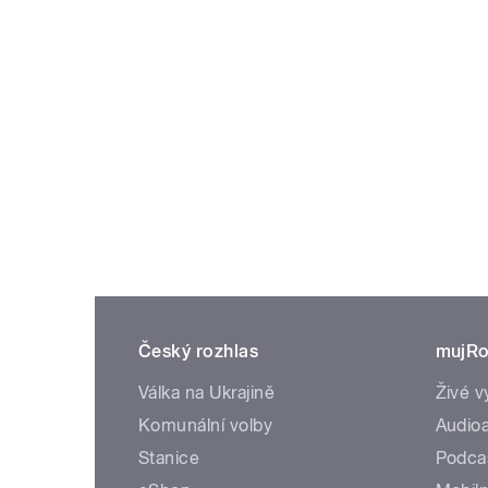
Český rozhlas
mujRo
Válka na Ukrajině
Živé v
Komunální volby
Audioa
Stanice
Podca