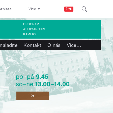
ozhlase
Více
ŽIVĚ
PROGRAM
AUDIOARCHIV
KAMERY
naladíte
Kontakt
O nás
Více
…