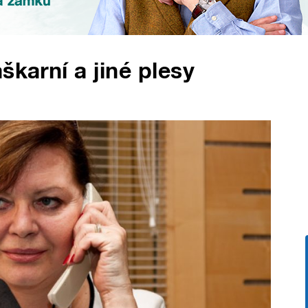
škarní a jiné plesy