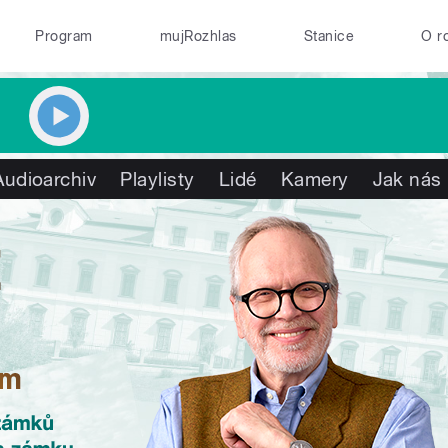
Program
mujRozhlas
Stanice
O r
Audioarchiv
Playlisty
Lidé
Kamery
Jak nás 