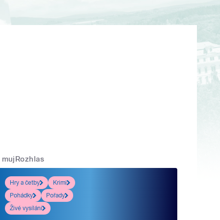
mujRozhlas
Hry a četby
Krimi
Pohádky
Pořady
Živé vysílání