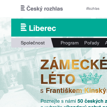
Přejít k hlavnímu obsahu
iRozhlas
Společnost
Program
Pořady