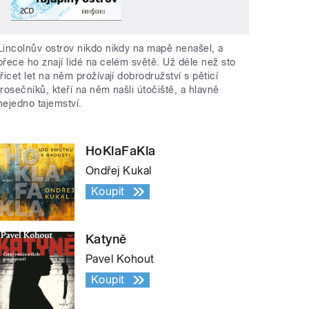
Lincolnův ostrov nikdo nikdy na mapě nenašel, a
přece ho znají lidé na celém světě. Už déle než sto
třicet let na něm prožívají dobrodružství s pěticí
trosečníků, kteří na něm našli útočiště, a hlavně
nejedno tajemství.
HoKlaFaKla
Ondřej Kukal
Koupit
Katyně
Pavel Kohout
Koupit