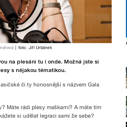
andrová
|
foto:
Jiří Urbánek
ou na plesáni tu i onde. Možná jste si
plesy s nějakou tématikou.
hasičské či ty honosnější s názvem Gala
sy? Máte rádi plesy maškarní? A máte tím
žete si udělat legraci sami že sebe?