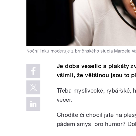
Noční linku moderuje z brněnského studia Marcela V
Je doba veselic a plakáty zv
všimli, že většinou jsou to 
Třeba myslivecké, rybářské, 
večer.
Chodíte či chodil jste na ple
pádem smysl pro humor? Doká