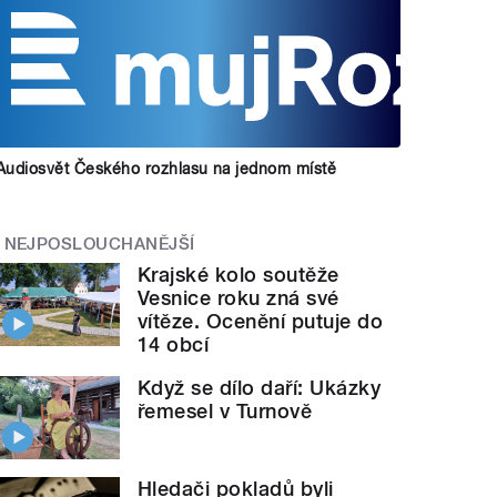
Audiosvět Českého rozhlasu na jednom místě
NEJPOSLOUCHANĚJŠÍ
Krajské kolo soutěže
Vesnice roku zná své
vítěze. Ocenění putuje do
14 obcí
Když se dílo daří: Ukázky
řemesel v Turnově
Hledači pokladů byli