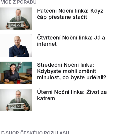
VÍCE Z POŘADU
Páteční Noční linka: Když
čáp přestane stačit
Čtvrteční Noční linka: Já a
internet
Středeční Noční linka:
Kdybyste mohli změnit
minulost, co byste udělali?
Úterní Noční linka: Život za
katrem
E-SHOP ČESKÉHO ROZHLASU