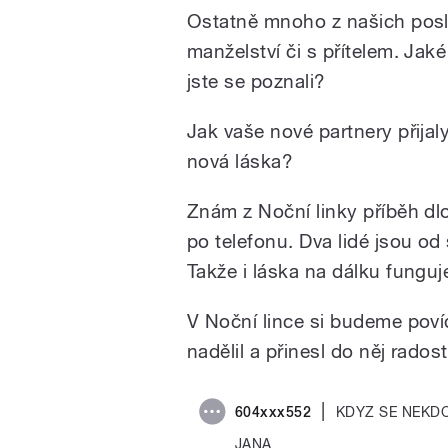
Ostatně mnoho z našich poslu
manželství či s přítelem. Jak
jste se poznali?
Jak vaše nové partnery přijal
nová láska?
Znám z Noční linky příběh dlo
po telefonu. Dva lidé jsou od 
Takže i láska na dálku funguj
V Noční lince si budeme poví
nadělil a přinesl do něj rados
|
604xxx552
KDYZ SE NEKDO
JANA