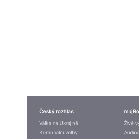
Český rozhlas
mujRo
Válka na Ukrajině
Živé v
Komunální volby
Audioa