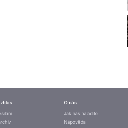
zhlas
O nás
ysílání
Jak nás naladíte
rchiv
Nápověda