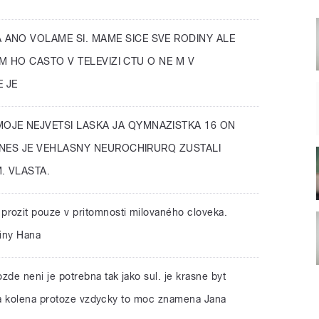
 ANO VOLAME SI. MAME SICE SVE RODINY ALE
DIM HO CASTO V TELEVIZI CTU O NE M V
 JE
OJE NEJVETSI LASKA JA QYMNAZISTKA 16 ON
 DNES JE VEHLASNY NEUROCHIRURQ ZUSTALI
. VLASTA.
ozit pouze v pritomnosti milovaného cloveka.
liny Hana
ozde neni je potrebna tak jako sul. je krasne byt
ra kolena protoze vzdycky to moc znamena Jana