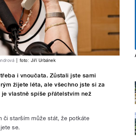
andrová
|
foto:
Jiří Urbánek
 třeba i vnoučata. Zůstali jste sami
ým žijete léta, ale všechno jste si za
t je vlastně spíše přátelstvím než
m či starším může stát, že potkáte
jete se.