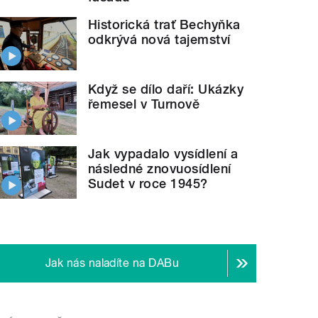
Historická trať Bechyňka
odkrývá nová tajemství
Když se dílo daří: Ukázky
řemesel v Turnově
Jak vypadalo vysídlení a
následné znovuosídlení
Sudet v roce 1945?
Jak nás naladíte na DABu