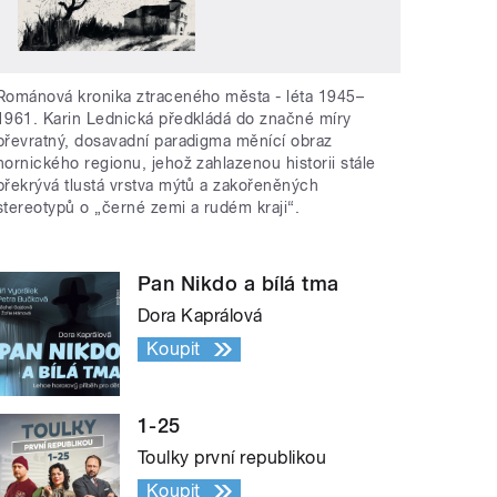
Románová kronika ztraceného města - léta 1945–
1961. Karin Lednická předkládá do značné míry
převratný, dosavadní paradigma měnící obraz
hornického regionu, jehož zahlazenou historii stále
překrývá tlustá vrstva mýtů a zakořeněných
stereotypů o „černé zemi a rudém kraji“.
Pan Nikdo a bílá tma
Dora Kaprálová
Koupit
1-25
Toulky první republikou
Koupit