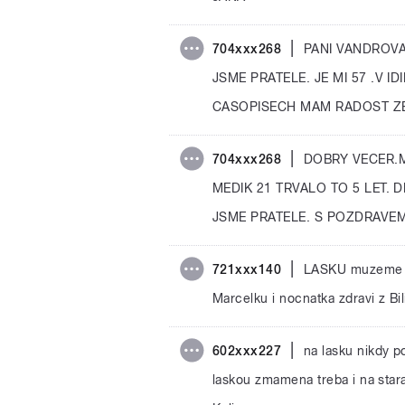
|
704xxx268
PANI VANDROVA
JSME PRATELE. JE MI 57 .V I
CASOPISECH MAM RADOST ZE
|
704xxx268
DOBRY VECER.M
MEDIK 21 TRVALO TO 5 LET.
JSME PRATELE. S POZDRAVEM
|
721xxx140
LASKU muzeme pr
Marcelku i nocnatka zdravi z Bi
|
602xxx227
na lasku nikdy p
laskou zmamena treba i na sta