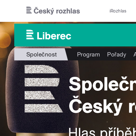
Přejít k hlavnímu obsahu
iRozhlas
Společnost
Program
Pořady