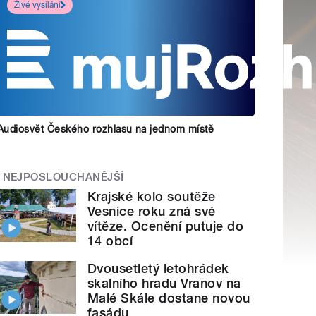
Živé vysílání
Audiosvět Českého rozhlasu na jednom místě
NEJPOSLOUCHANĚJŠÍ
Krajské kolo soutěže
Vesnice roku zná své
vítěze. Ocenění putuje do
14 obcí
Dvousetletý letohrádek
skalního hradu Vranov na
Malé Skále dostane novou
fasádu