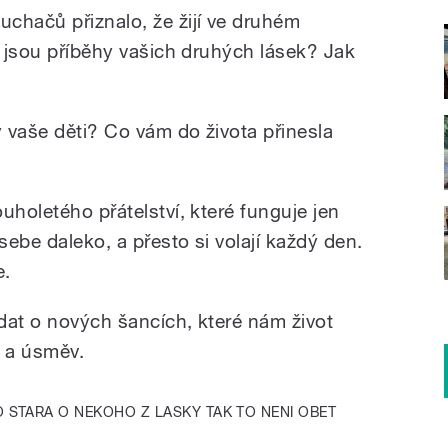
chačů přiznalo, že žijí ve druhém
é jsou příběhy vašich druhých lásek? Jak
y vaše děti? Co vám do života přinesla
uholetého přátelství, které funguje jen
sebe daleko, a přesto si volají každý den.
e.
dat o nových šancích, které nám život
t a úsměv.
 STARA O NEKOHO Z LASKY TAK TO NENI OBET