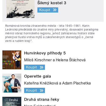
Šikmý kostel 3
Koupit
Románová kronika ztraceného města - léta 1945–1961. Karin
Lednická předkládá do značné míry převratný, dosavadní paradigma
měnící obraz hornického regionu, jehož zahlazenou historii stále
překrývá tlustá vrstva mýtů a zakořeněných stereotypů o „černé
zemi a rudém kraji“.
Hurvínkovy příhody 5
Miloš Kirschner a Helena Štáchová
Koupit
Operette gala
Kateřina Kněžíková a Adam Plachetka
Koupit
Druhá strana řeky