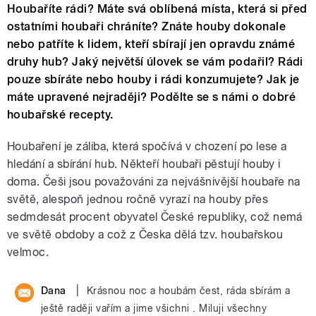
Houbaříte rádi? Máte svá oblíbená místa, která si před
ostatními houbaři chráníte? Znáte houby dokonale
nebo patříte k lidem, kteří sbírají jen opravdu známé
druhy hub? Jaký největší úlovek se vám podařil? Rádi
pouze sbíráte nebo houby i rádi konzumujete? Jak je
máte upravené nejraději? Podělte se s námi o dobré
houbařské recepty.
Houbaření je záliba, která spočívá v chození po lese a
hledání a sbírání hub. Někteří houbaři pěstují houby i
doma. Češi jsou považováni za nejvášnivější houbaře na
světě, alespoň jednou ročně vyrazí na houby přes
sedmdesát procent obyvatel České republiky, což nemá
ve světě obdoby a což z Česka dělá tzv. houbařskou
velmoc.
|
Dana
Krásnou noc a houbám čest, ráda sbírám a
ještě raději vařím a jime všichni . Miluji všechny