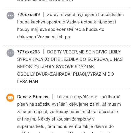
|
720xxx589
Zdravim vsechny,nejsem houbarka,lec
houba kuchyn spestruje.Vzdy s uctou k ni,nebot i
houby maji sva spolecenstvi,rec a hudbu-to
dokazano.Vazme si jich.pa.
|
777xxx263
DOBRY VECER,ME SE NEJVIC LIBILY
SYRUVKY-JAKO DITE JEZDILA DO BORSOVA,U NAS
NEROSTOU.JEDLY SYROVE,KDYZTAK
OSOLILY.DVUR+ZAHRADA=PIJACI,VYRAZIM DO
LESA.HAN
|
Dana z Břeclavi
Láska je největší dar - nádherná
píseň na začátku vysílání, děkujeme za ni. Já musím
za sebe napsat, že houby neumím sbírat a proto je
ani nejím. Někdy si koupím žampiony v
supermarketu, těm mohu věřit a tak je dávám do