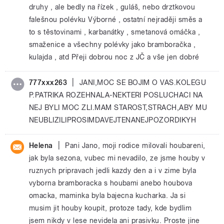
druhy , ale bedly na řízek , guláš, nebo drztkovou
falešnou polévku Výborné , ostatní nejraději směs a
to s těstovinami , karbanátky , smetanová omáčka ,
smaženice a všechny polévky jako bramboračka ,
kulajda , atd Přeji dobrou noc z JČ a vše jen dobré
|
777xxx263
JANI,MOC SE BOJIM O VAS.KOLEGU
P.PATRIKA ROZEHNALA-NEKTERI POSLUCHACI NA
NEJ BYLI MOC ZLI.MAM STAROST,STRACH,ABY MU
NEUBLIZILIPROSIMDAVEJTENANEJPOZORDIKYH
|
Helena
Pani Jano, moji rodice milovali houbareni,
jak byla sezona, vubec mi nevadilo, ze jsme houby v
ruznych pripravach jedli kazdy den a i v zime byla
vyborna bramboracka s houbami anebo houbova
omacka, maminka byla bajecna kucharka. Ja si
musim jit houby koupit, protoze tady, kde bydlim
jsem nikdy v lese nevidela ani prasivku. Proste jine