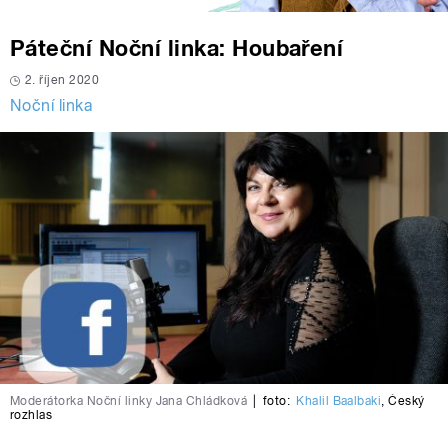
Páteční Noční linka: Houbaření
2. říjen 2020
Noční linka
Moderátorka Noční linky Jana Chládková
|
foto:
Khalil Baalbaki
,
Český
rozhlas