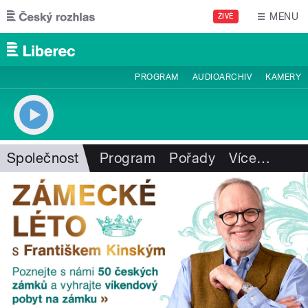
Přejít k hlavnímu obsahu
MENU
ŽIVĚ
PROGRAM
AUDIOARCHIV
KAMERY
Společnost
Program
Pořady
Více
…