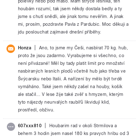
polévky nebo pod maso. Mám strýce lesníka, ten
houbám rozumí, tak jsem někdy dostala bedly a ty
jsme s chutí snědli, ale jinak tomu nevěřím. A jinak
mi, prosím, pozdravte Pavla z Pardubic. Moc děkuji a
jdu poslouchat zajímavé dnešní příběhy.
|
Honza
Ano, to jsme my Češi, nasbírat 70 kg. hub,
proto že jsou zadarmo. Vyrabujeme si všechno, co
není přivázané! Měl by tady platit limit pro množství
nasbíraných lesních plodů včetně hub jako třeba ve
Švýcarsku nebo Italii. A nařízení by mělo být tvrdě
vymáháno. Také jsem někdy zašel na houby, košík
ale stačil... V lese žije také zvěř s hmyzem, kterým
tyto nájezdy neurvalých raubířů likvidují klid,
prostředí, obživu.
|
607xxx810
Houbarim rad v okoli Strmilova a
behem 3 hodin jsem nasel 180 ks pravych hribu od 3