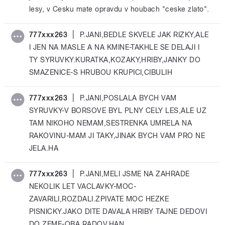
lesy, v Cesku mate opravdu v houbach "ceske zlato".
|
777xxx263
P.JANI,BEDLE SKVELE JAK RIZKY,ALE
I JEN NA MASLE A NA KMINE-TAKHLE SE DELAJI I
TY SYRUVKY.KURATKA,KOZAKY,HRIBY,JANKY DO
SMAZENICE-S HRUBOU KRUPICI,CIBULIH
|
777xxx263
P.JANI,POSLALA BYCH VAM
SYRUVKY-V BORSOVE BYL PLNY CELY LES,ALE UZ
TAM NIKOHO NEMAM,SESTRENKA UMRELA NA
RAKOVINU-MAM JI TAKY,JINAK BYCH VAM PRO NE
JELA.HA
|
777xxx263
P.JANI,MELI JSME NA ZAHRADE
NEKOLIK LET VACLAVKY-MOC-
ZAVARILI,ROZDALI.ZPIVATE MOC HEZKE
PISNICKY.JAKO DITE DAVALA HRIBY TAJNE DEDOVI
DO ZEME-OBA RADOV.HAN