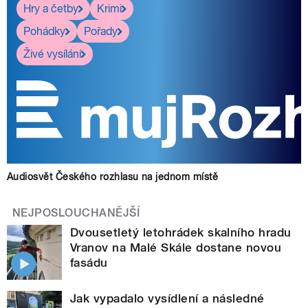
Hry a četby
Krimi
Pohádky
Pořady
Živé vysílání
Audiosvět Českého rozhlasu na jednom místě
NEJPOSLOUCHANĚJŠÍ
Dvousetletý letohrádek skalního hradu
Vranov na Malé Skále dostane novou
fasádu
Jak vypadalo vysídlení a následné