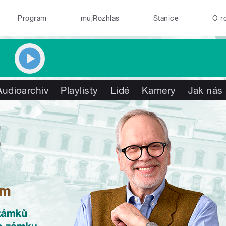
Program
mujRozhlas
Stanice
O r
Audioarchiv
Playlisty
Lidé
Kamery
Jak nás 