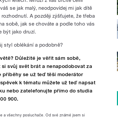
áš se jak malý, neodpovídej mi jak dítě
 rozhodnutí. A později zjišťujete, že třeba
na sobě, jak se chováte a podle toho vás
 být jako druzí.
vůj styl oblékání a podobně?
větě? Důležité je věřit sám sobě,
 si svůj svět brát a nenapodobovat za
 příběhy se už teď těší moderátor
říspěvek k tématu můžete už teď napsat
nku nebo zatelefonujte přímo do studia
800 900.
le a všechny posluchače. Od své známé jsem si