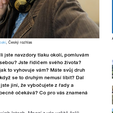
baki
,
Český rozhlas
li jste navzdory tlaku okolí, pomluvám
sebou? Jste řidičem svého života?
e jak to vyhovuje vám? Máte svůj druh
 když se to druhým nemusí líbit? Dal
ste jiní, že vybočujete z řady a
eobecně očekává? Co pro vás znamená
ých letech. Mnozí z vás určitě čelili