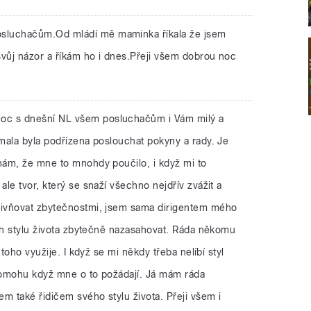
sluchačům.Od mládí mě maminka říkala že jsem
svůj názor a říkám ho i dnes.Přeji všem dobrou noc
noc s dnešní NL všem posluchačům i Vám milý a
mala byla podřízena poslouchat pokyny a rady. Je
ám, že mne to mnohdy poučilo, i když mi to
le tvor, který se snaží všechno nejdřív zvážit a
ivňovat zbytečnostmi, jsem sama dirigentem mého
ich stylu života zbytečně nazasahovat. Ráda někomu
 toho využije. I když se mi někdy třeba nelíbí styl
 pomohu když mne o to požádají. Já mám ráda
m také řidičem svého stylu života. Přeji všem i