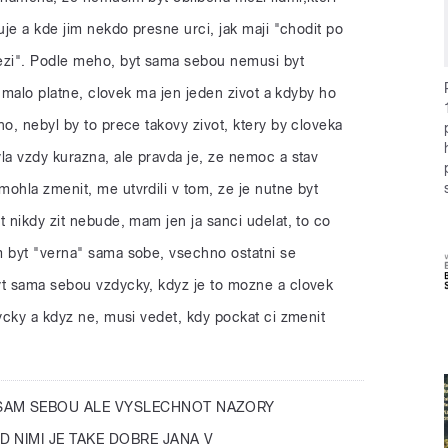
uje a kde jim nekdo presne urci, jak maji "chodit po
ezi". Podle meho, byt sama sebou nemusi byt
 - malo platne, clovek ma jen jeden zivot a kdyby ho
ho, nebyl by to prece takovy zivot, ktery by cloveka
la vzdy kurazna, ale pravda je, ze nemoc a stav
ohla zmenit, me utvrdili v tom, ze je nutne byt
t nikdy zit nebude, mam jen ja sanci udelat, to co
m byt "verna" sama sobe, vsechno ostatni se
yt sama sebou vzdycky, kdyz je to mozne a clovek
dycky a kdyz ne, musi vedet, kdy pockat ci zmenit
 SAM SEBOU ALE VYSLECHNOT NAZORY
 NIMI JE TAKE DOBRE JANA V