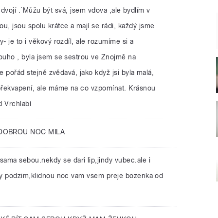
 je dvojí .´Můžu být svá, jsem vdova ,ale bydlím v
, jsou spolu krátce a mají se rádi, každý jsme
- je to i věkový rozdíl, ale rozumíme si a
louho , byla jsem se sestrou ve Znojmě na
ale pořád stejně zvědavá, jako když jsi byla malá,
překvapení, ale máme na co vzpomínat. Krásnou
d Vrchlabí
 DOBROU NOC MILA
 sama sebou.nekdy se dari lip,jindy vubec.ale i
sny podzim,klidnou noc vam vsem preje bozenka od