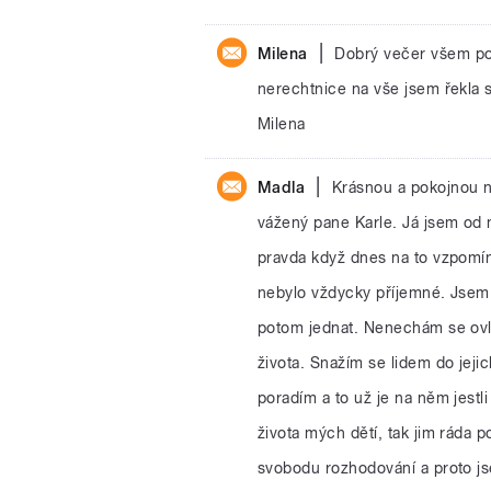
|
Milena
Dobrý večer všem po
nerechtnice na vše jsem řekla 
Milena
|
Madla
Krásnou a pokojnou 
vážený pane Karle. Já jsem od 
pravda když dnes na to vzpomín
nebylo vždycky příjemné. Jsem a
potom jednat. Nenechám se ovl
života. Snažím se lidem do jej
poradím a to už je na něm jestli
života mých dětí, tak jim ráda
svobodu rozhodování a proto jse