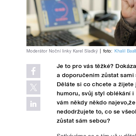
Moderátor Noční linky Karel Sladký
|
foto:
Khalil Baal
Je to pro vás těžké? Dokáza
a doporučením zůstat sami 
Děláte si co chcete a žijet
humoru, svůj styl oblékání i
vám někdy někdo najevo,že j
nedodržujete to, co se vš
zůstat sám sebou?
Setkáváme se s tím už v dětsk