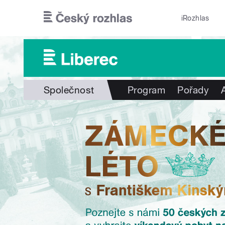
Přejít k hlavnímu obsahu
iRozhlas
Společnost
Program
Pořady