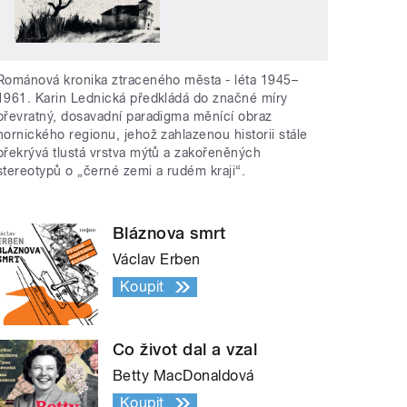
Románová kronika ztraceného města - léta 1945–
1961. Karin Lednická předkládá do značné míry
převratný, dosavadní paradigma měnící obraz
hornického regionu, jehož zahlazenou historii stále
překrývá tlustá vrstva mýtů a zakořeněných
stereotypů o „černé zemi a rudém kraji“.
Bláznova smrt
Václav Erben
Koupit
Co život dal a vzal
Betty MacDonaldová
Koupit