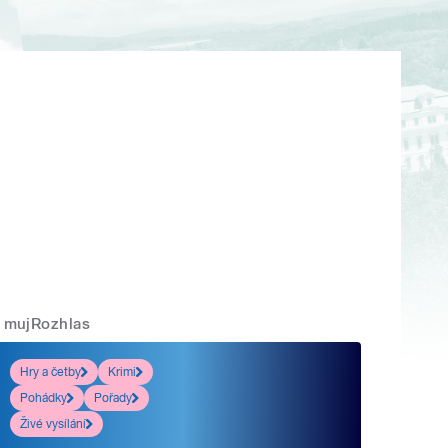
mujRozhlas
Hry a četby
Krimi
Pohádky
Pořady
Živé vysílání