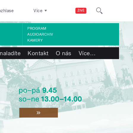
ozhlase
Více
ŽIVĚ
PROGRAM
AUDIOARCHIV
KAMERY
naladíte
Kontakt
O nás
Více
…