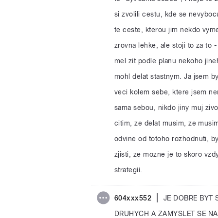
si zvolili cestu, kde se nevyboc
te ceste, kterou jim nekdo vym
zrovna lehke, ale stoji to za to
mel zit podle planu nekoho jine
mohl delat stastnym. Ja jsem by
veci kolem sebe, ktere jsem nem
sama sebou, nikdo jiny muj zivo
citim, ze delat musim, ze musi
odvine od totoho rozhodnuti, b
zjisti, ze mozne je to skoro vz
strategii.
|
604xxx552
JE DOBRE BYT
DRUHYCH A ZAMYSLET SE NAD