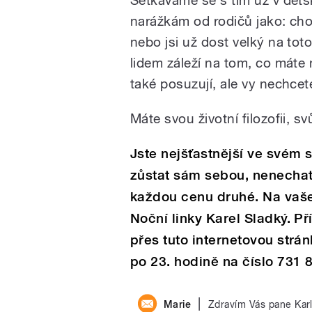
narážkám od rodičů jako: chov
nebo jsi už dost velký na toto
lidem záleží na tom, co máte 
také posuzují, ale vy nechcete
Máte svou životní filozofii, s
Jste nejšťastnější ve svém s
zůstat sám sebou, nenechat
každou cenu druhé. Na vaše
Noční linky Karel Sladký. P
přes tuto internetovou strá
po 23. hodině na číslo 731 
|
Marie
Zdravím Vás pane Kar