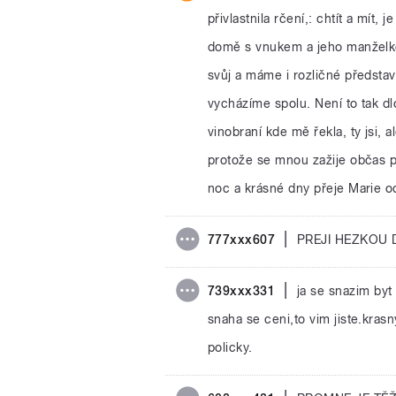
přivlastnila rčení,: chtít a mít,
domě s vnukem a jeho manželkou
svůj a máme i rozličné představy
vycházíme spolu. Není to tak d
vinobraní kde mě řekla, ty jsi, 
protože se mnou zažije občas 
noc a krásné dny přeje Marie o
|
777xxx607
PREJI HEZKOU
|
739xxx331
ja se snazim byt
snaha se ceni,to vim jiste.kra
policky.