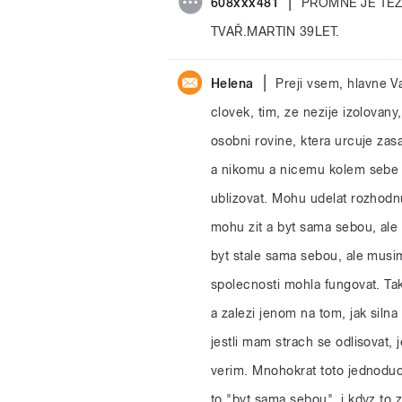
|
608xxx481
PROMNE JE TĚ
TVAŘ.MARTIN 39LET.
|
Helena
Preji vsem, hlavne V
clovek, tim, ze nezije izolovan
osobni rovine, ktera urcuje zasa
a nikomu a nicemu kolem sebe n
ublizovat. Mohu udelat rozhodnu
mohu zit a byt sama sebou, ale 
byt stale sama sebou, ale musi
spolecnosti mohla fungovat. T
a zalezi jenom na tom, jak silna
jestli mam strach se odlisovat, 
verim. Mnohokrat toto jednoduch
to "byt sama sebou", i kdyz to 