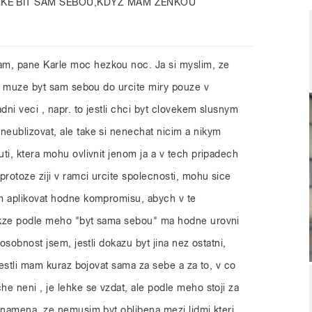
ŽKÉ BÍT SAM SEBOU,KDYŽ MAM ŽENKOU
am, pane Karle moc hezkou noc. Ja si myslim, ze
y, muze byt sam sebou do urcite miry pouze v
dni veci , napr. to jestli chci byt clovekem slusnym
eublizovat, ale take si nenechat nicim a nikym
ti, ktera mohu ovlivnit jenom ja a v tech pripadech
protoze ziji v ramci urcite spolecnosti, mohu sice
m aplikovat hodne kompromisu, abych v te
akze podle meho "byt sama sebou" ma hodne urovni
 osobnost jsem, jestli dokazu byt jina nez ostatni,
jestli mam kuraz bojovat sama za sebe a za to, v co
e neni , je lehke se vzdat, ale podle meho stoji za
znamena, ze nemusim byt oblibena mezi lidmi,kteri