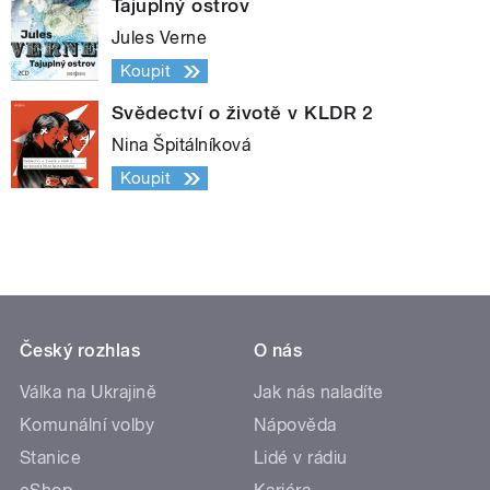
Tajuplný ostrov
Jules Verne
Koupit
Svědectví o životě v KLDR 2
Nina Špitálníková
Koupit
Český rozhlas
O nás
Válka na Ukrajině
Jak nás naladíte
Komunální volby
Nápověda
Stanice
Lidé v rádiu