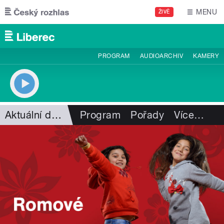
Přejít k hlavnímu obsahu
MENU
ŽIVĚ
PROGRAM
AUDIOARCHIV
KAMERY
Aktuální dění
Program
Pořady
Více
…