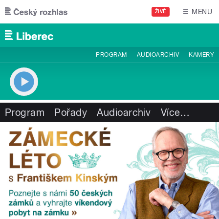
Přejít k hlavnímu obsahu
MENU
ŽIVĚ
PROGRAM
AUDIOARCHIV
KAMERY
Program
Pořady
Audioarchiv
Více
…