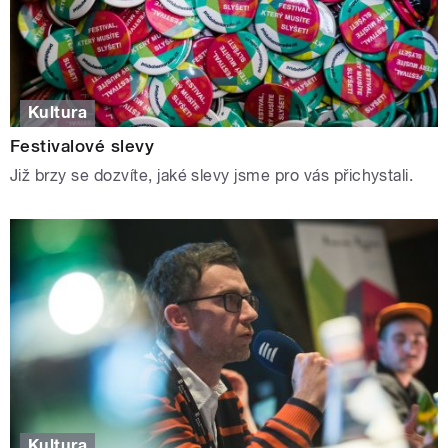
Kultura
Festivalové slevy
Již brzy se dozvíte, jaké slevy jsme pro vás přichystali.
Kultura