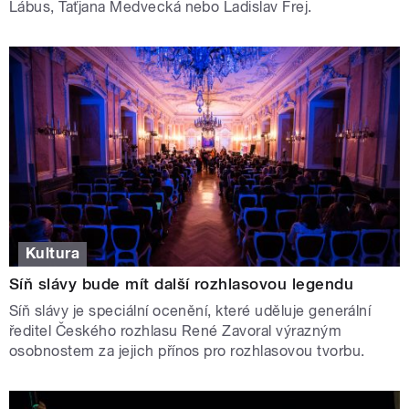
Lábus, Taťjana Medvecká nebo Ladislav Frej.
Kultura
Síň slávy bude mít další rozhlasovou legendu
Síň slávy je speciální ocenění, které uděluje generální
ředitel Českého rozhlasu René Zavoral výrazným
osobnostem za jejich přínos pro rozhlasovou tvorbu.