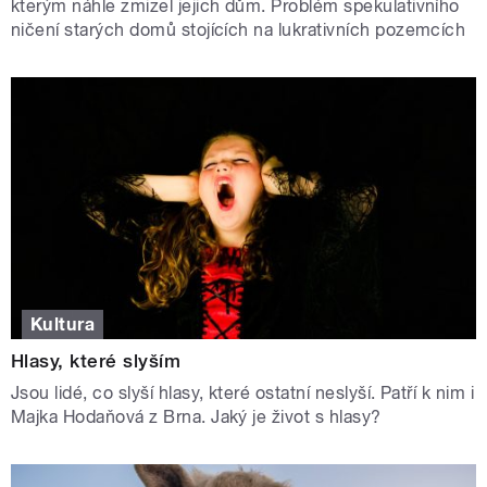
kterým náhle zmizel jejich dům. Problém spekulativního
ničení starých domů stojících na lukrativních pozemcích
Kultura
Hlasy, které slyším
Jsou lidé, co slyší hlasy, které ostatní neslyší. Patří k nim i
Majka Hodaňová z Brna. Jaký je život s hlasy?