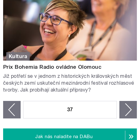
Kultura
Prix Bohemia Radio ovládne Olomouc
Již potřetí se v jednom z historických královských měst
českých zemí uskuteční mezinárodní festival rozhlasové
tvorby. Jak probíhají aktuální přípravy?
STRÁNKY
37
n
zí
Jak nás naladíte na DABu