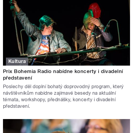
Kultura
Prix Bohemia Radio nabídne koncerty i divadelní
představení
Poslechy děl doplní bohatý doprovodný program, který
návštěvníkům nabídne zajímavé besedy na aktuální
témata, workshopy, přednášky, koncerty i divadelní
představení.