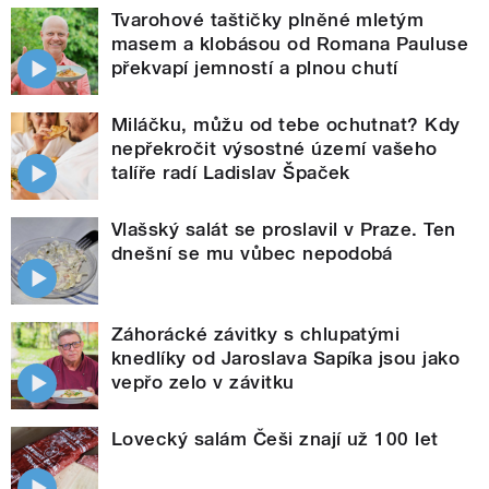
Tvarohové taštičky plněné mletým
masem a klobásou od Romana Pauluse
překvapí jemností a plnou chutí
Miláčku, můžu od tebe ochutnat? Kdy
nepřekročit výsostné území vašeho
talíře radí Ladislav Špaček
Vlašský salát se proslavil v Praze. Ten
dnešní se mu vůbec nepodobá
Záhorácké závitky s chlupatými
knedlíky od Jaroslava Sapíka jsou jako
vepřo zelo v závitku
Lovecký salám Češi znají už 100 let