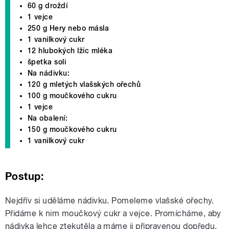
60 g droždí
1 vejce
250 g Hery nebo másla
1 vanilkový cukr
12 hlubokých lžic mléka
špetka soli
Na nádivku:
120 g mletých vlašských ořechů
100 g moučkového cukru
1 vejce
Na obalení:
150 g moučkového cukru
1 vanilkový cukr
Postup:
Nejdřív si uděláme nádivku. Pomeleme vlašské ořechy.
Přidáme k nim moučkový cukr a vejce. Promícháme, aby
nádivka lehce ztekutěla a máme ji připravenou dopředu.