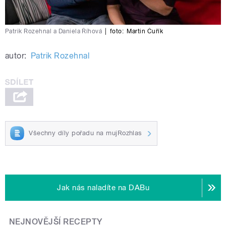
Patrik Rozehnal a Daniela Říhová
|
foto:
Martin Čuřík
autor:
Patrik Rozehnal
Všechny díly pořadu na mujRozhlas
Jak nás naladíte na DABu
NEJNOVĚJŠÍ RECEPTY