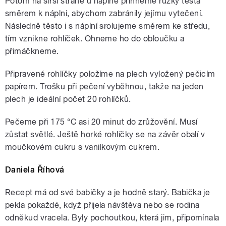
Potom na širší straně u náplně přihneme růžky těsta
směrem k náplni, abychom zabránily jejímu vytečení.
Následně těsto i s náplní srolujeme směrem ke středu,
tím vznikne rohlíček. Ohneme ho do obloučku a
přimáčkneme.
Připravené rohlíčky položíme na plech vyložený pečicím
papírem. Trošku při pečení vyběhnou, takže na jeden
plech je ideální počet 20 rohlíčků.
Pečeme při 175 °C asi 20 minut do zrůžovění. Musí
zůstat světlé. Ještě horké rohlíčky se na závěr obalí v
moučkovém cukru s vanilkovým cukrem.
Daniela Říhová
Recept má od své babičky a je hodně starý. Babička je
pekla pokaždé, když přijela návštěva nebo se rodina
odněkud vracela. Byly pochoutkou, která jim, připomínala