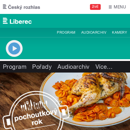
Přejít k hlavnímu obsahu
MENU
ŽIVĚ
PROGRAM
AUDIOARCHIV
KAMERY
Program
Pořady
Audioarchiv
Více
…