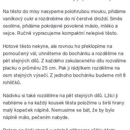
Na těsto do mísy nasypeme polohrubou mouku, přidáme
vanilkový cukr a rozdrobíme do ní čerstvé droždí. Směs
osolíme, přidáme pokrájené povolené máslo, mléko a
vejce. Ručně vypracujeme kompaktní nelepivé těsto.
Hotové těsto nekyne, ale rovnou ho překlopíme na
pomoučený vál, uhněteme do bochánku a rozdělíme na
pět stejných dílů. Z každého zakulaceného dílu rozválíme
placku o průměru 25 cm. Pak ji rádýlkem rozdělíme na
osm stejných výsečí. Z jednoho bochánku budeme mít 8
rohlíčků.
Nádivku si také rozdělíme na pět stejných dílů. Lžící ji
nabíráme a na každý kousek těsta položíme u širší hrany
malý kopeček náplně. Nemusíme se bát, že by bylo
náplně málo, pečením nabyde.