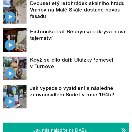
Dvousetletý letohrádek skalního hradu
Vranov na Malé Skále dostane novou
fasádu
Historická trať Bechyňka odkrývá nová
tajemství
Když se dílo daří: Ukázky řemesel
v Turnově
Jak vypadalo vysídlení a následné
znovuosídlení Sudet v roce 1945?
Jak nás naladíte na DABu