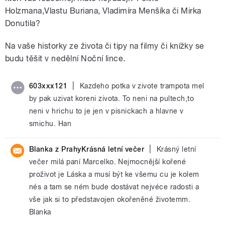
Holzmana,Vlastu Buriana, Vladimíra Menšíka či Mirka
Donutila?
Na vaše historky ze života či tipy na filmy či knížky se
budu těšit v nedělní Noční lince.
|
603xxx121
Kazdeho potka v zivote trampota mel
by pak uzivat koreni zivota. To neni na pultech,to
neni v hrichu to je jen v pisnickach a hlavne v
smichu. Han
|
Blanka z PrahyKrásná letní večer
Krásný letní
večer milá paní Marcelko. Nejmocnější kořené
proživot je Láska a musí být ke všemu cu je kolem
nés a tam se ném bude dostávat nejvéce radosti a
vše jak si to představojen okořeněné životemm.
Blanka