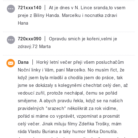
|
721xxx140
At je dnes v N. Lince sranda,to vsem
preje z Biliny Handa. Marcelku i nocnatka zdravi
Hana
|
720xxx090
Opravdu smich je kořeni,velmi je
zdravý.72 Marta
|
Dana
Horký letní večer přeji všem posluchačům
Noční linky i Vám, paní Marcelko. No musím říct, že
když jsem byla mladší a chodila jsem do práce, tak
jsme se dokázaly s kolegyněmi chechtat celý den, až
vedoucí zuřil, protože nechápal, čemu se pořád
smějeme. A abych pravdu řekla, když se na našich
pravidelných "srazech" několikrát za rok vidíme,
pořád si máme co vyprávět, vzpomínat a prosmát
celý večer. Jinak miluju filmy Zdeňka Trošky, mám
ráda Vlastu Buriana a taky humor Mirka Donutila.