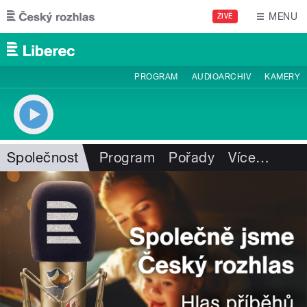
Přejít k hlavnímu obsahu
MENU
ŽIVĚ
PROGRAM
AUDIOARCHIV
KAMERY
Společnost
Program
Pořady
Více
…