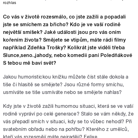
rozhlas
Co vás v životě rozesmálo, co jste zažili a popadali
jste se smíchem za břicho? Kdo je ve vaší rodině
největší smíšek? Jaké události jsou pro vás oním
kořením života? Smějete se vtipům, máte rádi filmy
například Zdeňka Trošky? Kolikrát jste viděli třeba
Slunce,seno.,jahody, nebo komedii paní Poledňákové
S tebou mě baví svět?
Jakou humoristickou knížku můžete číst stále dokola a
tiše či hlasitě se smějete? Jsou různé formy smíchu,
usmíváte se tiše usmíváte nebo se smějete nahlas?
Kdy jste v životě zažili humornou situaci, která se ve vaší
rodině vypráví po celé generace? Stalo se vám někdy, že
vás přepadl smích v situaci, kdy se to vůbec nehodí? Při
svatebním obřadu nebo na pohřbu? Kterého z umělců,
kteří vás rozesmějí máte nejraději? Felixe