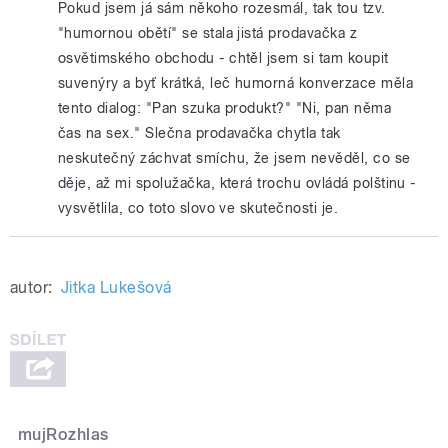
Pokud jsem já sám někoho rozesmál, tak tou tzv.
"humornou obětí" se stala jistá prodavačka z
osvětimského obchodu - chtěl jsem si tam koupit
suvenýry a byť krátká, leč humorná konverzace měla
tento dialog: "Pan szuka produkt?" "Ni, pan něma
čas na sex." Slečna prodavačka chytla tak
neskutečný záchvat smíchu, že jsem nevěděl, co se
děje, až mi spolužačka, která trochu ovládá polštinu -
vysvětlila, co toto slovo ve skutečnosti je.
autor:
Jitka Lukešová
mujRozhlas