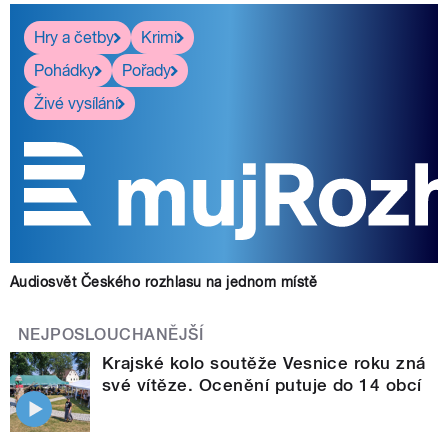
Hry a četby
Krimi
Pohádky
Pořady
Živé vysílání
Audiosvět Českého rozhlasu na jednom místě
NEJPOSLOUCHANĚJŠÍ
Krajské kolo soutěže Vesnice roku zná
své vítěze. Ocenění putuje do 14 obcí