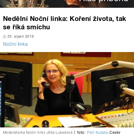
Nedělní Noční linka: Koření života, tak
se říká smíchu
25. srpen 2019
Noční linka
Moderátorka Noční linky Jitka Lukešová
|
foto:
Petr Kubala
,
Český