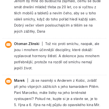
Jenom by mne do budoucna zajímalo, čemu se bude
smát dnešní mládež třeba za 20 let, co si vyčtou z
těch mobilů a tabletů a nevím čeho, aby se u toho
váleli smíchy, když do toho pořád hledí každý sám.
Dobrý večer všem poslouchajícím a těším se na
jejich zážitky, Dana
|
Otoman Zlinski
Tož nic proti smíchu, naopak, ale
jsou i mnohem účinnější disciplíny, které dokáží
vyplavovat hormony štěstí. A dokonce jsou mnohem
potřebnější, protože na rozdíl od smíchu nemají
jepičí život.
|
Marek
Já se nasměji s Anderem z Košic, zvlášť
při jeho vtipných zážitcích s jeho kamarádem Pitěm.
Paní Marcelko, máte lístky na jeho brněnské
vystoupení? Pokud ne, kupte si je a stavte se, je to
5. října a 6. října na něj půjdu do opavského kina Mír.