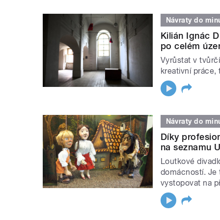
Návraty do minu
Kilián Ignác 
po celém úze
Vyrůstat v tvůr
kreativní práce, 
Návraty do minu
Díky profesion
na seznamu
Loutkové divadl
domácností. Je 
vystopovat na př