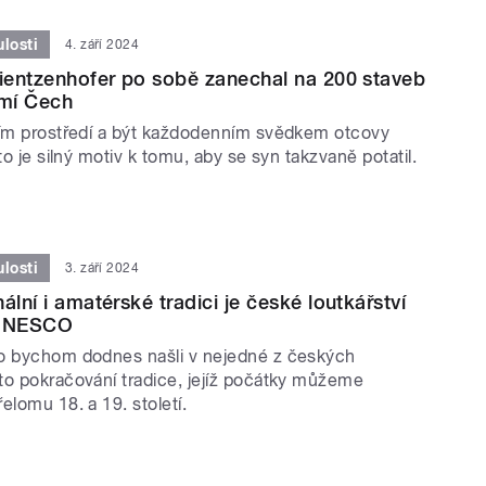
losti
4. září 2024
Dientzenhofer po sobě zanechal na 200 staveb
mí Čech
čím prostředí a být každodenním svědkem otcovy
to je silný motiv k tomu, aby se syn takzvaně potatil.
losti
3. září 2024
ální i amatérské tradici je české loutkářství
 UNESCO
o bychom dodnes našli v nejedné z českých
to pokračování tradice, jejíž počátky můžeme
elomu 18. a 19. století.