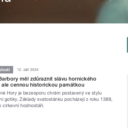
losti
12. září 2024
arbory měl zdůraznit slávu hornického
e ale cennou historickou památkou
né Hory je bezesporu chrám postavený ve stylu
ní gotiky. Základy svatostánku pocházejí z roku 1388,
k církevní hodnostáři.