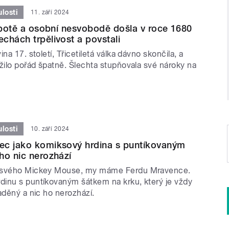
losti
11. září 2024
robotě a osobní nesvobodě došla v roce 1680
chách trpělivost a povstali
na 17. století, Třicetiletá válka dávno skončila, a
žilo pořád špatně. Šlechta stupňovala své nároky na
losti
10. září 2024
ec jako komiksový hrdina s puntíkovaným
ho nic nerozhází
 svého Mickey Mouse, my máme Ferdu Mravence.
inu s puntíkovaným šátkem na krku, který je vždy
aděný a nic ho nerozhází.