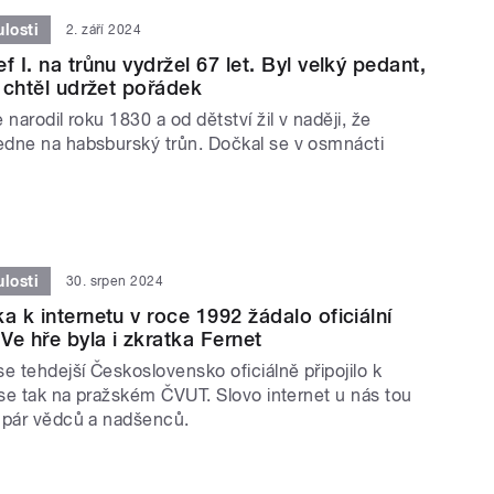
losti
2. září 2024
f I. na trůnu vydržel 67 let. Byl velký pedant,
i chtěl udržet pořádek
 narodil roku 1830 a od dětství žil v naději, že
dne na habsburský trůn. Dočkal se v osmnácti
losti
30. srpen 2024
a k internetu v roce 1992 žádalo oficiální
 Ve hře byla i zkratka Fernet
e tehdejší Československo oficiálně připojilo k
 se tak na pražském ČVUT. Slovo internet u nás tou
 pár vědců a nadšenců.