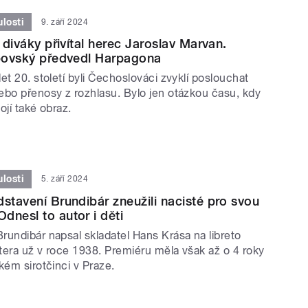
losti
9. září 2024
í diváky přivítal herec Jaroslav Marvan.
ipovský předvedl Harpagona
et 20. století byli Čechoslováci zvyklí poslouchat
ebo přenosy z rozhlasu. Bylo jen otázkou času, kdy
ojí také obraz.
losti
5. září 2024
dstavení Brundibár zneužili nacisté pro svou
dnesl to autor i děti
rundibár napsal skladatel Hans Krása na libreto
tera už v roce 1938. Premiéru měla však až o 4 roky
kém sirotčinci v Praze.