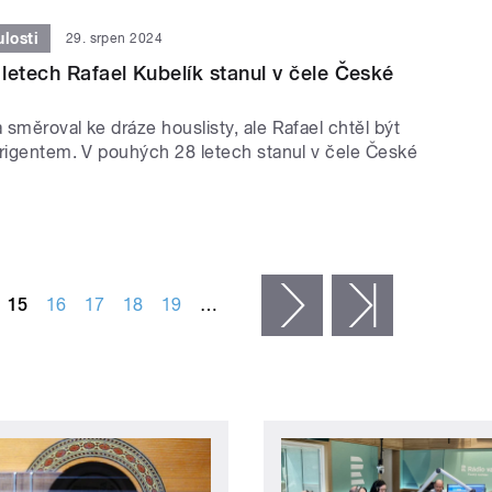
losti
29. srpen 2024
letech Rafael Kubelík stanul v čele České
směroval ke dráze houslisty, ale Rafael chtěl být
irigentem. V pouhých 28 letech stanul v čele České
15
16
17
18
19
…
následující ›
poslední »