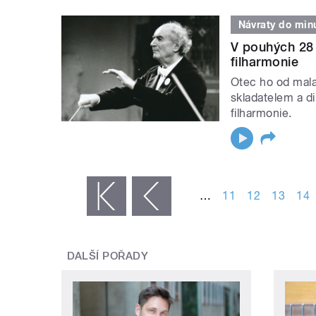
Návraty do minu
V pouhých 28 
filharmonie
Otec ho od mala 
skladatelem a d
filharmonie.
STRÁNKY
…
11
12
13
14
« první
‹ předchozí
DALŠÍ POŘADY