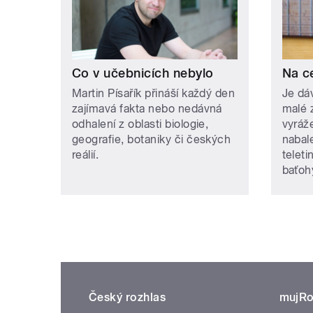
Co v učebnicích nebylo
Na c
Martin Písařík přináší každý den
Je dá
zajímavá fakta nebo nedávná
malé 
odhalení z oblasti biologie,
vyráž
geografie, botaniky či českých
nabal
reálií.
teleti
baťohy
Český rozhlas
mujRo