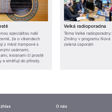
estě
Velká radioporadna
vnou specialitou naší
Téma Velké radioporadny:
země, že o víkendech
Změny v programu Nová
ejí z měst trampové s
zelená úsporám
enými usárnami,
nami, krosnami či prostě
 a směřují do přírody.
zhlas
O nás