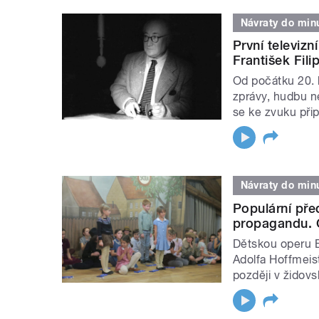
Návraty do minu
První televizn
František Fil
Od počátku 20. l
zprávy, hudbu n
se ke zvuku přip
Návraty do minu
Populární pře
propagandu. O
Dětskou operu B
Adolfa Hoffmeis
později v židovs