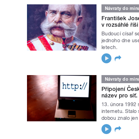
Návraty do minu
František Jose
v rozsáhlé říš
Budoucí císař se
jednoho dne use
letech.
Návraty do minu
Připojení Česk
název pro síť.
13. února 1992 s
internetu. Stalo
dobou znalo jen