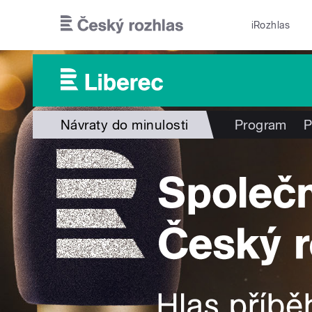
Přejít k hlavnímu obsahu
iRozhlas
Návraty do minulosti
Program
P