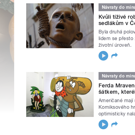
Návraty do minu
Kvůli tíživé 
sedlákům v Če
Byla druhá polovi
lidem se přesto 
životní úroveň.
Návraty do minu
Ferda Mraven
šátkem, které
Američané mají
Komiksového hrd
optimisticky nal