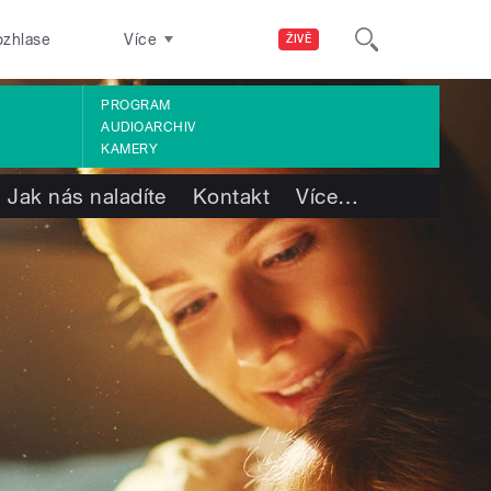
ozhlase
Více
ŽIVĚ
PROGRAM
AUDIOARCHIV
KAMERY
Jak nás naladíte
Kontakt
Více
…