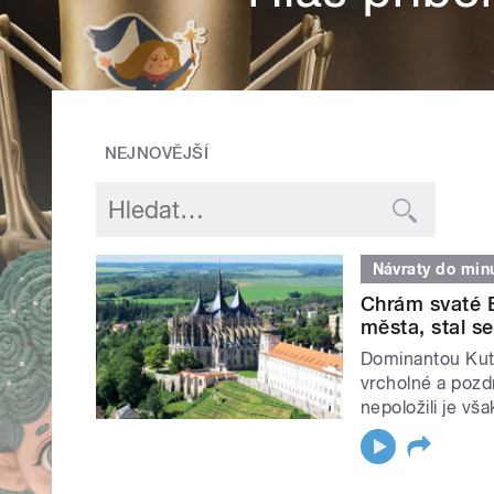
NEJNOVĚJŠÍ
Návraty do minu
Chrám svaté B
města, stal s
Dominantou Kut
vrcholné a pozd
nepoložili je vša