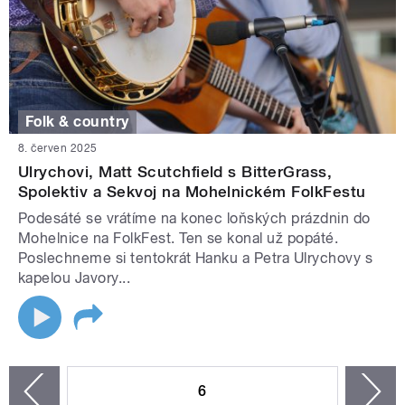
Folk & country
8. červen 2025
Ulrychovi, Matt Scutchfield s BitterGrass,
Spolektiv a Sekvoj na Mohelnickém FolkFestu
Podesáté se vrátíme na konec loňských prázdnin do
Mohelnice na FolkFest. Ten se konal už popáté.
Poslechneme si tentokrát Hanku a Petra Ulrychovy s
kapelou Javory...
STRÁNKY
6
n
zí