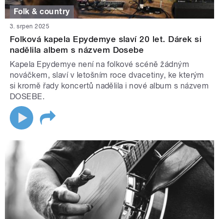
Folk & country
3. srpen 2025
Folková kapela Epydemye slaví 20 let. Dárek si
nadělila albem s názvem Dosebe
Kapela Epydemye není na folkové scéně žádným
nováčkem, slaví v letošním roce dvacetiny, ke kterým
si kromě řady koncertů nadělila i nové album s názvem
DOSEBE.