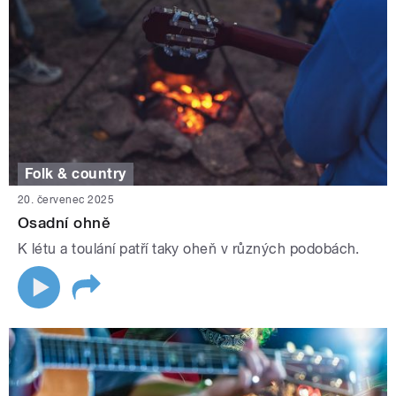
Folk & country
20. červenec 2025
Osadní ohně
K létu a toulání patří taky oheň v různých podobách.