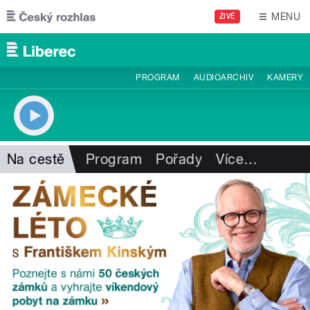
Přejít k hlavnímu obsahu
MENU
ŽIVĚ
PROGRAM
AUDIOARCHIV
KAMERY
Na cestě
Program
Pořady
Více
…