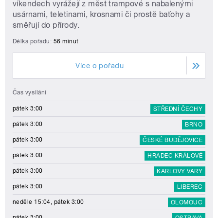
víkendech vyrážejí z měst trampové s nabalenými
usárnami, teletinami, krosnami či prostě baťohy a
směřují do přírody.
Délka pořadu:
56 minut
Více o pořadu
Čas vysílání
pátek 3:00
STŘEDNÍ ČECHY
pátek 3:00
BRNO
pátek 3:00
ČESKÉ BUDĚJOVICE
pátek 3:00
HRADEC KRÁLOVÉ
pátek 3:00
KARLOVY VARY
pátek 3:00
LIBEREC
neděle 15:04, pátek 3:00
OLOMOUC
pátek 3:00
OSTRAVA