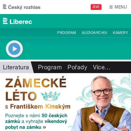
Přejít k hlavnímu obsahu
MENU
ŽIVĚ
PROGRAM
AUDIOARCHIV
KAMERY
Literatura
Program
Pořady
Více
…