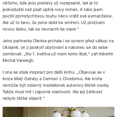
něčeho, kde jsou postavy už rozepsané, tak je to
jednodušší než psát úplně nový román. A také jsem
pocítil pomstychtivou touhu něco vrátit své exmanželce.
Ale už to beru, že jsme došli ke smíření. Už prožívám
novou lásku, tak se nevracím ke staré.“
Jeho partnerka Olenka prchala i se synem před válkou na
Ukrajině, on jí poskytl ubytování a nakonec se do sebe
zamilovali. „Na 1. května už mám koho líbat,“ září štěstím
Michal Viewegh.
I ona se stala inspirací pro další knihu. „Objevuje se v
knize Malý Gatsby a Carmen z Chodoriva. Ale kniha
nemůže být oslavný medailonek autorovy blízké osoby.
Takže musí mít i záporné vlastnosti. Ale její žárlivost
nebylo těžké objevit.“