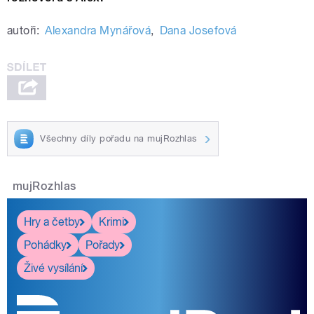
autoři:
Alexandra Mynářová
,
Dana Josefová
Všechny díly pořadu na mujRozhlas
mujRozhlas
Hry a četby
Krimi
Pohádky
Pořady
Živé vysílání