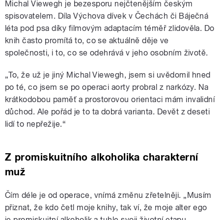
Michal Viewegh je bezesporu nejčtenějším českým
spisovatelem. Díla Výchova dívek v Čechách či Báječná
léta pod psa díky filmovým adaptacím téměř zlidověla. Do
knih často promítá to, co se aktuálně děje ve
společnosti, i to, co se odehrává v jeho osobním životě.
„To, že už je jiný Michal Viewegh, jsem si uvědomil hned
po té, co jsem se po operaci aorty probral z narkózy. Na
krátkodobou paměť a prostorovou orientaci mám invalidní
důchod. Ale pořád je to ta dobrá varianta. Devět z deseti
lidí to nepřežije.“
Z promiskuitního alkoholika charakterní
muž
Čím déle je od operace, vnímá změnu zřetelněji. „Musím
přiznat, že kdo četl moje knihy, tak ví, že moje alter ego
je promiskuitní alkoholik a tuhle svoji životní etapu