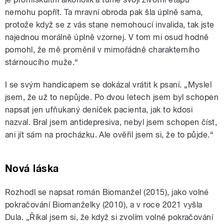
nemohu popřít. Ta mravní obroda pak šla úplně sama,
protože když se z vás stane nemohoucí invalida, tak jste
najednou morálně úplně vzornej. V tom mi osud hodně
pomohl, že mě proměnil v mimořádně charakterního
stárnoucího muže.“
I se svým handicapem se dokázal vrátit k psaní. „Myslel
jsem, že už to nepůjde. Po dvou letech jsem byl schopen
napsat jen ufňukaný deníček pacienta, jak to kdosi
nazval. Bral jsem antidepresiva, nebyl jsem schopen číst,
ani jít sám na procházku. Ale ověřil jsem si, že to půjde.“
Nová láska
Rozhodl se napsat román Biomanžel (2015), jako volné
pokračování Biomanželky (2010), a v roce 2021 vyšla
Dula. „Říkal jsem si, že když si zvolím volné pokračování