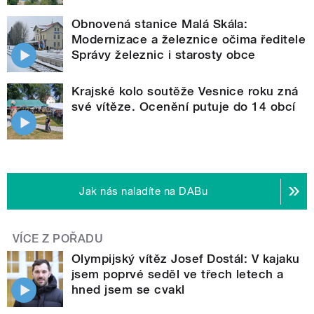
Obnovená stanice Malá Skála:
Modernizace a železnice očima ředitele
Správy železnic i starosty obce
Krajské kolo soutěže Vesnice roku zná
své vítěze. Ocenění putuje do 14 obcí
Jak nás naladíte na DABu
VÍCE Z POŘADU
Olympijský vítěz Josef Dostál: V kajaku
jsem poprvé seděl ve třech letech a
hned jsem se cvakl