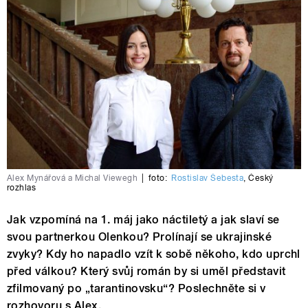
Alex Mynářová a Michal Viewegh
|
foto:
Rostislav Šebesta
,
Český
rozhlas
Jak vzpomíná na 1. máj jako náctiletý a jak slaví se
svou partnerkou Olenkou? Prolínají se ukrajinské
zvyky? Kdy ho napadlo vzít k sobě někoho, kdo uprchl
před válkou? Který svůj román by si uměl představit
zfilmovaný po „tarantinovsku“? Poslechněte si v
rozhovoru s Alex.