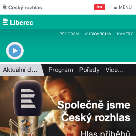
Přejít k hlavnímu obsahu
MENU
ŽIVĚ
PROGRAM
AUDIOARCHIV
KAMERY
Aktuální dění
Program
Pořady
Více
…