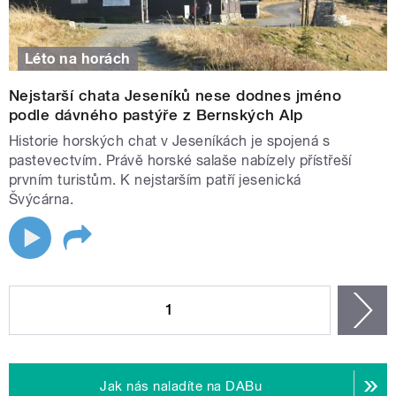
Léto na horách
Nejstarší chata Jeseníků nese dodnes jméno
podle dávného pastýře z Bernských Alp
Historie horských chat v Jeseníkách je spojená s
pastevectvím. Právě horské salaše nabízely přístřeší
prvním turistům. K nejstarším patří jesenická
Švýcárna.
STRÁNKY
1
n
Jak nás naladíte na DABu