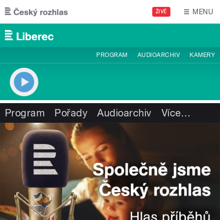
Přejít k hlavnímu obsahu
MENU
ŽIVĚ
PROGRAM
AUDIOARCHIV
KAMERY
Program
Pořady
Audioarchiv
Více
…