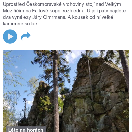
Uprostřed Českomoravské vrchoviny stojí nad Velkým
Meziříčím na Fajtově kopci rozhledna. U její paty najdete
dva vynálezy Járy Cimrmana. A kousek od ní velké
kamenné srdce.
Léto na horách