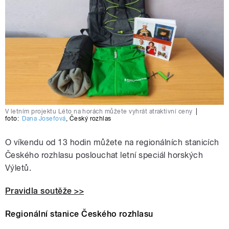
V letním projektu Léto na horách můžete vyhrát atraktivní ceny
|
foto:
Dana Josefová
,
Český rozhlas
O víkendu od 13 hodin můžete na regionálních stanicích
Českého rozhlasu poslouchat letní speciál horských
Výletů.
Pravidla soutěže >>
Regionální stanice Českého rozhlasu