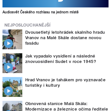
Audiosvět Českého rozhlasu na jednom místě
NEJPOSLOUCHANĚJŠÍ
Dvousetletý letohrádek skalního hradu
Vranov na Malé Skále dostane novou
fasádu
Jak vypadalo vysídlení a následné
znovuosídlení Sudet v roce 1945?
Hrad Vranov je tahákem pro vyznavače
turistiky i kultury
Obnovená stanice Malá Skála:
Modernizace a železnice očima ředitele