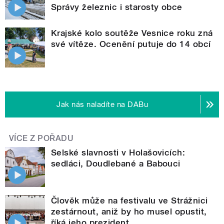
Správy železnic i starosty obce
Krajské kolo soutěže Vesnice roku zná
své vítěze. Ocenění putuje do 14 obcí
Jak nás naladíte na DABu
VÍCE Z POŘADU
Selské slavnosti v Holašovicích:
sedláci, Doudlebané a Babouci
Člověk může na festivalu ve Strážnici
zestárnout, aniž by ho musel opustit,
říká jeho prezident