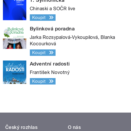
Chinaski a SOČR live
Koupit
Bylinková poradna
Jarka Rozsypalová-Vykoupilová, Blanka
Kocourková
Koupit
Adventní radosti
František Novotný
Koupit
Český rozhlas
O nás