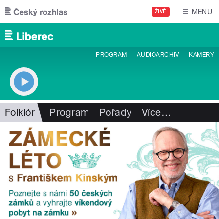
Přejít k hlavnímu obsahu
MENU
ŽIVĚ
PROGRAM
AUDIOARCHIV
KAMERY
Folklór
Program
Pořady
Více
…