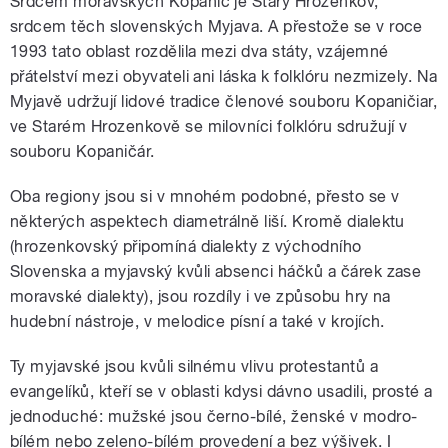
Srdcem moravských Kopanic je Starý Hrozenkov,
srdcem těch slovenských Myjava. A přestože se v roce
1993 tato oblast rozdělila mezi dva státy, vzájemné
přátelství mezi obyvateli ani láska k folklóru nezmizely. Na
Myjavě udržují lidové tradice členové souboru Kopaničiar,
ve Starém Hrozenkově se milovníci folklóru sdružují v
souboru Kopaničár.
Oba regiony jsou si v mnohém podobné, přesto se v
některých aspektech diametrálně liší. Kromě dialektu
(hrozenkovský připomíná dialekty z východního
Slovenska a myjavský kvůli absenci háčků a čárek zase
moravské dialekty), jsou rozdíly i ve způsobu hry na
hudební nástroje, v melodice písní a také v krojích.
Ty myjavské jsou kvůli silnému vlivu protestantů a
evangelíků, kteří se v oblasti kdysi dávno usadili, prosté a
jednoduché: mužské jsou černo-bílé, ženské v modro-
bílém nebo zeleno-bílém provedení a bez výšivek. I