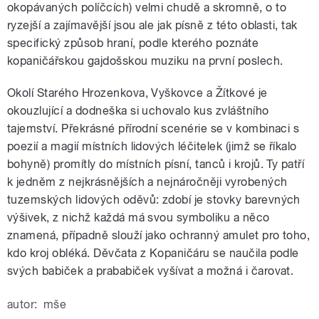
okopávaných políčcích) velmi chudě a skromně, o to
ryzejší a zajímavější jsou ale jak písně z této oblasti, tak
specifický způsob hraní, podle kterého poznáte
kopaničářskou gajdošskou muziku na první poslech.
Okolí Starého Hrozenkova, Vyškovce a Žítkové je
okouzlující a dodneška si uchovalo kus zvláštního
tajemství. Překrásné přírodní scenérie se v kombinaci s
poezií a magií místních lidových léčitelek (jimž se říkalo
bohyně) promítly do místních písní, tanců i krojů. Ty patří
k jedněm z nejkrásnějších a nejnáročněji vyrobených
tuzemských lidových oděvů: zdobí je stovky barevných
výšivek, z nichž každá má svou symboliku a něco
znamená, případně slouží jako ochranný amulet pro toho,
kdo kroj obléká. Děvčata z Kopaničáru se naučila podle
svých babiček a prababiček vyšívat a možná i čarovat.
autor:
mše