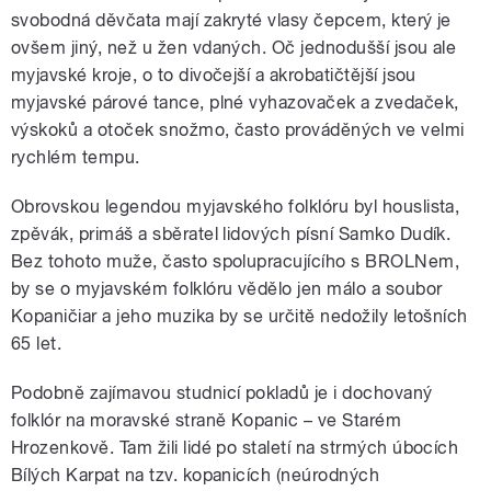
svobodná děvčata mají zakryté vlasy čepcem, který je
ovšem jiný, než u žen vdaných. Oč jednodušší jsou ale
myjavské kroje, o to divočejší a akrobatičtější jsou
myjavské párové tance, plné vyhazovaček a zvedaček,
výskoků a otoček snožmo, často prováděných ve velmi
rychlém tempu.
Obrovskou legendou myjavského folklóru byl houslista,
zpěvák, primáš a sběratel lidových písní Samko Dudík.
Bez tohoto muže, často spolupracujícího s BROLNem,
by se o myjavském folklóru vědělo jen málo a soubor
Kopaničiar a jeho muzika by se určitě nedožily letošních
65 let.
Podobně zajímavou studnicí pokladů je i dochovaný
folklór na moravské straně Kopanic – ve Starém
Hrozenkově. Tam žili lidé po staletí na strmých úbocích
Bílých Karpat na tzv. kopanicích (neúrodných