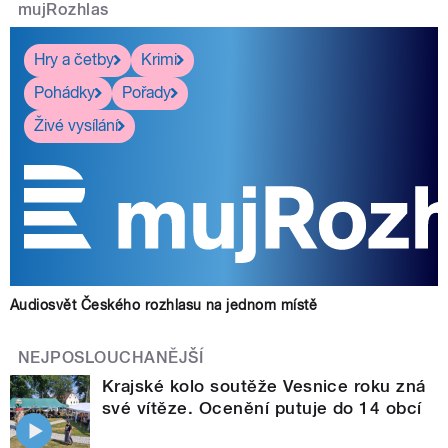
mujRozhlas
Hry a četby
Krimi
Pohádky
Pořady
Živé vysílání
Audiosvět Českého rozhlasu na jednom místě
NEJPOSLOUCHANĚJŠÍ
Krajské kolo soutěže Vesnice roku zná
své vítěze. Ocenění putuje do 14 obcí