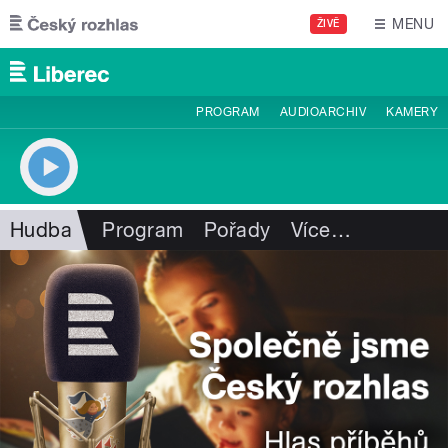
Přejít k hlavnímu obsahu
MENU
ŽIVĚ
PROGRAM
AUDIOARCHIV
KAMERY
Hudba
Program
Pořady
Více
…