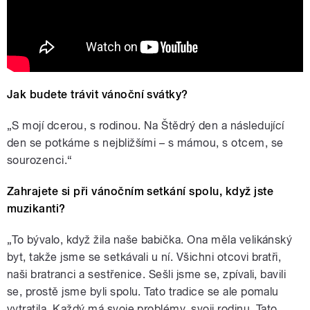
Jak budete trávit vánoční svátky?
„S mojí dcerou, s rodinou. Na Štědrý den a následující
den se potkáme s nejbližšími – s mámou, s otcem, se
sourozenci.“
Zahrajete si při vánočním setkání spolu, když jste
muzikanti?
„To bývalo, když žila naše babička. Ona měla velikánský
byt, takže jsme se setkávali u ní. Všichni otcovi bratři,
naši bratranci a sestřenice. Sešli jsme se, zpívali, bavili
se, prostě jsme byli spolu. Tato tradice se ale pomalu
vytratila. Každý má svoje problémy, svoji rodinu. Tato