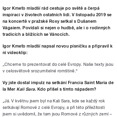
Igor Kmeťo mladší rád cestuje po světě a čerpá
inspiraci v životech ostatních lidí. V listopadu 2019 se
na koncertě v pražské Roxy setkal s Dušanem
Vágaiem. Povídali si nejen o hudbě, ale i o rodinných
tradicích a blížících se Vánocích.
Igor Kmeťo mladší napsal novou písničku a připravil k
ní videoklip:
„Chceme to prezentovat do celé Evropy. Naše texty jsou
v celosvětově srozumitelné romštině.“
Vy jste dostal impulz na setkání Francia Saint Maria de
la Mer
Kali Sara
. Kdo přišel s tímto nápadem?
„Já. V květnu jsem byl na Kali Sara, kde se každý rok
setkávají Romové z celé Evropy, a při této příležitosti
jsem si uvědomil, že tam jsou Romové z různých zemí –