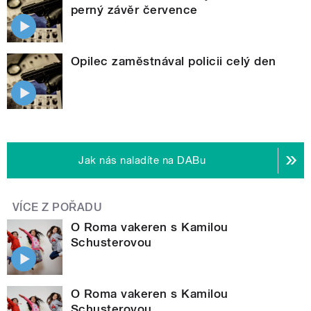
perný závěr července
Opilec zaměstnával policii celý den
Jak nás naladíte na DABu
VÍCE Z POŘADU
O Roma vakeren s Kamilou
Schusterovou
O Roma vakeren s Kamilou
Schusterovou