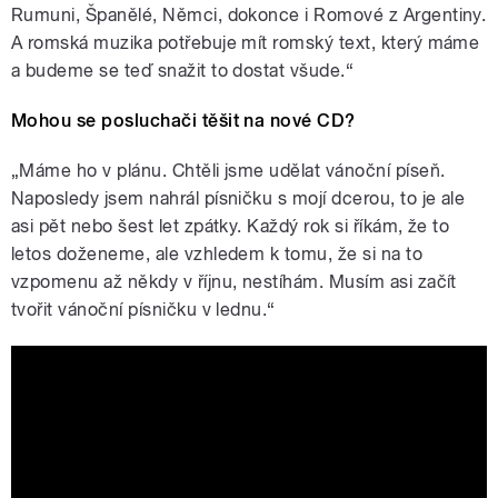
Rumuni, Španělé, Němci, dokonce i Romové z Argentiny.
A romská muzika potřebuje mít romský text, který máme
a budeme se teď snažit to dostat všude.“
Mohou se posluchači těšit na nové CD?
„Máme ho v plánu. Chtěli jsme udělat vánoční píseň.
Naposledy jsem nahrál písničku s mojí dcerou, to je ale
asi pět nebo šest let zpátky. Každý rok si říkám, že to
letos doženeme, ale vzhledem k tomu, že si na to
vzpomenu až někdy v říjnu, nestíhám. Musím asi začít
tvořit vánoční písničku v lednu.“
Igor Kmeťo ft. Rebecca Kmeťová -
Vianočny Song |OFFICIAL VIDEO|