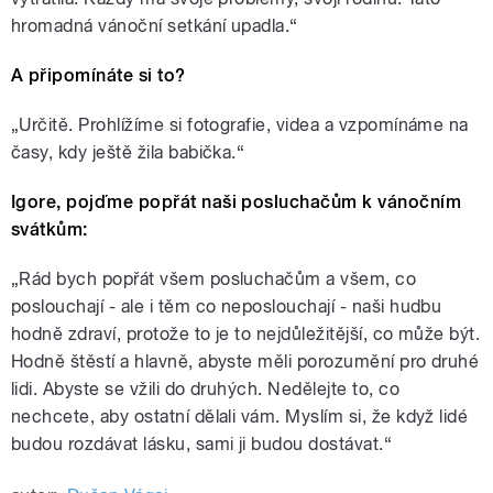
hromadná vánoční setkání upadla.“
A připomínáte si to?
„Určitě. Prohlížíme si fotografie, videa a vzpomínáme na
časy, kdy ještě žila babička.“
Igore, pojďme popřát naši posluchačům k vánočním
svátkům:
„Rád bych popřát všem posluchačům a všem, co
poslouchají - ale i těm co neposlouchají - naši hudbu
hodně zdraví, protože to je to nejdůležitější, co může být.
Hodně štěstí a hlavně, abyste měli porozumění pro druhé
lidi. Abyste se vžili do druhých. Nedělejte to, co
nechcete, aby ostatní dělali vám. Myslím si, že když lidé
budou rozdávat lásku, sami ji budou dostávat.“