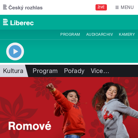
Přejít k hlavnímu obsahu
MENU
ŽIVĚ
PROGRAM
AUDIOARCHIV
KAMERY
Kultura
Program
Pořady
Více
…