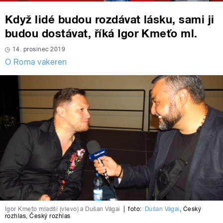
Když lidé budou rozdávat lásku, sami ji
budou dostávat, říká Igor Kmeťo ml.
14. prosinec 2019
O Roma vakeren
Igor Kmeťo mladší (vlevo) a Dušan Vágai
|
foto:
Dušan Vágai
,
Český
rozhlas
,
Český rozhlas