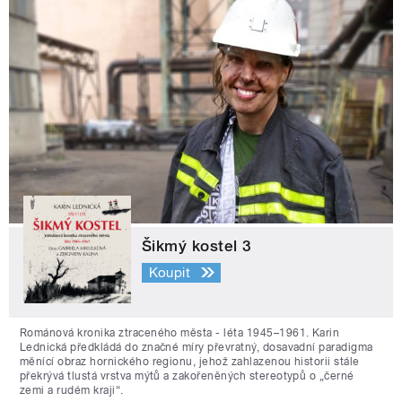
Šikmý kostel 3
Koupit
Románová kronika ztraceného města - léta 1945–1961. Karin
Lednická předkládá do značné míry převratný, dosavadní paradigma
měnící obraz hornického regionu, jehož zahlazenou historii stále
překrývá tlustá vrstva mýtů a zakořeněných stereotypů o „černé
zemi a rudém kraji“.