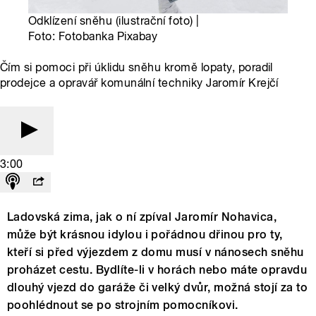
Odklízení sněhu (ilustrační foto) |
Foto: Fotobanka Pixabay
Čím si pomoci při úklidu sněhu kromě lopaty, poradil
prodejce a opravář komunální techniky Jaromír Krejčí
3:00
Ladovská zima, jak o ní zpíval Jaromír Nohavica,
může být krásnou idylou i pořádnou dřinou pro ty,
kteří si před výjezdem z domu musí v nánosech sněhu
proházet cestu. Bydlíte-li v horách nebo máte opravdu
dlouhý vjezd do garáže či velký dvůr, možná stojí za to
poohlédnout se po strojním pomocníkovi.