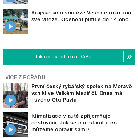
Krajské kolo soutěže Vesnice roku zná
své vítěze. Ocenění putuje do 14 obcí
Jak nás naladíte na DABu
VÍCE Z POŘADU
První český rybářský spolek na Moravě
vznikl ve Velkém Meziříčí. Dnes má
i svého Otu Pavla
Klimatizace v autě zpříjemňuje
cestování. Jak se o ni starat a co
můžeme opravit sami?