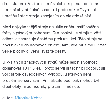
druh startéru. V zimních měsících stroje na ruční start
nemusí chytat úplně snadno. I proto někteří výrobci
umožňují start stroje zapojením do elektrické sítě.
Mezi nejvýkonnější stroje na úklid sněhu patří sněžné
frézy s pásovým pohonem. Ten poskytuje strojům větší
adhezi a zabraňuje častému prokluzu kol. Tyto stroje se
hodí hlavně do horských oblastí, tam, kde musíme uklízet
velké plochy či velmi svažité cesty.
U kvalitních značkových strojů může jejich životnost
dosahovat 10 i 15 let. I proto servisní technici doporučují
volit stroje osvědčených výrobců, u kterých není
problém se servisem. Při náležité péči pak mohou být
dlouholetými pomocníky pro zimní měsíce.
autor:
Miroslav Kobza