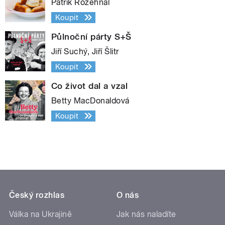
Patrik Rozehnal
Koupit
Půlnoční párty S+Š
Jiří Suchý, Jiří Šlitr
Koupit
Co život dal a vzal
Betty MacDonaldová
Koupit
Český rozhlas
O nás
Válka na Ukrajině
Jak nás naladíte