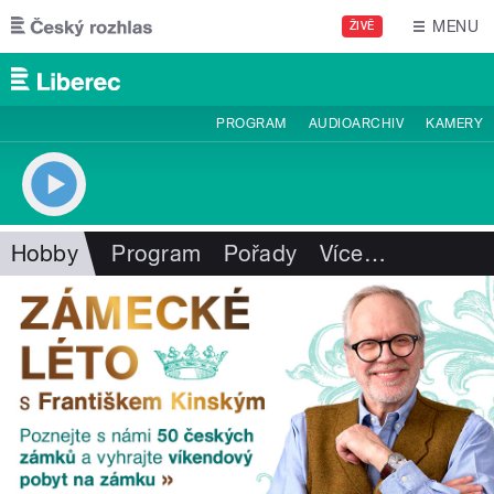
Přejít k hlavnímu obsahu
MENU
ŽIVĚ
PROGRAM
AUDIOARCHIV
KAMERY
Hobby
Program
Pořady
Více
…