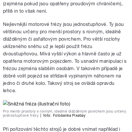
(zejména pokud jsou opatřeny proudovým chráničem),
příliš in to však není.
Nejlevnější motorové frézy jsou jednostupňové. Ty jsou
většinou určeny pro menší prostory s rovným, ideálně
dlážděným či asfaltovým povrchem. Pro větší rozlohy
uklízeného sněhu už je lepší použít frézu
dvoustupňovou. Mívá vyšší výkon a hlavně často je už
opatřena motorovým pojezdem. To usnadní manipulaci s
frézou zejména slabším osobám. V takovém případě je
dobré volit pojezd se střídavě vypínaným náhonem na
jedno či druhé kolo. Takový stroj se ovládá opravdu
lehce.
Pro menší prostory s rovným, ideálně dlážděným povrchem jsou určeny
jednostupňové frézy
|
foto:
Fotobanka Pixabay
Při pořizování těchto strojů je dobré vnímat například i