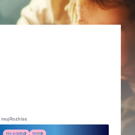
mujRozhlas
Hry a četby
Krimi