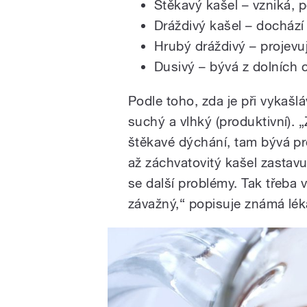
Štěkavý kašel – vzniká, 
Dráždivý kašel – dochází
Hrubý dráždivý – projevu
Dusivý – bývá z dolních 
Podle toho, zda je při vykašl
suchý a vlhký (produktivní). „
štěkavé dýchání, tam bývá pro
až záchvatovitý kašel zastavu
se další problémy. Tak třeba 
závažný,“ popisuje známá lék