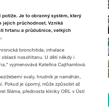
 potíže. Je to obranný systém, který
e jejich průchodnost. Vzniká
tí hrtanu a průdušnice, velkých
.
hronická bronchitida, inhalace
 oblasti nosohltanu. U dětí někdy i
ha,“ vyjmenovává Kateřina Cajthamlová.
mezižeberní svaly, hrudník je namáhán,
ní. Pokud je úporný, může způsobit až
rel Sláma, přednosta kliniky ORL v Ústí