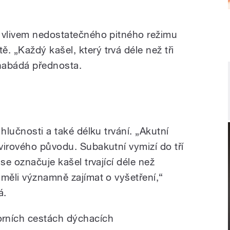
é vlivem nedostatečného pitného režimu
 „Každý kašel, který trvá déle než tři
 nabádá přednosta.
hlučnosti a také délku trvání. „Akutní
virového původu. Subakutní vymizí do tří
se označuje kašel trvající déle než
 měli významně zajímat o vyšetření,“
á.
orních cestách dýchacích