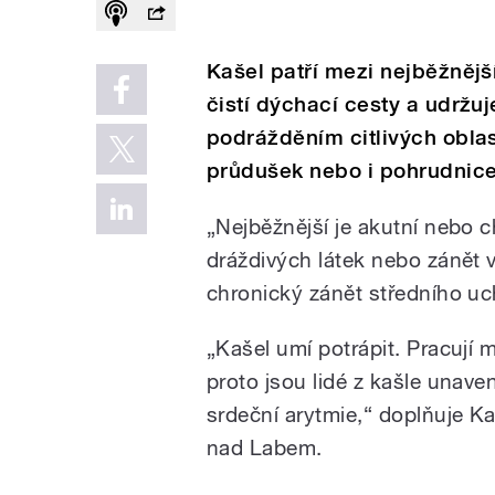
Kašel patří mezi nejběžnější
čistí dýchací cesty a udržuj
podrážděním citlivých oblas
průdušek nebo i pohrudnice
„Nejběžnější je akutní nebo c
dráždivých látek nebo zánět v
chronický zánět středního uc
„Kašel umí potrápit. Pracují 
proto jsou lidé z kašle unave
srdeční arytmie,“ doplňuje Ka
nad Labem.