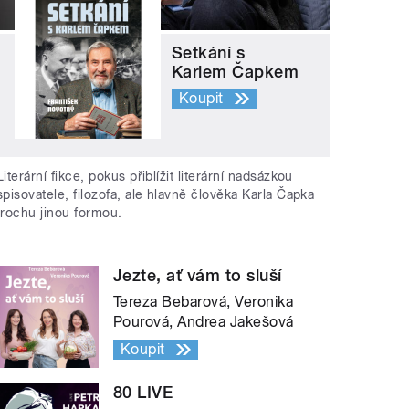
Setkání s
Karlem Čapkem
Koupit
Literární fikce, pokus přiblížit literární nadsázkou
spisovatele, filozofa, ale hlavně člověka Karla Čapka
trochu jinou formou.
Jezte, ať vám to sluší
Tereza Bebarová, Veronika
Pourová, Andrea Jakešová
Koupit
80 LIVE