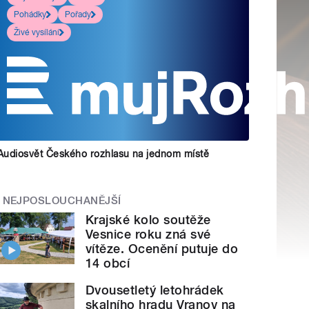
Pohádky
Pořady
Živé vysílání
Audiosvět Českého rozhlasu na jednom místě
NEJPOSLOUCHANĚJŠÍ
Krajské kolo soutěže
Vesnice roku zná své
vítěze. Ocenění putuje do
14 obcí
Dvousetletý letohrádek
skalního hradu Vranov na