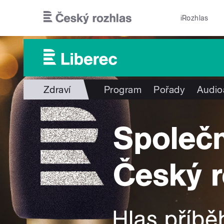
Přejít k hlavnímu obsahu
iRozhlas
Zdraví
Program
Pořady
Audio