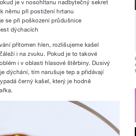
pokud je v nosohltanu nadbytečný sekret
 k němu při postižení hrtanu
je se při poškození průdušnice
cest dýchacích
ávání přítomen hlen, rozlišujeme kašel
Záleží i na zvuku. Pokud je to takové
blém i v oblasti hlasové štěrbiny. Dusivý
je dýchání, tím narušuje tep a přidávají
vypadá černý kašel, který je hodně
ařka.