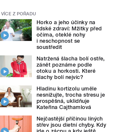
VÍCE Z POŘADU
Horko a jeho účinky na
lidské zdraví: Mžitky před
očima, oteklé nohy
i neschopnost se
soustředit
Natržená šlacha bolí ostře,
zánět poznáme podle
otoku a horkosti. Které
šlachy bolí nejvíc?
Hladinu kortizolu uměle
nesnižujte, trocha stresu je
prospěšná, uklidňuje
Kateřina Cajthamlová
Nejčastější příčinou líných
střev jsou dietní chyby. Kdy
jde o zácpu a kdy ještě