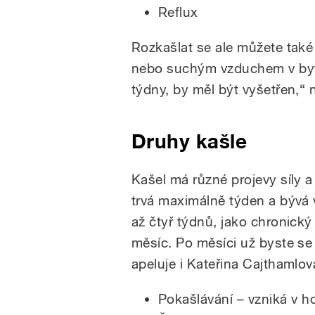
Reflux
Rozkašlat se ale můžete tak
nebo suchým vzduchem v bytě.
týdny, by měl být vyšetřen,“
Druhy kašle
Kašel má různé projevy síly a 
trvá maximálně týden a bývá 
až čtyř týdnů, jako chronický 
měsíc. Po měsíci už byste se
apeluje i Kateřina Cajthamlov
Pokašlávání – vzniká v h