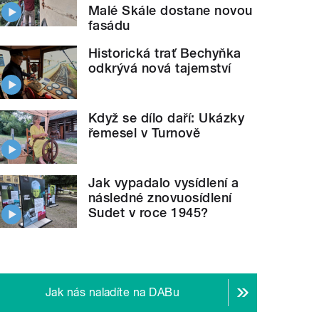
Malé Skále dostane novou
fasádu
Historická trať Bechyňka
odkrývá nová tajemství
Když se dílo daří: Ukázky
řemesel v Turnově
Jak vypadalo vysídlení a
následné znovuosídlení
Sudet v roce 1945?
Jak nás naladíte na DABu