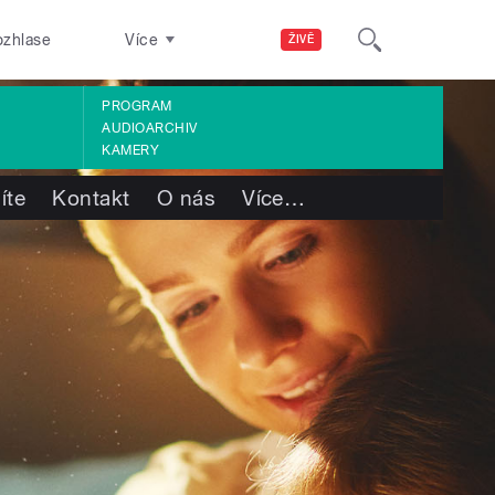
ozhlase
Více
ŽIVĚ
PROGRAM
AUDIOARCHIV
KAMERY
íte
Kontakt
O nás
Více
…