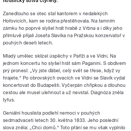
housličky sotva čtyřletý.
Zanedlouho se otec stal kantorem v nedalekých
Hořovicích, kam se rodina přestěhovala. Na tamním
zámku ho poprvé slyšel hrát hrabě z Vrbna a i díky jeho
přímluvě přijali Josefa Slavíka na Pražskou konzervatoř v
pouhých deseti letech.
Mladý umělec sklízel úspěchy v Paříži a ve Vídni. Na
jednom koncertu ho slyšel hrát sám Paganini. S obdivem
prý pronesl: „Vy jste ďábel, celý svět se třese, když vy
hrajete.“ Po obrovských ovacích ve Vídni se Slavík vydal
koncertovat do Budapešti. Vyčerpán chřipkou a dlouhou
cestou ale musel ulehnout a už nevstal. Diagnóza zněla
tyfus.
Geniální houslista podlehl nemoci v pouhých
sedmadvaceti letech 30. května 1833. Jeho poslední
slova zněla: „Chci domů.“ Toto přání se mu však vyplnilo