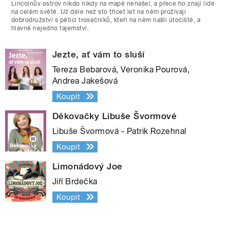
Lincolnův ostrov nikdo nikdy na mapě nenašel, a přece ho znají lidé
na celém světě. Už déle než sto třicet let na něm prožívají
dobrodružství s pěticí trosečníků, kteří na něm našli útočiště, a
hlavně nejedno tajemství.
Jezte, ať vám to sluší
Tereza Bebarová, Veronika Pourová,
Andrea Jakešová
Koupit
Děkovačky Libuše Švormové
Libuše Švormová - Patrik Rozehnal
Koupit
Limonádový Joe
Jiří Brdečka
Koupit