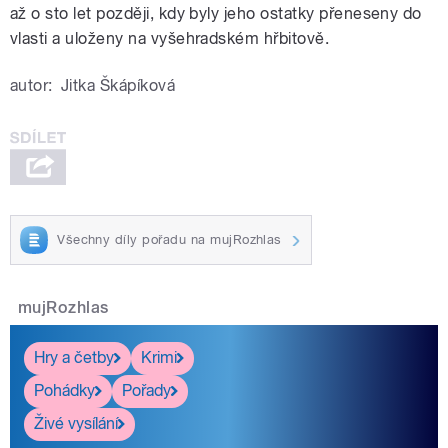
až o sto let později, kdy byly jeho ostatky přeneseny do
vlasti a uloženy na vyšehradském hřbitově.
autor:
Jitka Škápíková
Všechny díly pořadu na mujRozhlas
mujRozhlas
Hry a četby
Krimi
Pohádky
Pořady
Živé vysílání