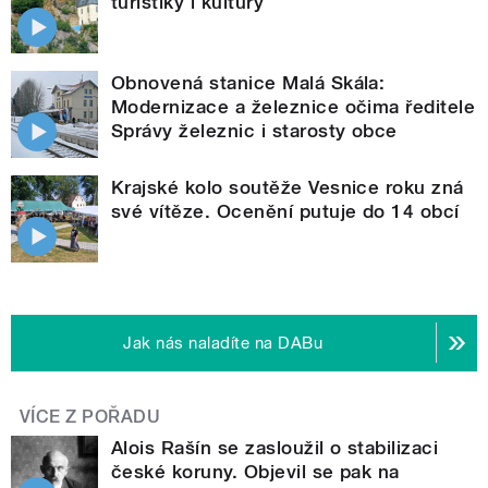
turistiky i kultury
Obnovená stanice Malá Skála:
Modernizace a železnice očima ředitele
Správy železnic i starosty obce
Krajské kolo soutěže Vesnice roku zná
své vítěze. Ocenění putuje do 14 obcí
Jak nás naladíte na DABu
VÍCE Z POŘADU
Alois Rašín se zasloužil o stabilizaci
české koruny. Objevil se pak na