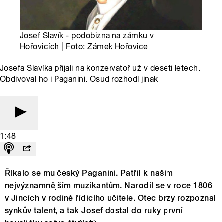
Josef Slavík - podobizna na zámku v
Hořovicích | Foto: Zámek Hořovice
Josefa Slavíka přijali na konzervatoř už v deseti letech.
Obdivoval ho i Paganini. Osud rozhodl jinak
1:48
Říkalo se mu český Paganini. Patřil k našim
nejvýznamnějším muzikantům. Narodil se v roce 1806
v Jincích v rodině řídicího učitele. Otec brzy rozpoznal
synkův talent, a tak Josef dostal do ruky první