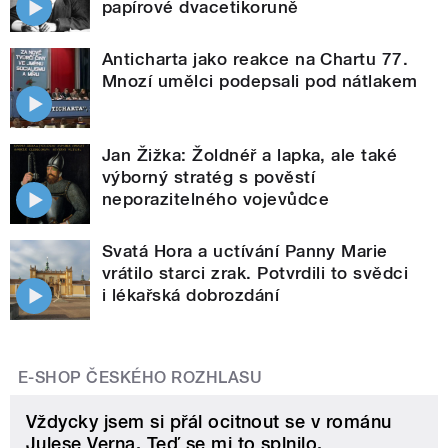
papírové dvacetikoruně
Anticharta jako reakce na Chartu 77.
Mnozí umělci podepsali pod nátlakem
Jan Žižka: Žoldnéř a lapka, ale také
výborný stratég s pověstí
neporazitelného vojevůdce
Svatá Hora a uctívání Panny Marie
vrátilo starci zrak. Potvrdili to svědci
i lékařská dobrozdání
E-SHOP ČESKÉHO ROZHLASU
Vždycky jsem si přál ocitnout se v románu
Julese Verna. Teď se mi to splnilo.