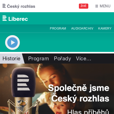
Přejít k hlavnímu obsahu
MENU
ŽIVĚ
PROGRAM
AUDIOARCHIV
KAMERY
Historie
Program
Pořady
Více
…