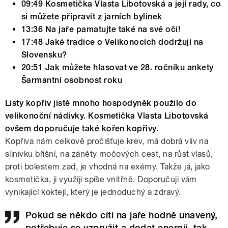
09:49 Kosmetička Vlasta Libotovská a její rady, co
si můžete připravit z jarních bylinek
13:36 Na jaře pamatujte také na své oči!
17:48 Jaké tradice o Velikonocích dodržují na
Slovensku?
20:51 Jak můžete hlasovat ve 28. ročníku ankety
Šarmantní osobnost roku
Listy kopřiv jistě mnoho hospodyněk použilo do
velikonoční nádivky. Kosmetička Vlasta Libotovská
ovšem doporučuje také kořen kopřivy.
Kopřiva nám celkově pročišťuje krev, má dobrá vliv na
slinivku břišní, na záněty močových cest, na růst vlasů,
proti bolestem zad, je vhodná na exémy. Takže já, jako
kosmetička, ji využiji spíše vnitřně. Doporučuji vám
vynikající koktejl, který je jednoduchý a zdravý.
Pokud se někdo cítí na jaře hodně unavený,
potřebuje se vzpružit a dodat energii, tak