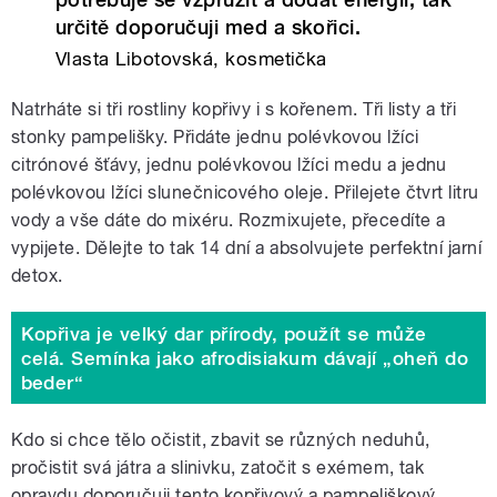
určitě doporučuji med a skořici.
Vlasta Libotovská, kosmetička
Natrháte si tři rostliny kopřivy i s kořenem. Tři listy a tři
stonky pampelišky. Přidáte jednu polévkovou lžíci
citrónové šťávy, jednu polévkovou lžíci medu a jednu
polévkovou lžíci slunečnicového oleje. Přilejete čtvrt litru
vody a vše dáte do mixéru. Rozmixujete, přecedíte a
vypijete. Dělejte to tak 14 dní a absolvujete perfektní jarní
detox.
Kopřiva je velký dar přírody, použít se může
celá. Semínka jako afrodisiakum dávají „oheň do
beder“
Kdo si chce tělo očistit, zbavit se různých neduhů,
pročistit svá játra a slinivku, zatočit s exémem, tak
opravdu doporučuji tento kopřivový a pampeliškový