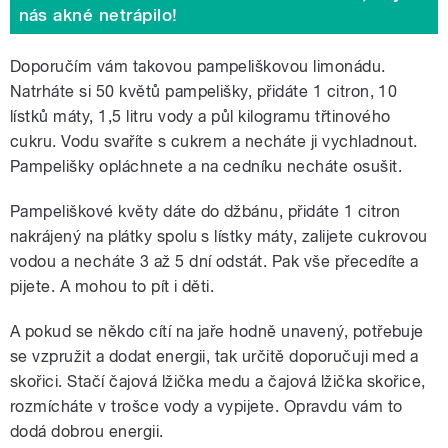
nás akné netrápilo!
Doporučím vám takovou pampeliškovou limonádu.
Natrháte si 50 květů pampelišky, přidáte 1 citron, 10
lístků máty, 1,5 litru vody a půl kilogramu třtinového
cukru. Vodu svaříte s cukrem a necháte ji vychladnout.
Pampelišky opláchnete a na cedníku necháte osušit.
Pampeliškové květy dáte do džbánu, přidáte 1 citron
nakrájený na plátky spolu s lístky máty, zalijete cukrovou
vodou a necháte 3 až 5 dní odstát. Pak vše přecedíte a
pijete. A mohou to pít i děti.
A pokud se někdo cítí na jaře hodně unavený, potřebuje
se vzpružit a dodat energii, tak určitě doporučuji med a
skořici. Stačí čajová lžička medu a čajová lžička skořice,
rozmícháte v trošce vody a vypijete. Opravdu vám to
dodá dobrou energii.