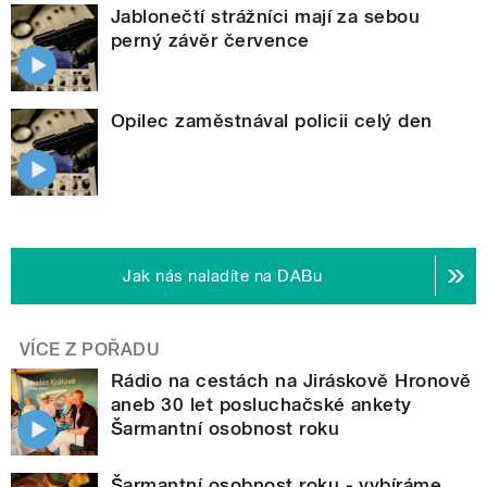
Jablonečtí strážníci mají za sebou
perný závěr července
Opilec zaměstnával policii celý den
Jak nás naladíte na DABu
VÍCE Z POŘADU
Rádio na cestách na Jiráskově Hronově
aneb 30 let posluchačské ankety
Šarmantní osobnost roku
Šarmantní osobnost roku - vybíráme