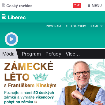
Přejít k hlavnímu obsahu
MENU
ŽIVĚ
PROGRAM
AUDIOARCHIV
KAMERY
Móda
Program
Pořady
Více
…