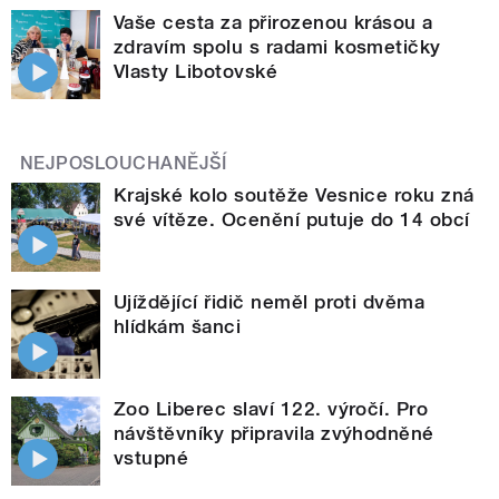
Vaše cesta za přirozenou krásou a
zdravím spolu s radami kosmetičky
Vlasty Libotovské
NEJPOSLOUCHANĚJŠÍ
Krajské kolo soutěže Vesnice roku zná
své vítěze. Ocenění putuje do 14 obcí
Ujíždějící řidič neměl proti dvěma
hlídkám šanci
Zoo Liberec slaví 122. výročí. Pro
návštěvníky připravila zvýhodněné
vstupné