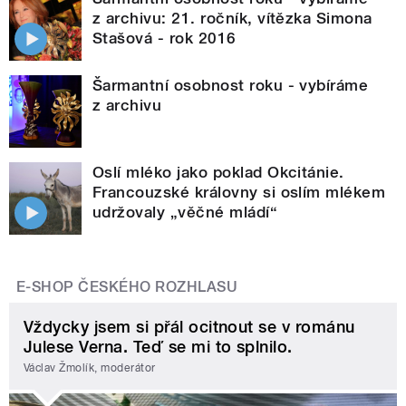
z archivu: 21. ročník, vítězka Simona
Stašová - rok 2016
Šarmantní osobnost roku - vybíráme
z archivu
Oslí mléko jako poklad Okcitánie.
Francouzské královny si oslím mlékem
udržovaly „věčné mládí“
E-SHOP ČESKÉHO ROZHLASU
Vždycky jsem si přál ocitnout se v románu
Julese Verna. Teď se mi to splnilo.
Václav Žmolík, moderátor