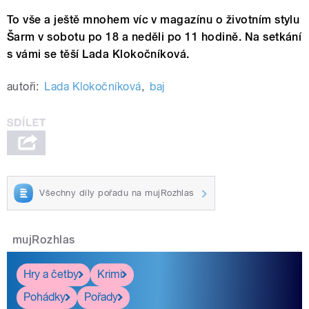
To vše a ještě mnohem víc v magazínu o životním stylu
Šarm v sobotu po 18 a neděli po 11 hodině. Na setkání
s vámi se těší Lada Klokočníková.
autoři:
Lada Klokočníková
,
baj
Všechny díly pořadu na mujRozhlas
mujRozhlas
Hry a četby
Krimi
Pohádky
Pořady