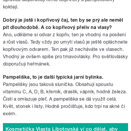
koktejl.
Dobrý je jistě i kopřivový čaj, ten by se prý ale neměl
pít dlouhodobě. A co kopřivový přeliv na vlasy?
Ano, uděláme si odvar z kopřiv, ten je vhodný na posílení
a růst vlasů. Tedy vždy po umytí vlasů je ještě opláchnete
kopřivovým odvarem. Ten pak již necháváte ve vlasech.
Vhodný je ovšem spíše pro tmavovlásky. Pro světlovlásky
doporučuji heřmánek.
Pampeliška, to je další typická jarní bylinka.
Pampelišky jsou taková sluníčka. Obsahují spoustu
vitamínu C, A, D, B, křemík, draslík, vápník, hodně železa.
Čistí a omlazuje pleť. A pampeliška se dá využít celá.
Květ, stonek i listy. Hodně pročišťuje, kdo trpí na akné či
exém.
Kosmetička Vlasta Libotovská ví co dělat, aby