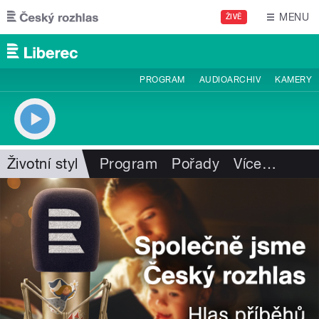
Přejít k hlavnímu obsahu
MENU
ŽIVĚ
PROGRAM
AUDIOARCHIV
KAMERY
Životní styl
Program
Pořady
Více
…