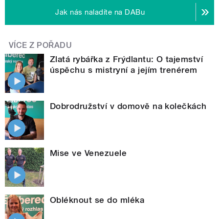
Jak nás naladíte na DABu
VÍCE Z POŘADU
Zlatá rybářka z Frýdlantu: O tajemství
úspěchu s mistryní a jejím trenérem
Dobrodružství v domově na kolečkách
Mise ve Venezuele
Obléknout se do mléka