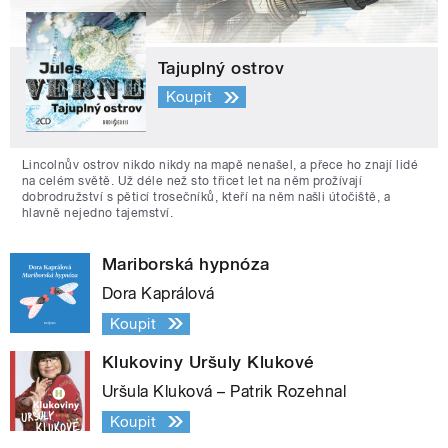
Tajuplný ostrov
Koupit
Lincolnův ostrov nikdo nikdy na mapě nenašel, a přece ho znají lidé
na celém světě. Už déle než sto třicet let na něm prožívají
dobrodružství s pěticí trosečníků, kteří na něm našli útočiště, a
hlavně nejedno tajemství.
Mariborská hypnóza
Dora Kaprálová
Koupit
Klukoviny Uršuly Klukové
Uršula Kluková – Patrik Rozehnal
Koupit