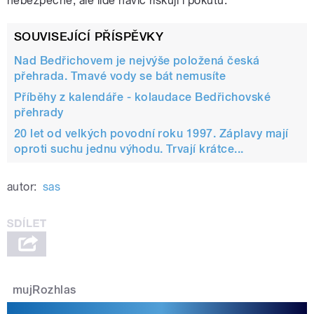
nebezpečné, ale lidé navíc riskují i pokutu.
SOUVISEJÍCÍ PŘÍSPĚVKY
Nad Bedřichovem je nejvýše položená česká
přehrada. Tmavé vody se bát nemusíte
Příběhy z kalendáře - kolaudace Bedřichovské
přehrady
20 let od velkých povodní roku 1997. Záplavy mají
oproti suchu jednu výhodu. Trvají krátce...
autor:
sas
mujRozhlas