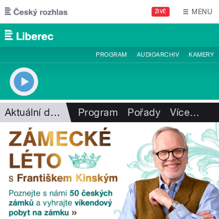
Přejít k hlavnímu obsahu
MENU
ŽIVĚ
PROGRAM
AUDIOARCHIV
KAMERY
Aktuální dění
Program
Pořady
Více
…