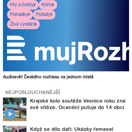
Hry a četby
Krimi
Pohádky
Pořady
Živé vysílání
Audiosvět Českého rozhlasu na jednom místě
NEJPOSLOUCHANĚJŠÍ
Krajské kolo soutěže Vesnice roku zná
své vítěze. Ocenění putuje do 14 obcí
Když se dílo daří: Ukázky řemesel