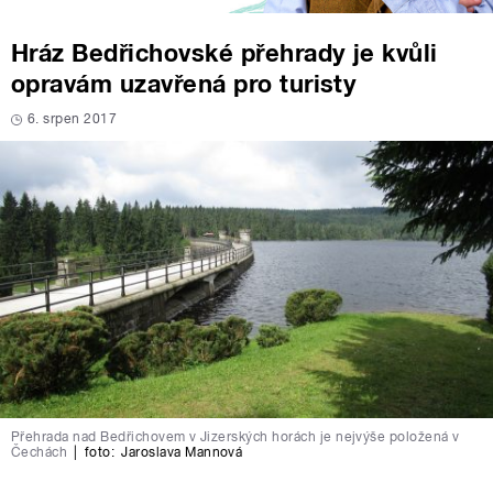
Hráz Bedřichovské přehrady je kvůli
opravám uzavřená pro turisty
6. srpen 2017
Přehrada nad Bedřichovem v Jizerských horách je nejvýše položená v
Čechách
|
foto:
Jaroslava Mannová