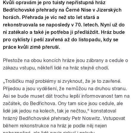
Kvůli opravám je pro tuisty nepřístupná hráz
Bedřichovské přehrady na Černé Nise v Jizerských
horách. Přehrada je víc než sto let stará a
rekonstruovala se naposledy v 70. letech. Nyní už do
ní zatékalo a také je potřeba ji předláždit. Hráz bude
pro cyklisty i peší zavřená až do listopadu, kdy se
práce kvůli zimě přeruší.
Přestože na obou koncích hráze jsou zábrany a cedule o
zákazu vstupu, někteří lidé na hráz stejně chodí.
„Trošičku mají problémy si zvyknout, že je to zavřené.
Přijedou a jsou vyděšení, že nemůžou na druhou stranu.
Asi se bude muset dát trochu lepší informovanost tam na
začátek, do Bedřichova. Ony tam sice jsou cedule, ale
lidé jak jedou na kolech, tak je nečtou,“ konstatoval
hrázný Bedřichovské přehrady Petr Noswitz. Vstupovat
během rekonstrukce na hráz je podle něj nejen