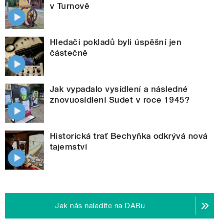
v Turnově
Hledači pokladů byli úspěšní jen
částečně
Jak vypadalo vysídlení a následné
znovuosídlení Sudet v roce 1945?
Historická trať Bechyňka odkrývá nová
tajemství
Jak nás naladíte na DABu