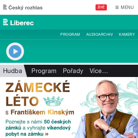
Přejít k hlavnímu obsahu
MENU
ŽIVĚ
PROGRAM
AUDIOARCHIV
KAMERY
Hudba
Program
Pořady
Více
…