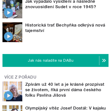
Jak vypadalo vysídlení a následné
znovuosídlení Sudet v roce 1945?
Historická trať Bechyňka odkrývá nová
tajemství
Jak nás naladíte na DABu
VÍCE Z POŘADU
Zpívám už 40 let a je krásné prozpívat
se životem, říká první dáma českého
folku Pavlína Jíšová
Olympijský vítěz Josef Dostál: V kajaku