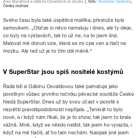
Alex Mynářová a Gábina Osvaldová ve studiu
|
foto:
Rostislav Šebesta
,
Český rozhlas
Svého času byla také úspěšná malířka, přestože byla
samoukem. „Občas si něco namaluju i dnes, ale ty oleje,
co byly na výstavách, tak to už ne, na to jsem líná.
Malovat mě donutí vize, která se mi cpe ven a tlačí na
mozku. Ale teď už je to čím dál méně.“
V SuperStar jsou spíš nositelé kostýmů
Řada lidí si Gábinu Osvaldovou také pamatuje jako
porotkyni vůbec prvního ročníku pěvecké soutěže Česko
hledá SuperStar. Dnes už by svou účast v porotě s
největší pravděpodobností nepřijala. „Tenkrát to bylo
nové, a i když nám říkali, že je to show, tak jsem to brala
vážně. Mně, když se někdo nelíbil, tak jsem ho vyrazila, i
když na mě tlačili, ať ho tam nechám. Naopak jiné jsem