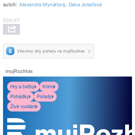
autoři:
Alexandra Mynářová
,
Dana Josefová
Všechny díly pořadu na mujRozhlas
mujRozhlas
Hry a četby
Krimi
Pohádky
Pořady
Živé vysílání