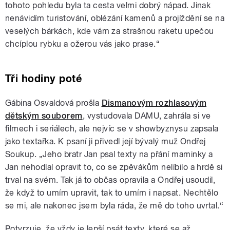
tohoto pohledu byla ta cesta velmi dobrý nápad. Jinak
nenávidím turistování, oblézání kamenů a projíždění se na
veselých bárkách, kde vám za strašnou raketu upečou
chcíplou rybku a ožerou vás jako prase.“
Tři hodiny poté
Gábina Osvaldová prošla
Dismanovým rozhlasovým
dětským souborem
, vystudovala DAMU, zahrála si ve
filmech i seriálech, ale nejvíc se v showbyznysu zapsala
jako textařka. K psaní ji přivedl její bývalý muž Ondřej
Soukup. „Jeho bratr Jan psal texty na přání maminky a
Jan nehodlal opravit to, co se zpěvákům nelíbilo a hrdě si
trval na svém. Tak já to občas opravila a Ondřej usoudil,
že když to umím upravit, tak to umím i napsat. Nechtělo
se mi, ale nakonec jsem byla ráda, že mě do toho uvrtal.“
Potvrzuje, že vždy je lepší psát texty, které se až