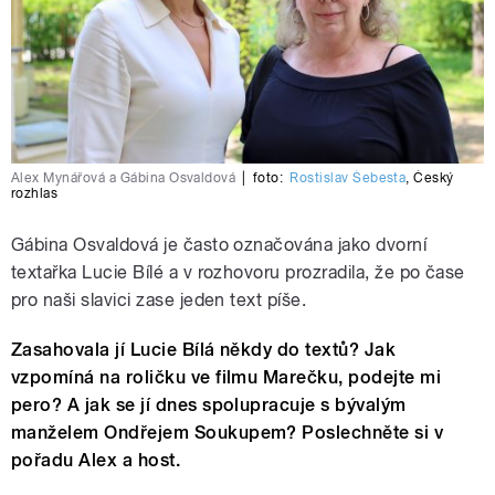
Alex Mynářová a Gábina Osvaldová
|
foto:
Rostislav Šebesta
,
Český
rozhlas
Gábina Osvaldová je často označována jako dvorní
textařka Lucie Bílé a v rozhovoru prozradila, že po čase
pro naši slavici zase jeden text píše.
Zasahovala jí Lucie Bílá někdy do textů? Jak
vzpomíná na roličku ve filmu Marečku, podejte mi
pero? A jak se jí dnes spolupracuje s bývalým
manželem Ondřejem Soukupem? Poslechněte si v
pořadu Alex a host.