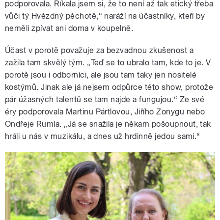
podporovala. Říkala jsem si, že to není až tak etický třeba
vůči tý Hvězdný pěchotě,“ naráží na účastníky, kteří by
neměli zpívat ani doma v koupelně.
Účast v porotě považuje za bezvadnou zkušenost a
zažila tam skvělý tým. „Teď se to ubralo tam, kde to je. V
porotě jsou i odborníci, ale jsou tam taky jen nositelé
kostýmů. Jinak ale já nejsem odpůrce této show, protože
pár úžasných talentů se tam najde a fungujou.“ Ze své
éry podporovala Martinu Pártlovou, Jiřího Zonygu nebo
Ondřeje Rumla. „Já se snažila je někam pošoupnout, tak
hráli u nás v muzikálu, a dnes už hrdinně jedou sami.“