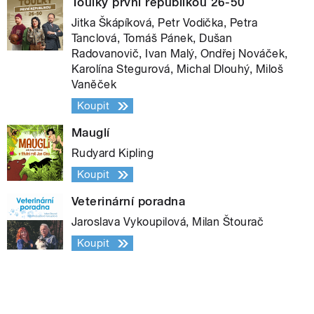
Toulky první republikou 26-50
Jitka Škápíková, Petr Vodička, Petra
Tanclová, Tomáš Pánek, Dušan
Radovanovič, Ivan Malý, Ondřej Nováček,
Karolína Stegurová, Michal Dlouhý, Miloš
Vaněček
Koupit
Mauglí
Rudyard Kipling
Koupit
Veterinární poradna
Jaroslava Vykoupilová, Milan Štourač
Koupit