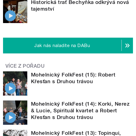
Historická trať Bechyňka odkrývá nová
tajemství
Jak nás naladíte na DABu
VÍCE Z POŘADU
Mohelnický FolkFest (15): Robert
Křesťan s Druhou trávou
Mohelnický FolkFest (14): Korki, Nerez
& Lucie, Spirituál kvartet a Robert
Křesťan s Druhou trávou
Mohelnický FolkFest (13): Topinqui,