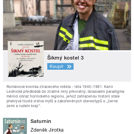
Šikmý kostel 3
Koupit
Románová kronika ztraceného města - léta 1945–1961. Karin
Lednická předkládá do značné míry převratný, dosavadní paradigma
měnící obraz hornického regionu, jehož zahlazenou historii stále
překrývá tlustá vrstva mýtů a zakořeněných stereotypů o „černé
zemi a rudém kraji“.
Saturnin
Zdeněk Jirotka