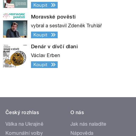
Koupit
Moravské pověsti
vybral a sestavil Zdeněk Truhlář
Koupit
Denár v dívčí dlani
Václav Erben
Koupit
Český rozhlas
O nás
Válka na Ukrajině
Jak nás naladíte
Komunální volby
Nápověda