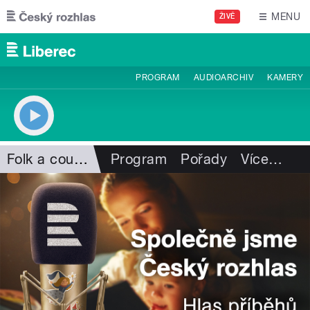
Přejít k hlavnímu obsahu
MENU
ŽIVĚ
PROGRAM
AUDIOARCHIV
KAMERY
Folk a country
Program
Pořady
Více
…