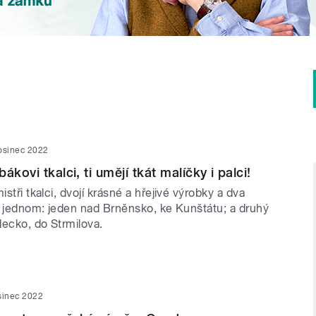
osinec 2022
ákovi tkalci, ti umějí tkát malíčky i palci!
istři tkalci, dvojí krásné a hřejivé výrobky a dva
 v jednom: jeden nad Brněnsko, ke Kunštátu; a druhý
decko, do Strmilova.
sinec 2022