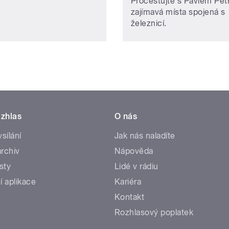
Procestujte s Pavlem Pe
zajímavá místa spojená s
železnicí.
zhlas
O nás
ysílání
Jak nás naladíte
rchiv
Nápověda
sty
Lidé v rádiu
í aplikace
Kariéra
Kontakt
Rozhlasový poplatek