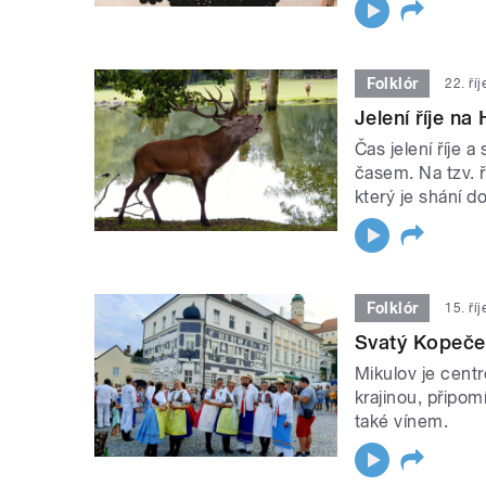
Folklór
22. ří
Jelení říje na
Čas jelení říje 
časem. Na tzv. ř
který je shání 
Folklór
15. ří
Svatý Kopeček
Mikulov je centr
krajinou, připom
také vínem.