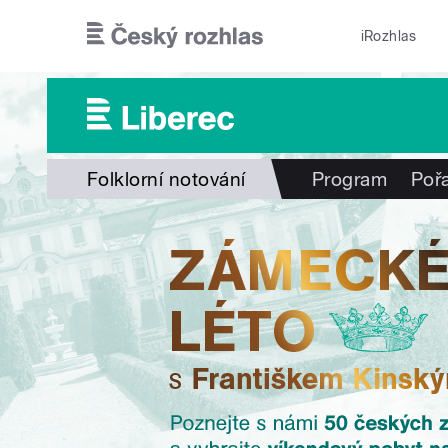
Přejít k hlavnímu obsahu
iRozhlas
Folklorní notování
Program
Poř