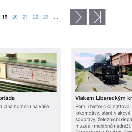
19
20
21
22
23
…
následující ›
poslední »
riáda
Vlakem Libereckým k
a plná humoru na vaše
Parní i historické naftové
lokomotivy, staré vlakové
soupravy, železniční depa
muzea i malebná nádraží.