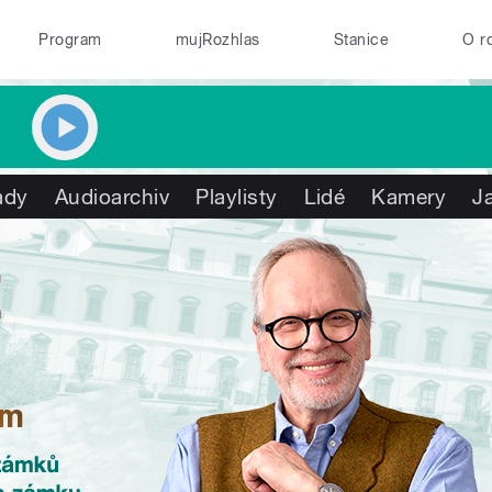
Program
mujRozhlas
Stanice
O r
ady
Audioarchiv
Playlisty
Lidé
Kamery
J