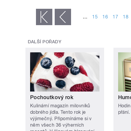
STRÁNKY
…
15
16
17
18
« první
‹ předchozí
DALŠÍ POŘADY
Pochoutkový rok
Humo
Kulinární magazín milovníků
Hodin
dobrého jídla. Tento rok je
přání.
výjimečný. Připomínáme si v
něm všech 36 výherních