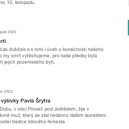
nic 10. listopadu.
topad 2022
rti
 čas dušiček a s nimi i úvah o konečnosti našeho
co my smrt vytěsňujeme, pro naše předky byla
tí jejich pozemského bytí.
jen 2022
výšivky Pavla Šrytra
Dubu, v obci Proseč pod Ještědem, žije v
ivně muž, který se stal nedávno dalším laureátem
Nositel tradice lidového řemesla.