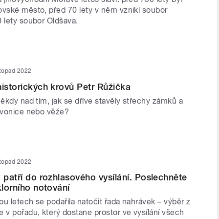
ovské město, před 70 lety v něm vznikl soubor
0 lety soubor Oldšava.
stopad 2022
historických krovů Petr Růžička
někdy nad tím, jak se dříve stavěly střechy zámků a
 zvonice nebo věže?
stopad 2022
a patří do rozhlasového vysílání. Poslechněte
klorního notování
u letech se podařila natočit řada nahrávek – výběr z
 v pořadu, který dostane prostor ve vysílání všech