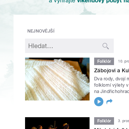
NEJNOVĚJŠÍ
Folklór
10. pr
Zábojovi a Kub
Dva rody, dvojí m
folklorní výlety
na Jindřichohra
Folklór
3. pro