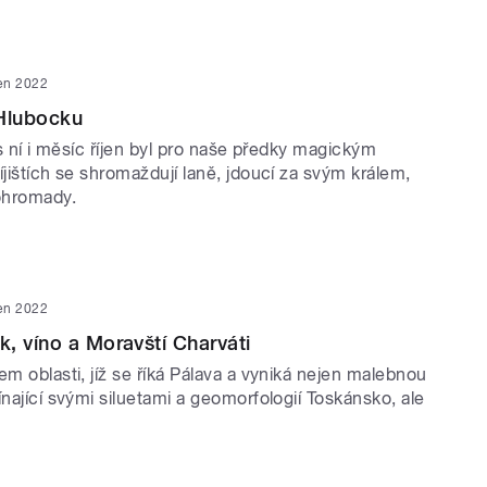
jen 2022
 Hlubocku
a s ní i měsíc říjen byl pro naše předky magickým
íjištích se shromaždují laně, jdoucí za svým králem,
dohromady.
jen 2022
, víno a Moravští Charváti
em oblasti, jíž se říká Pálava a vyniká nejen malebnou
ínající svými siluetami a geomorfologií Toskánsko, ale