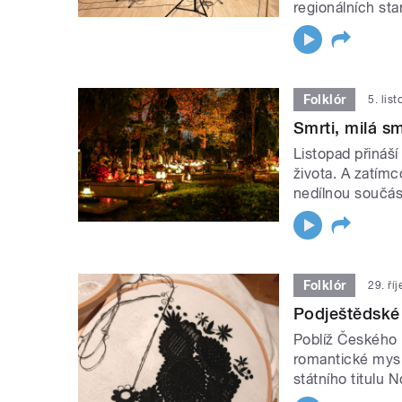
regionálních sta
Folklór
5. lis
Smrti, milá sm
Listopad přináší
života. A zatím
nedílnou součás
Folklór
29. ří
Podještědské 
Poblíž Českého 
romantické mysl
státního titulu 