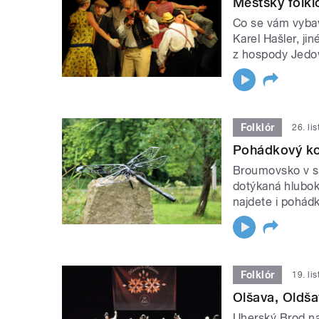
Městský folkl
Co se vám vybav
Karel Hašler, ji
z hospody Jedo
Folklór
26. li
Pohádkový kov
Broumovsko v se
dotýkaná hluboko
najdete i pohádk
Folklór
19. li
Olšava, Oldša
Uherský Brod na 