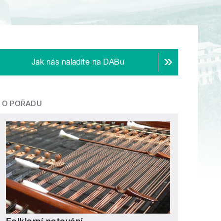
Jak nás naladíte na DABu
O POŘADU