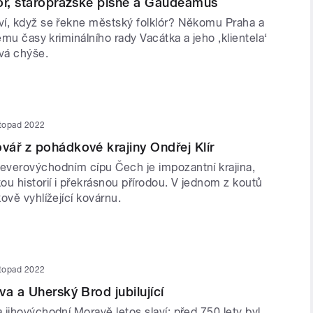
or, staropražské písně a Gaudeamus
í, když se řekne městský folklór? Někomu Praha a
nému časy kriminálního rady Vacátka a jeho ‚klientela‘
vá chýše.
stopad 2022
ář z pohádkové krajiny Ondřej Klír
verovýchodním cípu Čech je impozantní krajina,
u historií i překrásnou přírodou. V jednom z koutů
ově vyhlížející kovárnu.
stopad 2022
va a Uherský Brod jubilující
jihovýchodní Moravě letos slaví: před 750 lety byl