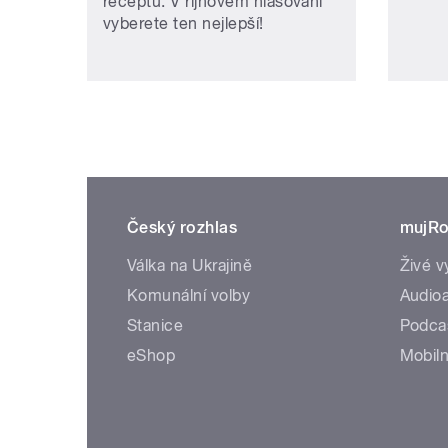
receptů. V říjnovém hlasování
vyberete ten nejlepší!
Český rozhlas
mujRo
Válka na Ukrajině
Živé v
Komunální volby
Audioa
Stanice
Podca
eShop
Mobiln