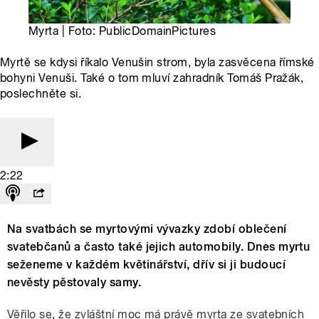
Myrta | Foto: PublicDomainPictures
Myrtě se kdysi říkalo Venušin strom, byla zasvěcena římské
bohyni Venuši. Také o tom mluví zahradník Tomáš Pražák,
poslechněte si.
2:22
Na svatbách se myrtovými vývazky zdobí oblečení
svatebčanů a často také jejich automobily. Dnes myrtu
seženeme v každém květinářství, dřív si ji budoucí
nevěsty pěstovaly samy.
Věřilo se, že zvláštní moc má právě myrta ze svatebních