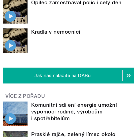
Opilec zaměstnával policii celý den
Kradla v nemocnici
Jak nás naladíte na DABu
VÍCE Z POŘADU
Komunitní sdílení energie umožní
vypomoci rodině, výrobcům
i spotřebitelům
Prasklé rajče, zelený límec okolo