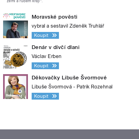
zemi a rudém kraji“.
Moravské pověsti
vybral a sestavil Zdeněk Truhlář
Koupit
Denár v dívčí dlani
Václav Erben
Koupit
Děkovačky Libuše Švormové
Libuše Švormová - Patrik Rozehnal
Koupit