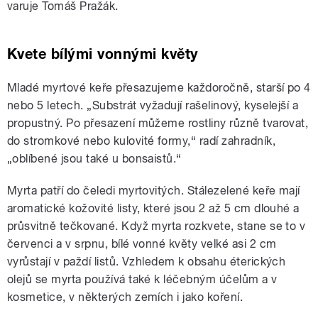
varuje Tomáš Pražák.
Kvete bílými vonnými květy
Mladé myrtové keře přesazujeme každoročně, starší po 4
nebo 5 letech. „Substrát vyžadují rašelinový, kyselejší a
propustný. Po přesazení můžeme rostliny různě tvarovat,
do stromkové nebo kulovité formy,“ radí zahradník,
„oblíbené jsou také u bonsaistů.“
Myrta patří do čeledi myrtovitých. Stálezelené keře mají
aromatické kožovité listy, které jsou 2 až 5 cm dlouhé a
průsvitně tečkované. Když myrta rozkvete, stane se to v
červenci a v srpnu, bílé vonné květy velké asi 2 cm
vyrůstají v paždí listů. Vzhledem k obsahu éterických
olejů se myrta používá také k léčebným účelům a v
kosmetice, v některých zemích i jako koření.