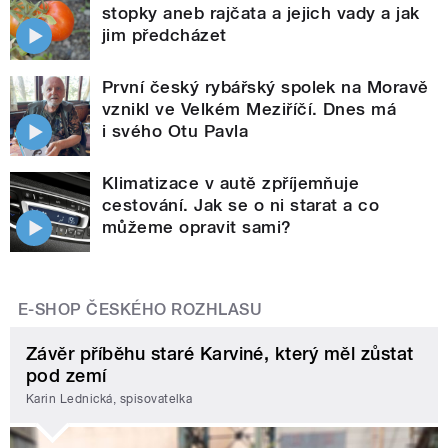
stopky aneb rajčata a jejich vady a jak
jim předcházet
První český rybářský spolek na Moravě
vznikl ve Velkém Meziříčí. Dnes má
i svého Otu Pavla
Klimatizace v autě zpříjemňuje
cestování. Jak se o ni starat a co
můžeme opravit sami?
E-SHOP ČESKÉHO ROZHLASU
Závěr příběhu staré Karviné, který měl zůstat
pod zemí
Karin Lednická, spisovatelka