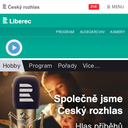
Přejít k hlavnímu obsahu
MENU
ŽIVĚ
PROGRAM
AUDIOARCHIV
KAMERY
Hobby
Program
Pořady
Více
…