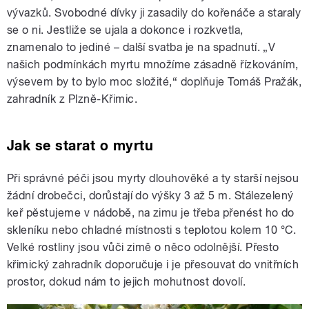
vývazků. Svobodné dívky ji zasadily do kořenáče a staraly
se o ni. Jestliže se ujala a dokonce i rozkvetla,
znamenalo to jediné – další svatba je na spadnutí. „V
našich podmínkách myrtu množíme zásadně řízkováním,
výsevem by to bylo moc složité,“ doplňuje Tomáš Pražák,
zahradník z Plzně-Křimic.
Jak se starat o myrtu
Při správné péči jsou myrty dlouhověké a ty starší nejsou
žádní drobečci, dorůstají do výšky 3 až 5 m. Stálezelený
keř pěstujeme v nádobě, na zimu je třeba přenést ho do
skleníku nebo chladné místnosti s teplotou kolem 10 °C.
Velké rostliny jsou vůči zimě o něco odolnější. Přesto
křimický zahradník doporučuje i je přesouvat do vnitřních
prostor, dokud nám to jejich mohutnost dovolí.