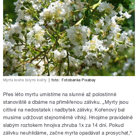
Myrta kvete bílými květy
|
foto:
Fotobanka Pixabay
Přes léto myrtu umístíme na slunné až polostinné
stanoviště a dbáme na přiměřenou zálivku. „Myrty jsou
citlivé na nedostatek i nadbytek zálivky. Kořenový bal
musíme udržovat stejnoměrně vlhký. Hnojíme pravidelně
slabým roztokem hnojiva zhruba 1x za 14 dní. Pokud
zálivku neuhlídáme, začne myrta opadávat a prosychat,“