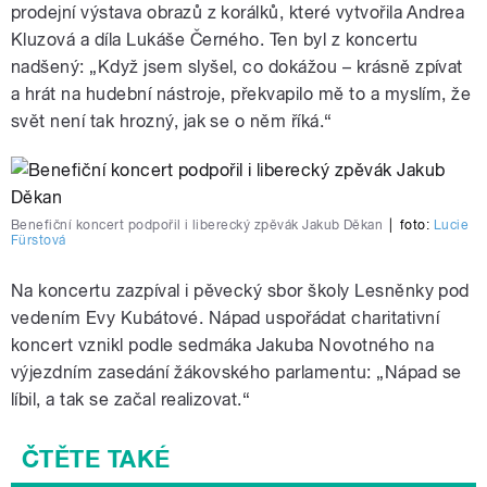
prodejní výstava obrazů z korálků, které vytvořila Andrea
Kluzová a díla Lukáše Černého. Ten byl z koncertu
nadšený: „Když jsem slyšel, co dokážou – krásně zpívat
a hrát na hudební nástroje, překvapilo mě to a myslím, že
svět není tak hrozný, jak se o něm říká.“
Benefiční koncert podpořil i liberecký zpěvák Jakub Děkan
|
foto:
Lucie
Fürstová
Na koncertu zazpíval i pěvecký sbor školy Lesněnky pod
vedením Evy Kubátové. Nápad uspořádat charitativní
koncert vznikl podle sedmáka Jakuba Novotného na
výjezdním zasedání žákovského parlamentu: „Nápad se
líbil, a tak se začal realizovat.“