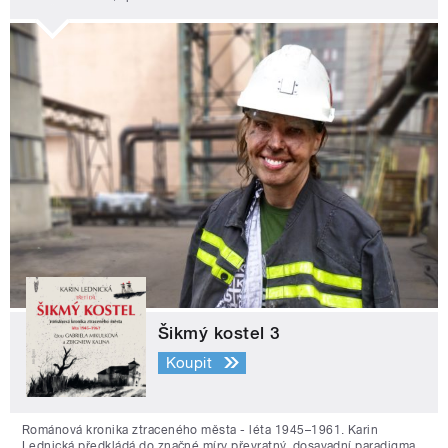
Šikmý kostel 3
Koupit
Románová kronika ztraceného města - léta 1945–1961. Karin
Lednická předkládá do značné míry převratný, dosavadní paradigma