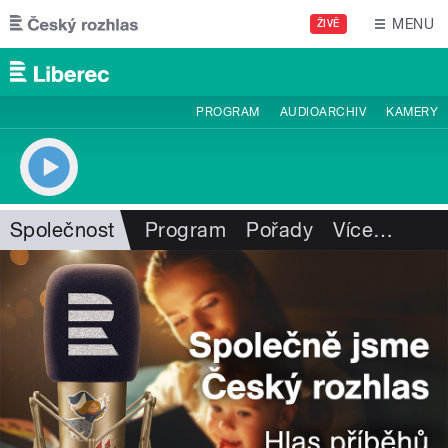
Přejít k hlavnímu obsahu
MENU
ŽIVĚ
PROGRAM
AUDIOARCHIV
KAMERY
Společnost
Program
Pořady
Více
…