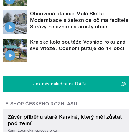
Obnovená stanice Malá Skála:
Modernizace a železnice očima ředitele
Správy železnic i starosty obce
Krajské kolo soutěže Vesnice roku zná
své vítěze. Ocenění putuje do 14 obcí
Jak nás naladíte na DABu
E-SHOP ČESKÉHO ROZHLASU
Závěr příběhu staré Karviné, který měl zůstat
pod zemí
Karin Lednická, spisovatelka