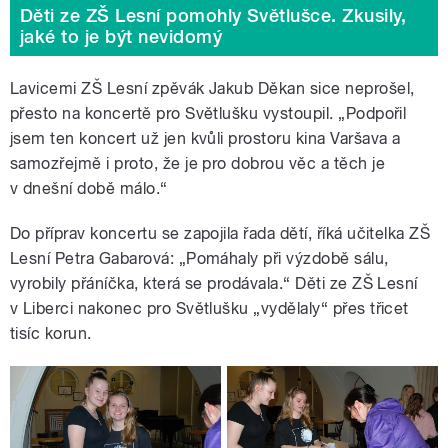
Děti ze ZŠ Lesní pomohly Světlušce. Zkusily,
jaké to je být nevidomý
Lavicemi ZŠ Lesní zpěvák Jakub Děkan sice neprošel,
přesto na koncertě pro Světlušku vystoupil. „Podpořil
jsem ten koncert už jen kvůli prostoru kina Varšava a
samozřejmě i proto, že je pro dobrou věc a těch je
v dnešní době málo.“
Do příprav koncertu se zapojila řada dětí, říká učitelka ZŠ
Lesní Petra Gabarová: „Pomáhaly při výzdobě sálu,
vyrobily přáníčka, která se prodávala.“ Děti ze ZŠ Lesní
v Liberci nakonec pro Světlušku „vydělaly“ přes třicet
tisíc korun.