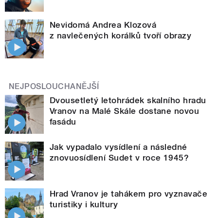
Nevidomá Andrea Klozová
z navlečených korálků tvoří obrazy
NEJPOSLOUCHANĚJŠÍ
Dvousetletý letohrádek skalního hradu
Vranov na Malé Skále dostane novou
fasádu
Jak vypadalo vysídlení a následné
znovuosídlení Sudet v roce 1945?
Hrad Vranov je tahákem pro vyznavače
turistiky i kultury