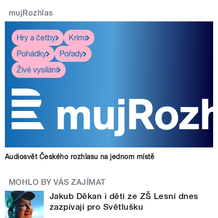
mujRozhlas
Hry a četby
Krimi
Pohádky
Pořady
Živé vysílání
Audiosvět Českého rozhlasu na jednom místě
MOHLO BY VÁS ZAJÍMAT
Jakub Děkan i děti ze ZŠ Lesní dnes
zazpívají pro Světlušku