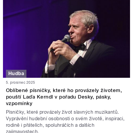
Hudba
5. prosinec 2025
Oblíbené písničky, které ho provázely životem,
pouští Laďa Kerndl v pořadu Desky, pásky,
vzpomínky
Písničky, které provázely život slavných muzikantů.
Vyprávění hudební osobnosti o svém životě, inspiraci,
rodině i přátelích, spoluhráčích a dalších
zajímavostech.