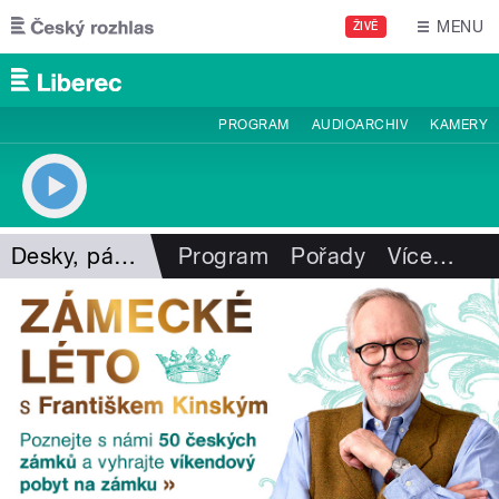
Přejít k hlavnímu obsahu
MENU
ŽIVĚ
PROGRAM
AUDIOARCHIV
KAMERY
Desky, pásky, vzpomínky
Program
Pořady
Více
…