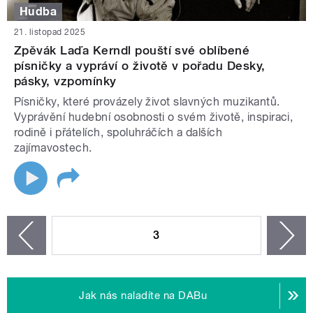
Hudba
21. listopad 2025
Zpěvák Laďa Kerndl pouští své oblíbené
písničky a vypráví o životě v pořadu Desky,
pásky, vzpomínky
Písničky, které provázely život slavných muzikantů.
Vyprávění hudební osobnosti o svém životě, inspiraci,
rodině i přátelích, spoluhráčích a dalších
zajímavostech.
STRÁNKY
3
n
zí
Jak nás naladíte na DABu