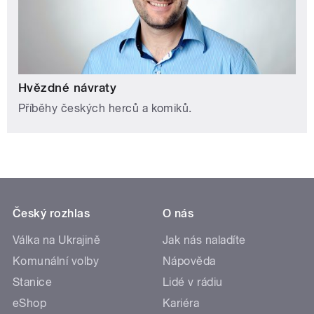
Hvězdné návraty
Příběhy českých herců a komiků.
Český rozhlas
O nás
Válka na Ukrajině
Jak nás naladíte
Komunální volby
Nápověda
Stanice
Lidé v rádiu
eShop
Kariéra