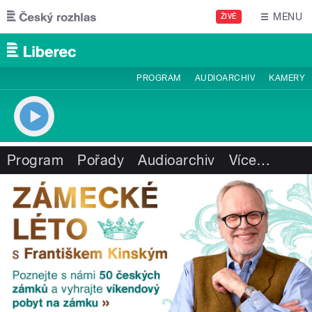
Přejít k hlavnímu obsahu
MENU
ŽIVĚ
PROGRAM
AUDIOARCHIV
KAMERY
Program
Pořady
Audioarchiv
Více
…