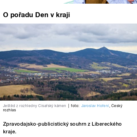
O pořadu Den v kraji
Ještěd z rozhledny Císařský kámen
|
foto:
Jaroslav Hoření
,
Český
rozhlas
Zpravodajsko-publicistický souhrn z Libereckého
kraje.