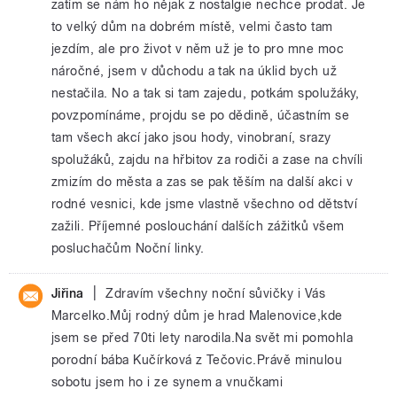
zatím se nám ho nějak z nostalgie nechce prodat. Je
to velký dům na dobrém místě, velmi často tam
jezdím, ale pro život v něm už je to pro mne moc
náročné, jsem v důchodu a tak na úklid bych už
nestačila. No a tak si tam zajedu, potkám spolužáky,
povzpomínáme, projdu se po dědině, účastním se
tam všech akcí jako jsou hody, vinobraní, srazy
spolužáků, zajdu na hřbitov za rodiči a zase na chvíli
zmizím do města a zas se pak těším na další akci v
rodné vesnici, kde jsme vlastně všechno od dětství
zažili. Příjemné poslouchání dalších zážitků všem
posluchačům Noční linky.
|
Jiřina
Zdravím všechny noční sůvičky i Vás
Marcelko.Můj rodný dům je hrad Malenovice,kde
jsem se před 70ti lety narodila.Na svět mi pomohla
porodní bába Kučírková z Tečovic.Právě minulou
sobotu jsem ho i ze synem a vnučkami