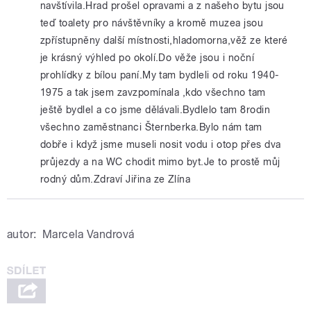
navštívila.Hrad prošel opravami a z našeho bytu jsou
teď toalety pro návštěvníky a kromě muzea jsou
zpřístupněny další místnosti,hladomorna,věž ze které
je krásný výhled po okolí.Do věže jsou i noční
prohlídky z bílou paní.My tam bydleli od roku 1940-
1975 a tak jsem zavzpomínala ,kdo všechno tam
ještě bydlel a co jsme dělávali.Bydlelo tam 8rodin
všechno zaměstnanci Šternberka.Bylo nám tam
dobře i když jsme museli nosit vodu i otop přes dva
průjezdy a na WC chodit mimo byt.Je to prostě můj
rodný dům.Zdraví Jiřina ze Zlína
autor:
Marcela Vandrová