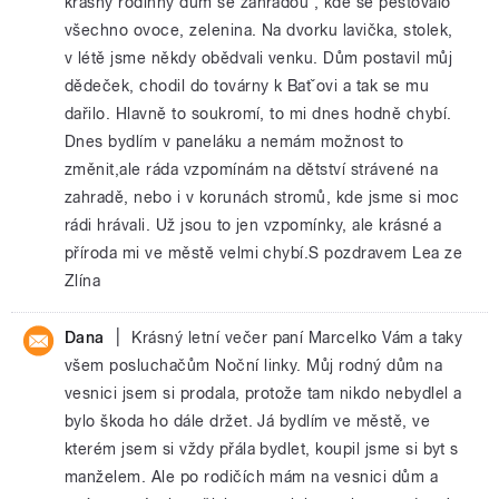
krásný rodinný dům se zahradou , kde se pěstovalo
všechno ovoce, zelenina. Na dvorku lavička, stolek,
v létě jsme někdy obědvali venku. Dům postavil můj
dědeček, chodil do továrny k Batˇovi a tak se mu
dařilo. Hlavně to soukromí, to mi dnes hodně chybí.
Dnes bydlím v paneláku a nemám možnost to
změnit,ale ráda vzpomínám na dětství strávené na
zahradě, nebo i v korunách stromů, kde jsme si moc
rádi hrávali. Už jsou to jen vzpomínky, ale krásné a
příroda mi ve městě velmi chybí.S pozdravem Lea ze
Zlína
|
Dana
Krásný letní večer paní Marcelko Vám a taky
všem posluchačům Noční linky. Můj rodný dům na
vesnici jsem si prodala, protože tam nikdo nebydlel a
bylo škoda ho dále držet. Já bydlím ve městě, ve
kterém jsem si vždy přála bydlet, koupil jsme si byt s
manželem. Ale po rodičích mám na vesnici dům a