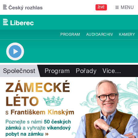
Přejít k hlavnímu obsahu
MENU
ŽIVĚ
PROGRAM
AUDIOARCHIV
KAMERY
Společnost
Program
Pořady
Více
…