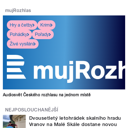
mujRozhlas
Hry a četby
Krimi
Pohádky
Pořady
Živé vysílání
Audiosvět Českého rozhlasu na jednom místě
NEJPOSLOUCHANĚJŠÍ
Dvousetletý letohrádek skalního hradu
Vranov na Malé Skále dostane novou