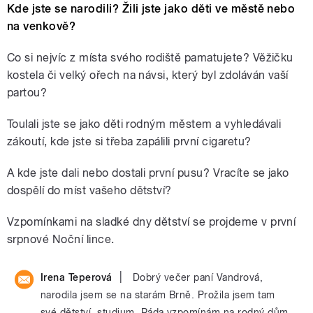
Kde jste se narodili? Žili jste jako děti ve městě nebo
na venkově?
Co si nejvíc z místa svého rodiště pamatujete? Věžičku
kostela či velký ořech na návsi, který byl zdoláván vaší
partou?
Toulali jste se jako děti rodným městem a vyhledávali
zákoutí, kde jste si třeba zapálili první cigaretu?
​A kde jste dali nebo dostali první pusu?
Vracíte se jako
dospělí do míst vašeho dětství?
Vzpomínkami na sladké dny dětství se projdeme v první
srpnové Noční lince.
|
Irena Teperová
Dobrý večer paní Vandrová,
narodila jsem se na starám Brně. Prožila jsem tam
své dětství, studium. Ráda vzpomínám na rodný dům.