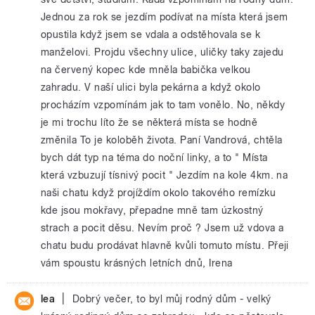
Jednou za rok se jezdím podívat na místa která jsem
opustila když jsem se vdala a odstěhovala se k
manželovi. Projdu všechny ulice, uličky taky zajedu
na červený kopec kde mněla babička velkou
zahradu. V naší ulici byla pekárna a když okolo
procházím vzpomínám jak to tam vonělo. No, někdy
je mi trochu líto že se některá místa se hodně
změnila To je koloběh života. Paní Vandrová, chtěla
bych dát typ na téma do noční linky, a to " Místa
která vzbuzují tísnivý pocit " Jezdím na kole 4km. na
naši chatu když projíždím okolo takového remízku
kde jsou mokřavy, přepadne mně tam úzkostný
strach a pocit děsu. Nevím proč ? Jsem už vdova a
chatu budu prodávat hlavně kvůli tomuto místu. Přeji
vám spoustu krásných letních dnů, Irena
|
lea
Dobrý večer, to byl můj rodný dům - velký