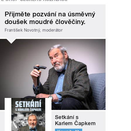
Přijměte pozvání na úsměvný
doušek moudré člověčiny.
František Novotný, moderátor
Setkání s
Karlem Čapkem