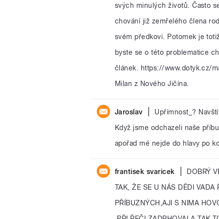
svých minulých životů. Často s
chování již zemřelého člena ro
svém předkovi. Potomek je toti
byste se o této problematice ch
článek. https://www.dotyk.cz/m
Milan z Nového Jičína.
|
Jaroslav
Upřímnost_? Navštív
Když jsme odchazeli naše příbu
apořad mé nejde do hlavy po ko
|
frantisek svaricek
DOBRÝ VE
TAK, ŽE SE U NÁS DĚDI VAD
PŘÍBUZNÝCH,AJI S NIMA HOV
,PŘI ŘEČI ZADRHOVALA,TAK T