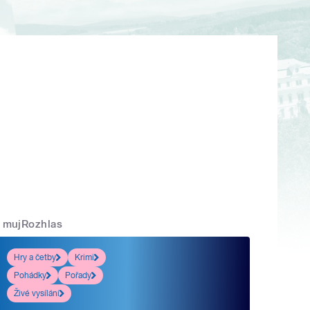
mujRozhlas
Hry a četby
Krimi
Pohádky
Pořady
Živé vysílání