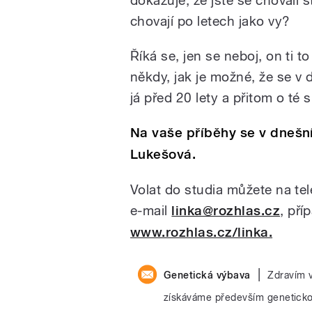
chovají po letech jako vy?
Říká se, jen se neboj, on ti t
někdy, jak je možné, že se v 
já před 20 lety a přitom o té 
Na vaše příběhy se v dnešní 
Lukešová.
Volat do studia můžete na te
e-mail
linka@rozhlas.cz
, pří
www.rozhlas.cz/linka.
|
Genetická výbava
Zdravím 
získáváme především genetickou