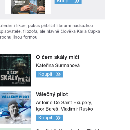
Koupit
Literární fikce, pokus přiblížit literární nadsázkou
spisovatele, filozofa, ale hlavně člověka Karla Čapka
trochu jinou formou.
O čem skály mlčí
Kateřina Surmanová
Koupit
Válečný pilot
Antoine De Saint Exupéry,
Igor Bareš, Vladimír Rusko
Koupit