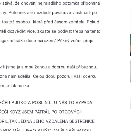
e stává, že chování nejmladšího potomka připomíná
diny. Potomek ale nezdědil povahové vlastnosti po
ž toutéž osobou, která před časem zemřela. Pokud
těli dozvědět více, zkuste se podívat třeba na tento
agazin/lisdka-duse-narozeni/ Pěkný večer přeje
ili jsme ja s mou ženou a dcerou naši příbuznou.
zná nam sdělila: Celou dobu pozoruji vaši dcerku
m je tak hezká.
ČÉR P.JITKO A POSL.N.L. U NÁS TO VYPADÁ
A ŘEČI KDYŽ JSEM PÁTRÁL PO OTCOVÝCH
OŘIL,TAK JEDNA JEHO VZDÁLENÁ SESTŘENICE
O PRÝ MĚL I JEHO STRÝC.DALŠI NAŠI VADOU