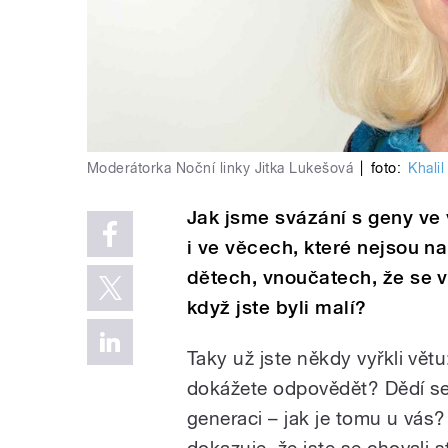
Moderátorka Noční linky Jitka Lukešová
|
foto:
Khalil
Jak jsme svázání s geny ve 
i ve věcech, které nejsou na
dětech, vnoučatech, že se v 
když jste byli malí?
Taky už jste někdy vyřkli větu
dokážete odpovědět? Dědí se
generaci – jak je tomu u vás?
dokazuje, že jste se chovali 