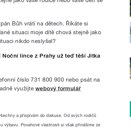
o pán Bůh vrátí na dětech. Říkáte si
dané situaci moje dítě chová stejně jako
situaci nikdo neslyšel?
Noční lince z Prahy už teď těší Jitka
lefonní číslo 731 800 900 nebo psát na
padně využijte
webový formulář
všechny a přispívám do diskuse. Od svých rodičů
 výbavu. Povahové vlastnosti si však přinášíme ze