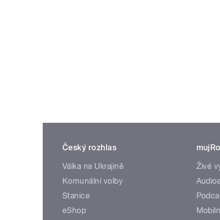
Český rozhlas
mujRo
Válka na Ukrajině
Živé v
Komunální volby
Audioa
Stanice
Podca
eShop
Mobiln