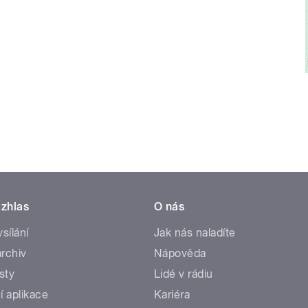
zhlas
O nás
ysílání
Jak nás naladíte
rchiv
Nápověda
sty
Lidé v rádiu
í aplikace
Kariéra