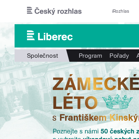
Přejít k hlavnímu obsahu
iRozhlas
Společnost
Program
Pořady