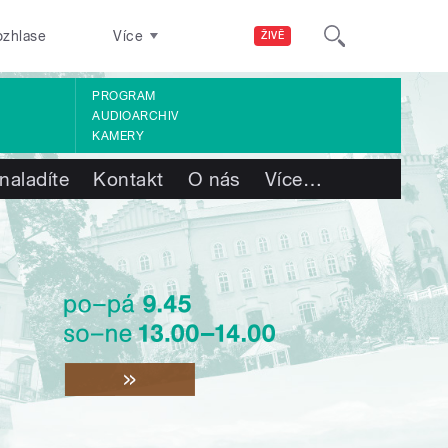
ozhlase
Více
ŽIVĚ
PROGRAM
AUDIOARCHIV
KAMERY
naladíte
Kontakt
O nás
Více
…