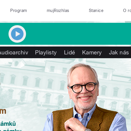
Program
mujRozhlas
Stanice
O r
Audioarchiv
Playlisty
Lidé
Kamery
Jak nás 