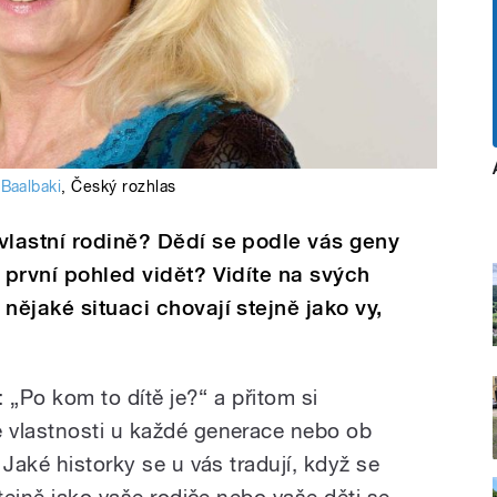
 Baalbaki
,
Český rozhlas
vlastní rodině? Dědí se podle vás geny
 první pohled vidět? Vidíte na svých
nějaké situaci chovají stejně jako vy,
: „Po kom to dítě je?“ a přitom si
 vlastnosti u každé generace nebo ob
 Jaké historky se u vás tradují, když se
stejně jako vaše rodiče nebo vaše děti se