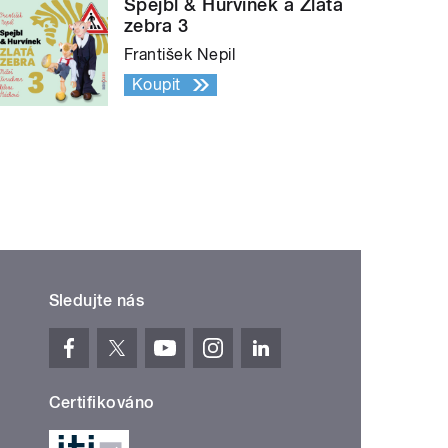
Spejbl & Hurvínek a Zlatá
zebra 3
František Nepil
Koupit
Sledujte nás
Certifikováno