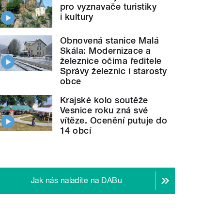
pro vyznavače turistiky
i kultury
Obnovená stanice Malá
Skála: Modernizace a
železnice očima ředitele
Správy železnic i starosty
obce
Krajské kolo soutěže
Vesnice roku zná své
vítěze. Ocenění putuje do
14 obcí
Jak nás naladíte na DABu