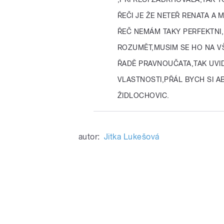
ŘEČI JE ŽE NETEŘ RENATA A 
ŘEČ NEMÁM TAKY PERFEKTNI
ROZUMĚT,MUSIM SE HO NA V
ŘADĚ PRAVNOUČATA,TAK UVID
VLASTNOSTI,PŘÁL BYCH SI A
ŽIDLOCHOVIC.
autor:
Jitka Lukešová