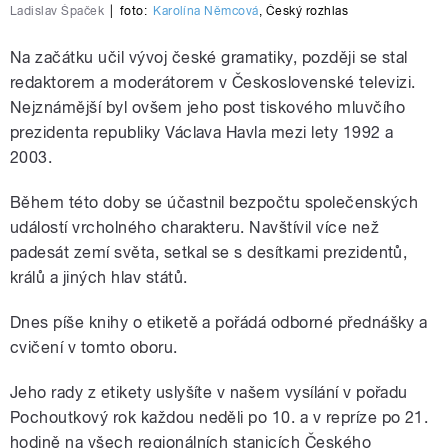
Ladislav Špaček
|
foto:
Karolína Němcová
,
Český rozhlas
Na začátku učil vývoj české gramatiky, později se stal
redaktorem a moderátorem v Československé televizi.
Nejznámější byl ovšem jeho post tiskového mluvčího
prezidenta republiky Václava Havla mezi lety 1992 a
2003.
Během této doby se účastnil bezpočtu společenských
událostí vrcholného charakteru. Navštívil více než
padesát zemí světa, setkal se s desítkami prezidentů,
králů a jiných hlav států.
Dnes píše knihy o etiketě a pořádá odborné přednášky a
cvičení v tomto oboru.
Jeho rady z etikety uslyšíte v našem vysílání v pořadu
Pochoutkový rok každou neděli po 10. a v repríze po 21.
hodině na všech regionálních stanicích Českého