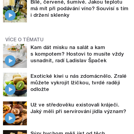
Bílé, červené, šumivé. Jakou teplotu
má mít při podávání víno? Souvisí s tím
i držení sklenky
VÍCE O TÉMATU
Kam dát misku na salát a kam
s kompotem? Hostovi to musíte vždy
usnadnit, radí Ladislav Špaček
Exotické kiwi u nás zdomácnělo. Zralé
můžete vykrojit lžičkou, tvrdé raději
odložte
Už ve středověku existovali kráječi.
Jaký měli při servírování jídla význam?
Sýry bychom měli jíst od těch