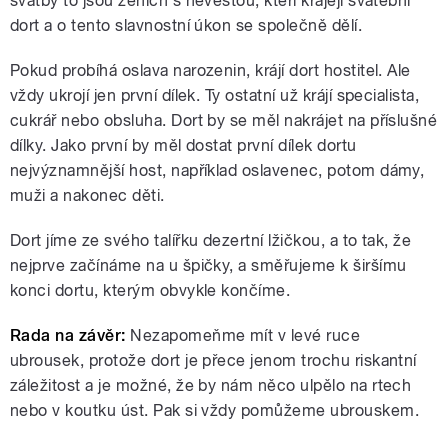
svatby to jsou ženich s nevěstou, kteří krájejí svatební
dort a o tento slavnostní úkon se společně dělí.
Pokud probíhá oslava narozenin, krájí dort hostitel. Ale
vždy ukrojí jen první dílek. Ty ostatní už krájí specialista,
cukrář nebo obsluha. Dort by se měl nakrájet na příslušné
dílky. Jako první by měl dostat první dílek dortu
nejvýznamnější host, například oslavenec, potom dámy,
muži a nakonec děti.
Dort jíme ze svého talířku dezertní lžičkou, a to tak, že
nejprve začínáme na u špičky, a směřujeme k širšímu
konci dortu, kterým obvykle končíme.
Rada na závěr:
Nezapomeňme mít v levé ruce
ubrousek, protože dort je přece jenom trochu riskantní
záležitost a je možné, že by nám něco ulpělo na rtech
nebo v koutku úst. Pak si vždy pomůžeme ubrouskem.