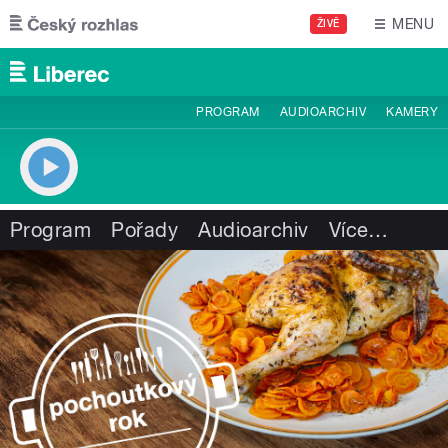
Přejít k hlavnímu obsahu
MENU
ŽIVĚ
PROGRAM
AUDIOARCHIV
KAMERY
Program
Pořady
Audioarchiv
Více
…