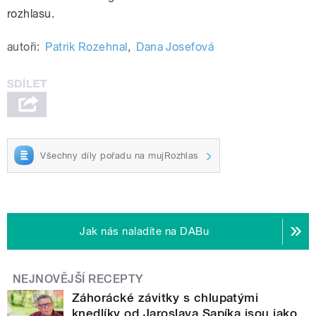
rozhlasu.
autoři:
Patrik Rozehnal
,
Dana Josefová
Všechny díly pořadu na mujRozhlas
Jak nás naladíte na DABu
NEJNOVĚJŠÍ RECEPTY
Záhorácké závitky s chlupatými
knedlíky od Jaroslava Sapíka jsou jako