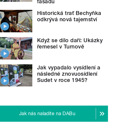
fasádu
Historická trať Bechyňka
odkrývá nová tajemství
Když se dílo daří: Ukázky
řemesel v Turnově
Jak vypadalo vysídlení a
následné znovuosídlení
Sudet v roce 1945?
Jak nás naladíte na DABu