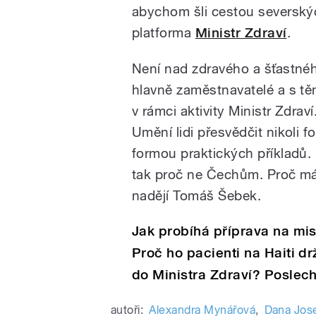
abychom šli cestou severskýc
platforma
Ministr Zdraví
.
Není nad zdravého a šťastné
hlavně zaměstnavatelé a s těm
v rámci aktivity Ministr Zdrav
Umění lidi přesvědčit nikoli
formou praktických příkladů
tak proč ne Čechům. Proč má
nadějí Tomáš Šebek.
Jak probíhá příprava na mi
Proč ho pacienti na Haiti dr
do Ministra Zdraví? Poslech
autoři:
Alexandra Mynářová
,
Dana Jos