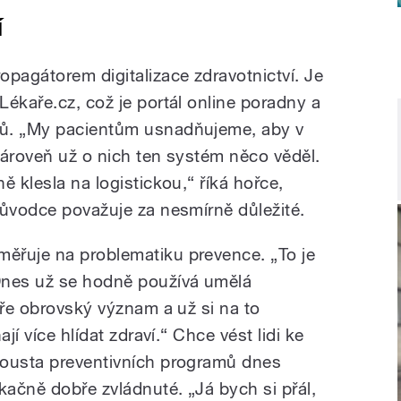
í
agátorem digitalizace zdravotnictví. Je
ékaře.cz, což je portál online poradny a
tů. „My pacientům usnadňujeme, aby v
 zároveň už o nich ten systém něco věděl.
ě klesla na logistickou,“ říká hořce,
růvodce považuje za nesmírně důležité.
ěřuje na problematiku prevence. „To je
Dnes už se hodně používá umělá
aře obrovský význam a už si na to
jí více hlídat zdraví.“ Chce vést lidi ke
pousta preventivních programů dnes
kačně dobře zvládnuté. „Já bych si přál,