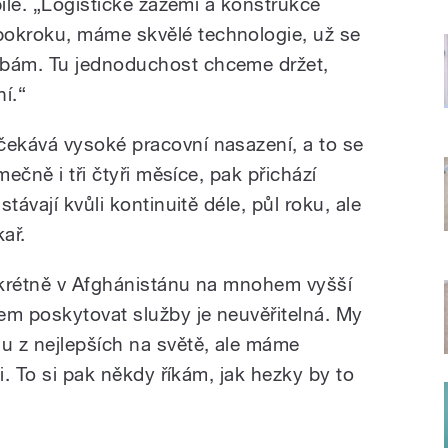
bílé. „Logistické zázemí a konstrukce
okroku, máme skvělé technologie, už se
bám. Tu jednoduchost chceme držet,
ní.“
ekává vysoké pracovní nasazení, a to se
mečně i tři čtyři měsíce, pak přichází
távají kvůli kontinuitě déle, půl roku, ale
kař.
nkrétně v Afghánistánu na mnohem vyšší
em poskytovat služby je neuvěřitelná. My
u z nejlepších na světě, ale máme
i. To si pak někdy říkám, jak hezky by to