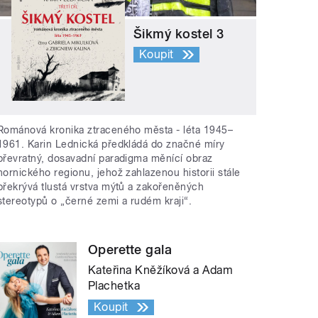
Šikmý kostel 3
Koupit
Románová kronika ztraceného města - léta 1945–
1961. Karin Lednická předkládá do značné míry
převratný, dosavadní paradigma měnící obraz
hornického regionu, jehož zahlazenou historii stále
překrývá tlustá vrstva mýtů a zakořeněných
stereotypů o „černé zemi a rudém kraji“.
Operette gala
Kateřina Kněžíková a Adam
Plachetka
Koupit