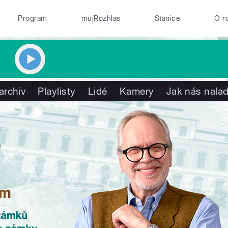
Program
mujRozhlas
Stanice
O r
archiv
Playlisty
Lidé
Kamery
Jak nás nalad