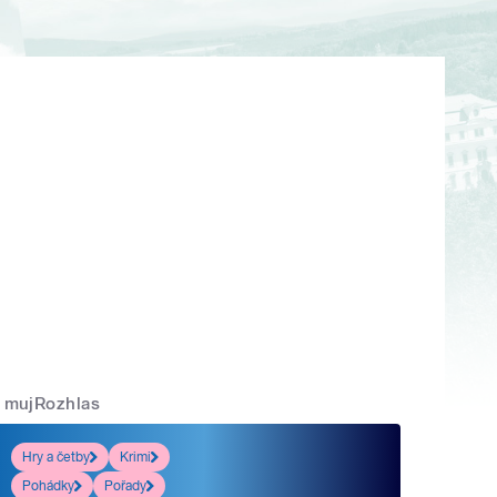
mujRozhlas
Hry a četby
Krimi
Pohádky
Pořady