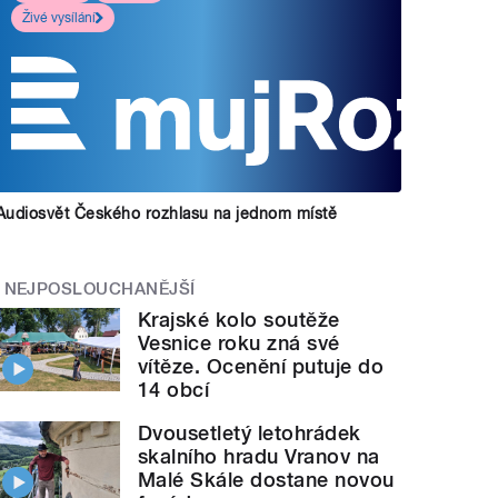
Živé vysílání
Audiosvět Českého rozhlasu na jednom místě
NEJPOSLOUCHANĚJŠÍ
Krajské kolo soutěže
Vesnice roku zná své
vítěze. Ocenění putuje do
14 obcí
Dvousetletý letohrádek
skalního hradu Vranov na
Malé Skále dostane novou