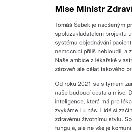
Mise Ministr Zdrav
Tomáš Šebek je nadšeným prop
spoluzakladatelem projektu uL
systému objednávání pacien
nemocnici příliš nebloudili a
Naše ambice z lékařské vlastn
zároveň ale dělat takového p
Od roku 2021 se s týmem zam
naše budoucí cesta a mise. 
inteligence, která má pro lék
zvykáme i u nás. Lidé si začína
zdravému životnímu stylu. S
funguje, ale ne vše je komuni