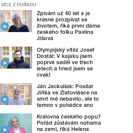
VÍCE Z POŘADU
Zpívám už 40 let a je
krásné prozpívat se
životem, říká první dáma
českého folku Pavlína
Jíšová
Olympijský vítěz Josef
Dostál: V kajaku jsem
poprvé seděl ve třech
letech a hned jsem se
cvakl
Ján Jackuliak: Posílat
Jiříka ve Zlatovlásce na
smrt mě nebavilo, ale to
temno v pohádce ano
Královna českého popu?
Pořád zůstávám nohama
na zemi, říká Helena