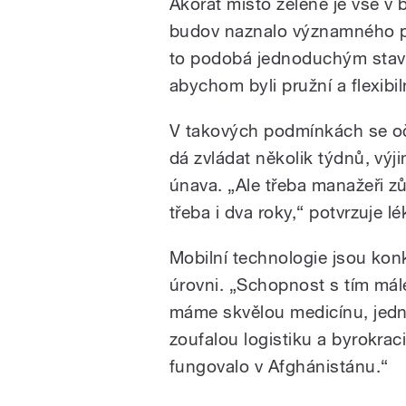
Akorát místo zelené je vše v 
budov naznalo významného p
to podobá jednoduchým stav
abychom byli pružní a flexibil
V takových podmínkách se oč
dá zvládat několik týdnů, výji
únava. „Ale třeba manažeři zůs
třeba i dva roky,“ potvrzuje lé
Mobilní technologie jsou ko
úrovni. „Schopnost s tím mál
máme skvělou medicínu, jedn
zoufalou logistiku a byrokraci
fungovalo v Afghánistánu.“