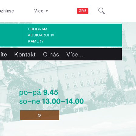
ozhlase
Více
ŽIVĚ
PROGRAM
AUDIOARCHIV
KAMERY
íte
Kontakt
O nás
Více
…