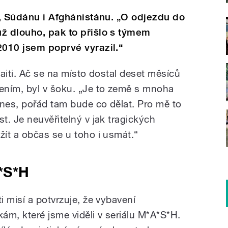
u, Súdánu i Afghánistánu. „O odjezdu do
ž dlouho, pak to přišlo s týmem
2010 jsem poprvé vyrazil.“
aiti. Ač se na místo dostal deset měsíců
ením, byl v šoku. „Je to země s mnoha
dnes, pořád tam bude co dělat. Pro mě to
. Je neuvěřitelný v jak tragických
ít a občas se u toho i usmát.“
*S*H
 misí a potvrzuje, že vybavení
m, které jsme viděli v seriálu M*A*S*H.