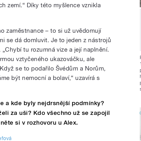
h zemí.“ Díky této myšlence vznikla
ho zaměstnance – to si už uvědomují
i se dá domluvit. Je to jeden z nástrojů
í. „Chybí tu rozumná vize a její naplnění.
 formou vztyčeného ukazováčku, ale
. Když se to podařilo Švédům a Norům,
me být nemocní a bolaví,“ uzavírá s
se a kde byly nejdrsnější podmínky?
želi za uši? Kdo všechno už se zapojil
něte si v rozhovoru u Alex.
efová