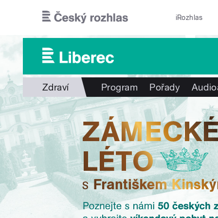
Přejít k hlavnímu obsahu
iRozhlas
Zdraví
Program
Pořady
Audio