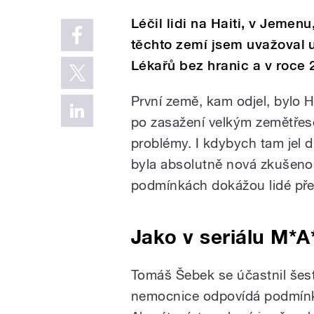
Léčil lidi na Haiti, v Jemen
těchto zemí jsem uvažoval u
Lékařů bez hranic a v roce 
První země, kam odjel, bylo H
po zasažení velkým zemětřes
problémy. I kdybych tam jel 
byla absolutně nová zkušenost
podmínkách dokážou lidé přež
Jako v seriálu M*A
Tomáš Šebek se účastnil šesti
nemocnice odpovídá podmínká