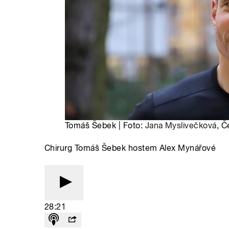
Tomáš Šebek | Foto:
Jana Myslivečková
, Č
Chirurg Tomáš Šebek hostem Alex Mynářové
28:21