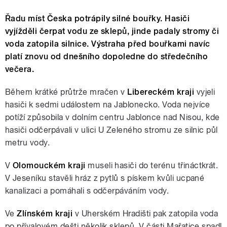
Řadu míst Česka potrápily silné bouřky. Hasiči
vyjížděli čerpat vodu ze sklepů, jinde padaly stromy či
voda zatopila silnice. Výstraha před bouřkami navíc
platí znovu od dnešního dopoledne do středečního
večera.
Během krátké průtrže mračen v
Libereckém kraji
vyjeli
hasiči k sedmi událostem na Jablonecko. Voda nejvíce
potíží způsobila v dolním centru Jablonce nad Nisou, kde
hasiči odčerpávali v ulici U Zeleného stromu ze silnic půl
metru vody.
V
Olomouckém kraji
museli hasiči do terénu třináctkrát.
V Jeseníku stavěli hráz z pytlů s pískem kvůli ucpané
kanalizaci a pomáhali s odčerpáváním vody.
Ve
Zlínském kraji
v Uherském Hradišti pak zatopila voda
po přívalovém dešti několik sklepů. V části Mařatice spadl