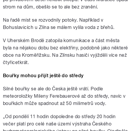
strom na dům, obešlo se to ale bez zranění.
Na řadě míst se rozvodnily potoky. Například v
Bohuslavicích u Zlína se málem vylila voda z břehů.
V Uherském Brodě zatopila komunikace a část města
byla na nějakou dobu bez elektřiny, podobně jako některé
obce na Kroměřížsku. Na Zlínsku hasiči vyjížděli více než
čtyřicetkrát.
Bouřky mohou přijít ještě do středy
Silné bouřky se ale do Česka ještě vrátí. Podle
meteoroložky Mileny Ferebauerové až do středy, navíc v
bouřkách může spadnout až 50 milimetrů vody.
„Od pondělí 11 hodin dopoledne do středy 20 hodin
večer platí pro celé naše území výstraha Českého