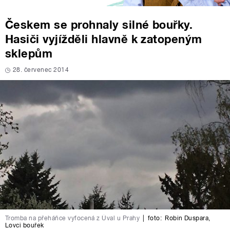
Českem se prohnaly silné bouřky.
Hasiči vyjížděli hlavně k zatopeným
sklepům
28. červenec 2014
Tromba na přeháňce vyfocená z Úval u Prahy
|
foto:
Robin Duspara
,
Lovci bouřek