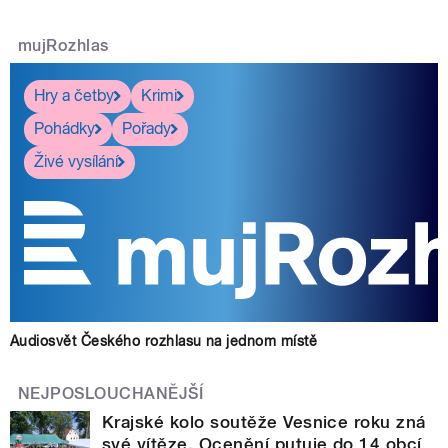
mujRozhlas
Hry a četby
Krimi
Pohádky
Pořady
Živé vysílání
Audiosvět Českého rozhlasu na jednom místě
NEJPOSLOUCHANĚJŠÍ
Krajské kolo soutěže Vesnice roku zná
své vítěze. Ocenění putuje do 14 obcí