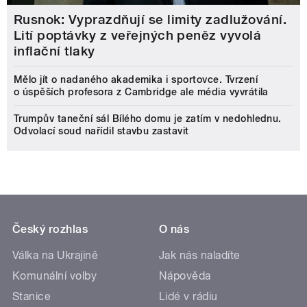
Rusnok: Vyprazdňují se limity zadlužování.
Lití poptávky z veřejných peněz vyvolá
inflační tlaky
Mělo jít o nadaného akademika i sportovce. Tvrzení
o úspěších profesora z Cambridge ale média vyvrátila
Trumpův taneční sál Bílého domu je zatím v nedohlednu.
Odvolací soud nařídil stavbu zastavit
Český rozhlas
O nás
Válka na Ukrajině
Jak nás naladíte
Komunální volby
Nápověda
Stanice
Lidé v rádiu