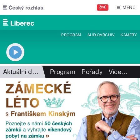
Přejít k hlavnímu obsahu
MENU
ŽIVĚ
PROGRAM
AUDIOARCHIV
KAMERY
Aktuální dění
Program
Pořady
Více
…