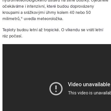
hydrometeorologického ústavu na silné bouřky. Ojediněle
očekáváme i intenzivní, které budou doprovázeny
kroupami a srážkovými úhrny kolem 40 nebo 50
milimetrů,“ uvedla meteoroložka.
Teploty budou letní až tropické. O víkendu se vrátí letní
ráz počasí.