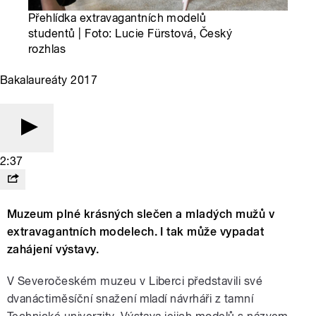
Přehlídka extravagantních modelů
studentů | Foto: Lucie Fürstová, Český
rozhlas
Bakalaureáty 2017
2:37
Muzeum plné krásných slečen a mladých mužů v
extravagantních modelech. I tak může vypadat
zahájení výstavy.
V Severočeském muzeu v Liberci představili své
dvanáctiměsíční snažení mladí návrháři z tamní