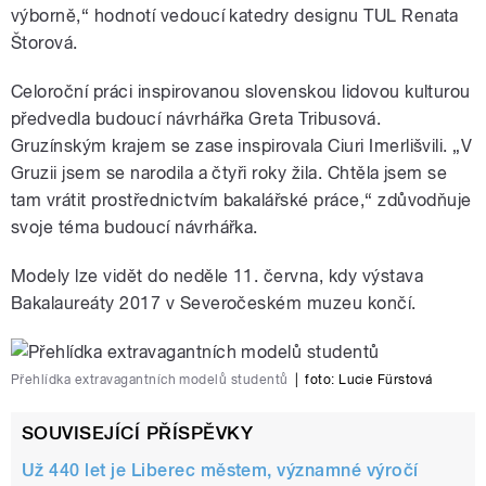
výborně,“ hodnotí vedoucí katedry designu TUL Renata
Štorová.
Celoroční práci inspirovanou slovenskou lidovou kulturou
předvedla budoucí návrhářka Greta Tribusová.
Gruzínským krajem se zase inspirovala Ciuri Imerlišvili. „V
Gruzii jsem se narodila a čtyři roky žila. Chtěla jsem se
tam vrátit prostřednictvím bakalářské práce,“ zdůvodňuje
svoje téma budoucí návrhářka.
Modely lze vidět do neděle 11. června, kdy výstava
Bakalaureáty 2017 v Severočeském muzeu končí.
Přehlídka extravagantních modelů studentů
|
foto: Lucie Fürstová
SOUVISEJÍCÍ PŘÍSPĚVKY
Už 440 let je Liberec městem, významné výročí