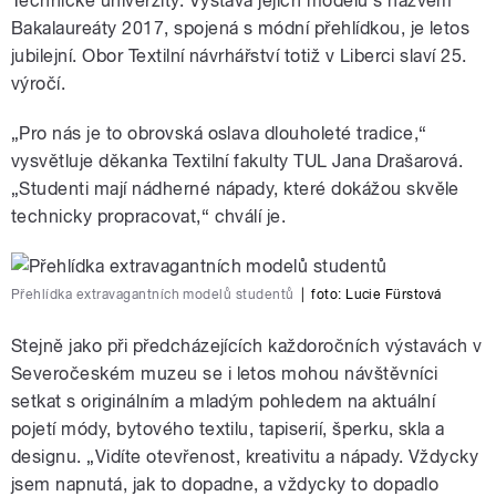
Technické univerzity. Výstava jejich modelů s názvem
Bakalaureáty 2017, spojená s módní přehlídkou, je letos
jubilejní. Obor Textilní návrhářství totiž v Liberci slaví 25.
výročí.
„Pro nás je to obrovská oslava dlouholeté tradice,“
vysvětluje děkanka Textilní fakulty TUL Jana Drašarová.
„Studenti mají nádherné nápady, které dokážou skvěle
technicky propracovat,“ chválí je.
Přehlídka extravagantních modelů studentů
|
foto: Lucie Fürstová
Stejně jako při předcházejících každoročních výstavách v
Severočeském muzeu se i letos mohou návštěvníci
setkat s originálním a mladým pohledem na aktuální
pojetí módy, bytového textilu, tapiserií, šperku, skla a
designu. „Vidíte otevřenost, kreativitu a nápady. Vždycky
jsem napnutá, jak to dopadne, a vždycky to dopadlo