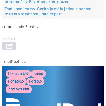
připomněli v Severočeském muzeu
Textil není mrtev. Česko je stále jedno z center
textilní vzdělanosti, říká expert
autor:
Lucie Fürstová
mujRozhlas
Hry a četby
Krimi
Pohádky
Pořady
Živé vysílání