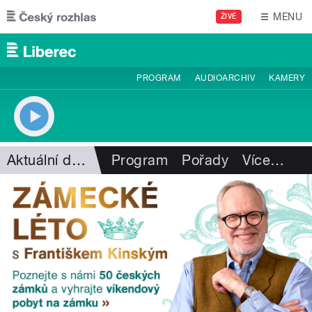
Přejít k hlavnímu obsahu
MENU
ŽIVĚ
PROGRAM
AUDIOARCHIV
KAMERY
Aktuální dění
Program
Pořady
Více
…